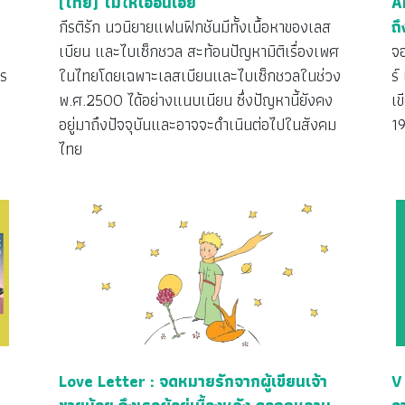
(ไทย) ไม่ให้เอื้อนเอ่ย
A
กีรติรัก นวนิยายแฟนฟิกชันมีทั้งเนื้อหาของเลส
ถ
เบียน และไบเซ็กชวล สะท้อนปัญหามิติเรื่องเพศ
จอ
าร
ในไทยโดยเฉพาะเลสเบียนและไบเซ็กชวลในช่วง
ร์
า
พ.ศ.2500 ได้อย่างแนบเนียน ซึ่งปัญหานี้ยังคง
เ
อยู่มาถึงปัจจุบันและอาจจะดำเนินต่อไปในสังคม
1
ไทย
Love Letter : จดหมายรักจากผู้เขียนเจ้า
V