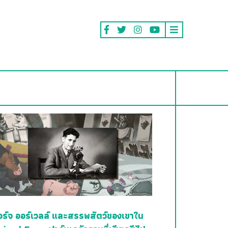
อร์จ ออร์เวลล์ และสรรพสัตว์ของเขาใน