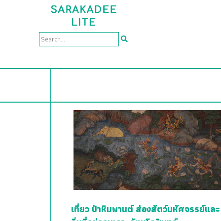
เที่ยว ป่าหิมพานต์ ส่องสัตว์มหัศจรรย์และ