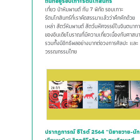
ถิ่นที่อยู่รอบเกาะรัตนโกสินทร์
เที่ยว ป่าหิมพานต์ กับ 7 พิกัด รอบเกาะ
รัตนโกสินทร์ที่เราคัดสรรมาแล้วว่าคึกคักด้วย
เหล่า สัตว์หิมพานต์ สัตว์มหัศจรรย์ในจินตนาก
ของอินเดียโบราณที่มีความเกี่ยวเนื่องกับศาสน
รวมทั้งมีอิทธิพลอย่างมากต่อวงการศิลปะ และ
วรรณกรรมไทย
ปรากฏการณ์ ซีไรต์ 2564 “นิยายวาย-นัก