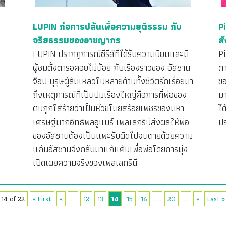
LUPIN ก่อการปล้นเพื่อความยุติธรรม กับ
P
จริยธรรมของอาชญากร
ส
LUPIN ปรากฏการณ์ซีรีส์ที่ได้รับความนิยมและมี
P
ผู้ชมตั้งตารอคอยไม่น้อย กับเรื่องราวของ อัสซาน
ภา
จ็อป บุรุษผู้ล้มเหลวในหลายด้านทั้งชีวิตรักเรื่อยมา
ข
ด
ถึงเหตุการณ์ที่เป็นปมเรื่องใหญ่คือการที่พ่อของ
มา
ตนถูกใส่ร้ายว่าเป็นหัวขโมยสร้อยเพชรของมหา
ไ
เศรษฐีมากอิทธิพลอูแบร์ เพลเลกรินีส่งผลให้พ่อ
ป
ของอัสซานต้องเป็นแพะรับผิดไปจนตายด้วยความ
แค้นอัสซานจึงกลับมาแก้แค้นเพื่อพ่อโดยการมุ่ง
เปิดเผยความจริงของเพลเลกรินี
14 of 22
« First
«
...
12
13
14
15
16
...
20
...
»
Last »