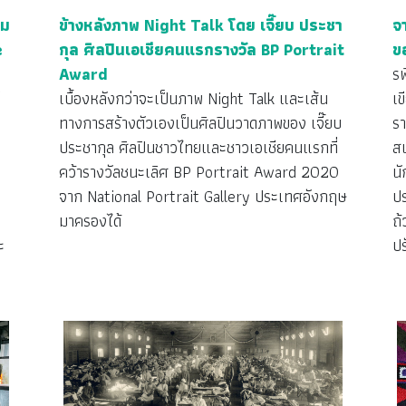
าม
ข้างหลังภาพ Night Talk โดย เจี๊ยบ ประชา
จา
e
กุล ศิลปินเอเชียคนแรกรางวัล BP Portrait
ข
Award
รพ
เบื้องหลังกว่าจะเป็นภาพ Night Talk และเส้น
เข
ทางการสร้างตัวเองเป็นศิลปินวาดภาพของ เจี๊ยบ
รา
ประชากุล ศิลปินชาวไทยและชาวเอเชียคนแรกที่
สน
คว้ารางวัลชนะเลิศ BP Portrait Award 2020
นั
จาก National Portrait Gallery ประเทศอังกฤษ
ปร
มาครองได้
ถ้
ะ
ป