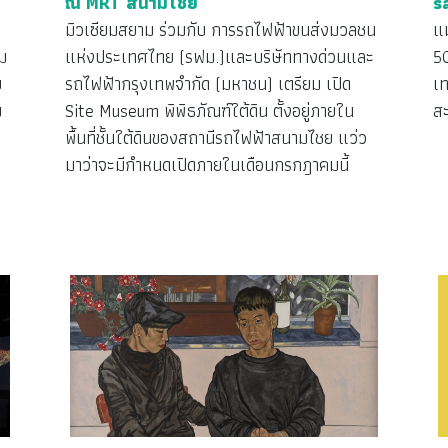
ณ MRT สนามไชย
s
ล
มิวเซียมสยาม ร่วมกับ การรถไฟฟ้าขนส่งมวลชน
แ
ม
แห่งประเทศไทย (รฟม.)และบริษัททางด่วนและ
50
ย
รถไฟฟ้ากรุงเทพจำกัด (มหาชน) เตรียม เปิด
เ
ม
Site Museum พิพิธภัณฑ์ใต้ดิน ตั้งอยู่ภายใน
ส
พื้นที่ชั้นใต้ดินของสถานีรถไฟฟ้าสนามไชย แว่ว
มาว่าจะมีกำหนดเปิดภายในเดือนกรกฎาคมนี้