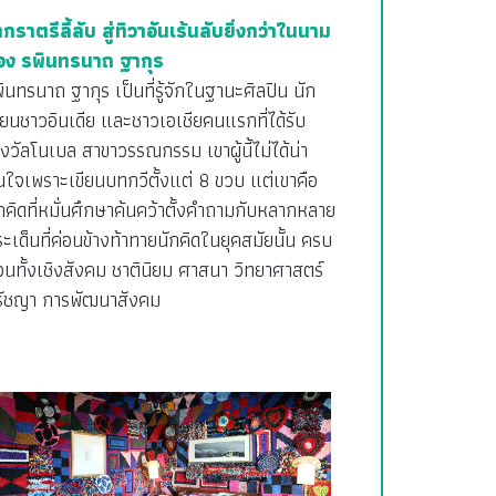
กราตรีลี้ลับ สู่ทิวาอันเร้นลับยิ่งกว่าในนาม
อง รพินทรนาถ ฐากุร
ินทรนาถ ฐากุร เป็นที่รู้จักในฐานะศิลปิน นัก
ียนชาวอินเดีย และชาวเอเชียคนแรกที่ได้รับ
งวัลโนเบล สาขาวรรณกรรม เขาผู้นี้ไม่ได้น่า
ใจเพราะเขียนบทกวีตั้งแต่ 8 ขวบ แต่เขาคือ
กคิดที่หมั่นศึกษาค้นคว้าตั้งคำถามกับหลากหลาย
ะเด็นที่ค่อนข้างท้าทายนักคิดในยุคสมัยนั้น ครบ
วนทั้งเชิงสังคม ชาตินิยม ศาสนา วิทยาศาสตร์
รัชญา การพัฒนาสังคม