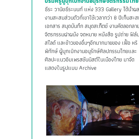
บรมครูผู้บุกเบิกงานอนุรักษ์จิตรกรรมไทย
ธีระ วานิชธีระนนท์ แห่ง 333 Gallery ได้นำผ
งานสะสมส่วนตัวที่เขาใช้เวลากว่า 8 ปีเก็บสะส
เอกสาร สมุดบันทึก สมุดสเก็ตช์ งานคัดลอกลา
จิตรกรรมฝาผนัง จดหมาย หนังสือ รูปถ่าย ฟิล์
สไลด์ และข้าวของอื่นๆอีกมากมายของ เฟื้อ หริ
พิทักษ์ ผู้บุกเบิกงานอนุรักษ์ศิลปกรรมไทยและ
ศิลปะแนวอิมเพรสชันนิสต์ในเมืองไทย มาจัด
แสดงในรูปแบบ Archive