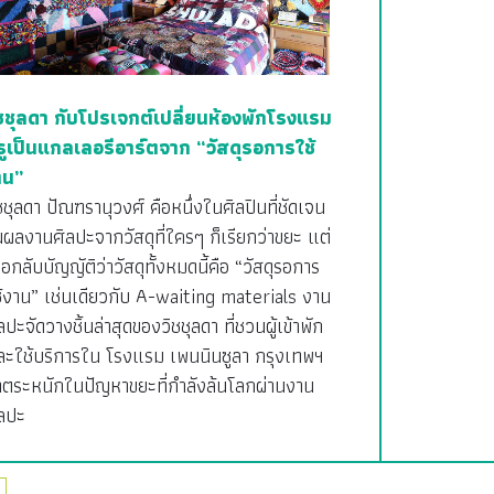
ิชชุลดา กับโปรเจกต์เปลี่ยนห้องพักโรงแรม
รูเป็นแกลเลอรีอาร์ตจาก “วัสดุรอการใช้
าน”
ชชุลดา ปัณฑรานุวงศ์ คือหนึ่งในศิลปินที่ชัดเจน
ผลงานศิลปะจากวัสดุที่ใครๆ ก็เรียกว่าขยะ แต่
อกลับบัญญัติว่าวัสดุทั้งหมดนี้คือ “วัสดุรอการ
้งาน” เช่นเดียวกับ A-waiting materials งาน
ลปะจัดวางชิ้นล่าสุดของวิชชุลดา ที่ชวนผู้เข้าพัก
ละใช้บริการใน โรงแรม เพนนินซูลา กรุงเทพฯ
าตระหนักในปัญหาขยะที่กำลังล้นโลกผ่านงาน
ิลปะ