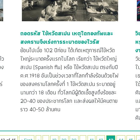
ถอดรหัส ไข้หวัดสเปน เหตุใดกองทัพและ
ว
สงครามจึงเร่งการระบาดของไวรัส
ห
ย้อนไปเมื่อ 102 ปีก่อน ได้เกิดเหตุการณ์ไข้หวัด
ง
้ว
ใหญ่ระบาดครั้งแรกในโลก เรียกว่า ไข้หวัดใหญ่
วิ
อง
สเปน (Spanish flu) หรือ ไข้หวัดสเปน ตรงกับปี
ใน
ค.ศ.1918 อันเป็นช่วงเวลาที่โลกกำลังร้อนด้วยไฟ
เธ
ร่
ของสงครามโลกครั้งที่ 1 ไข้หวัดสเปน ระบาดอยู่
ใช
นานกว่า 18 เดือน ทั่วโลกมีผู้ติดเชื้อสูงถึงร้อยละ
ศิ
20-40 ของประชากรโลก และส่งผลให้มีคนตาย
แ
ราว 40-50 ล้านคน
ม
ศ