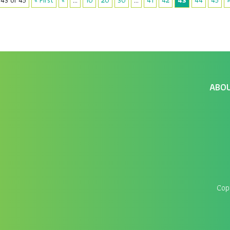
43 of 45
« First
«
...
10
20
30
...
41
42
43
44
45
»
ABO
Cop