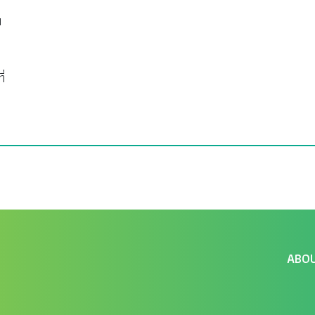
น
ี่
ABO