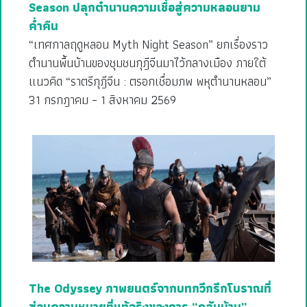
Season ปลุกตำนานความเชื่อสู่ความหลอนยาม
ค่ำคืน
“เทศกาลฤดูหลอน Myth Night Season” ยกเรื่องราว
ตำนานพื้นบ้านของชุมชนกุฎีจีนมาไว้กลางเมือง ภายใต้
แนวคิด “ราตรีกุฎีจีน : ตรอกเชื่อมภพ พหุตำนานหลอน”
31 กรกฎาคม – 1 สิงหาคม 2569
The Odyssey ภาพยนตร์จากบทกวีกรีกโบราณที่
ซ่อนความหมายที่แท้จริงของการ “กลับบ้าน”