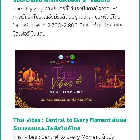
The Odyssey ภาพยนตร์ที่ได้แรงบันดาลใจจากมหา
กาพย์กรีกโบราณซึ่งมีข้อสันนิษฐานว่าถูกประพันธ์โดย
โฮเมอร์ เมื่อราว 2,700-2,800 ปีก่อน กำกับโดย คริส
โตเฟอร์ โนแลน
Thai Vibes : Central to Every Moment สัมผัส
วัฒนธรรมและไลฟ์สไตล์ไทย
Thai Vibes : Central to Every Moment สัมผัส