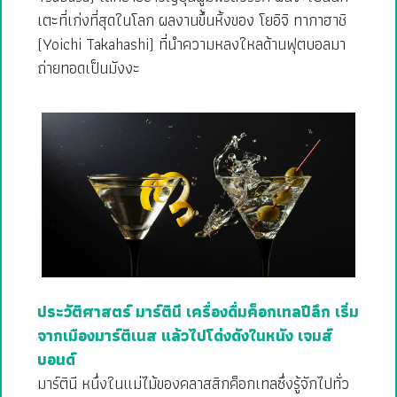
เตะที่เก่งที่สุดในโลก ผลงานขึ้นหิ้งของ โยอิจิ ทากาฮาชิ
(Yoichi Takahashi) ที่นำความหลงใหลด้านฟุตบอลมา
ถ่ายทอดเป็นมังงะ
ประวัติศาสตร์ มาร์ตินี เครื่องดื่มค็อกเทลปีลึก เริ่ม
จากเมืองมาร์ติเนส แล้วไปโด่งดังในหนัง เจมส์
บอนด์
มาร์ตินี หนึ่งในแม่ไม้ของคลาสสิกค็อกเทลซึ่งรู้จักไปทั่ว