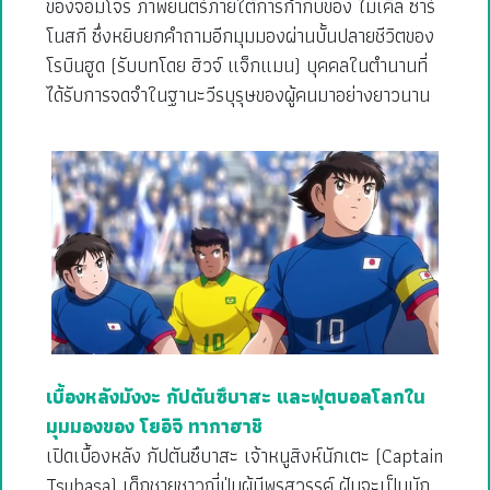
ของจอมโจร ภาพยนตร์ภายใต้การกำกับของ ไมเคิล ซาร์
โนสกี ซึ่งหยิบยกคำถามอีกมุมมองผ่านบั้นปลายชีวิตของ
โรบินฮูด (รับบทโดย ฮิวจ์ แจ็กแมน) บุคคลในตำนานที่
ได้รับการจดจำในฐานะวีรบุรุษของผู้คนมาอย่างยาวนาน
เบื้องหลังมังงะ กัปตันซึบาสะ และฟุตบอลโลกใน
มุมมองของ โยอิจิ ทากาฮาชิ
เปิดเบื้องหลัง กัปตันซึบาสะ เจ้าหนูสิงห์นักเตะ (Captain
Tsubasa) เด็กชายชาวญี่ปุ่นผู้มีพรสวรรค์ ฝันจะเป็นนัก