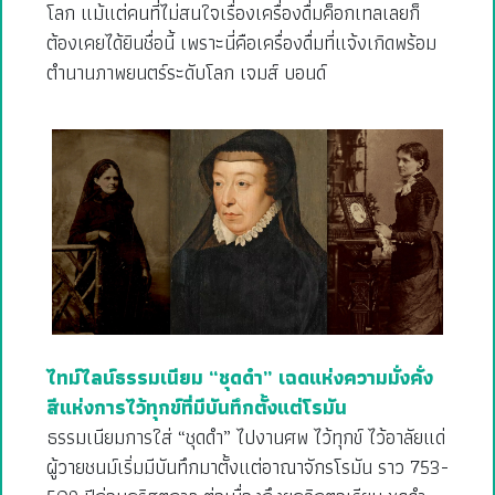
โลก แม้แต่คนที่ไม่สนใจเรื่องเครื่องดื่มค็อกเทลเลยก็
ต้องเคยได้ยินชื่อนี้ เพราะนี่คือเครื่องดื่มที่แจ้งเกิดพร้อม
ตำนานภาพยนตร์ระดับโลก เจมส์ บอนด์
ไทม์ไลน์ธรรมเนียม “ชุดดำ” เฉดแห่งความมั่งคั่ง
สีแห่งการไว้ทุกข์ที่มีบันทึกตั้งแต่โรมัน
ธรรมเนียมการใส่ “ชุดดำ” ไปงานศพ ไว้ทุกข์ ไว้อาลัยแด่
ผู้วายชนม์เริ่มมีบันทึกมาตั้งแต่อาณาจักรโรมัน ราว 753-