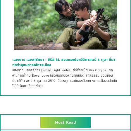
แสงดาว แสงศรัทธา : ซีรีส์ BL ชวนมองประวัติศาสตร์ 6 ตุลา ที่มา
กกว่าอุดมการณ์การเมือง
แสงดาว แสงศรัทธา (When Light Fades) ซีรีส์ภายใต้ Viu Original ผล
งานการกำกับ Boys’ Love เรื่องแรกของ โชคอนันต์ สกุลธรรม ชวนย้อน
ประวัติศาสตร์ 6 ตุลาคม 2519 เมื่อเหตุการณ์นองเลือดทางการเมืองผลักดัน
ให้นักศึกษาเลือกเข้าป่า
Most Read