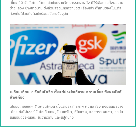
เที่ยว 30 วัดทั่วไทยที่โดดเด่นด้วยงานจิตรกรรมฝาผนัง มีให้เลือกชมทั้งผลงาน
ช่างหลวง ช่างชาวบ้าน ซึ่งล้วนสอดแทรกวิถีชีวิต เรื่องเล่า ตำนานของในแต่ละ
ท้องถิ่นไปจนถึงศิลปะร่วมสมัยในปัจจุบัน
เปรียบเทียบ 7 วัคซีนโควิด ตั้งแต่ประสิทธิภาพ ความเสี่ยง ถึงผลลัพธ์
ข้างเคียง
เปรียบเทียบชัดๆ 7 วัคซีนโควิด ตั้งแต่ประสิทธิภาพ ความเสี่ยง ถึงผลลัพธ์ข้าง
เคียง ทั้งไฟเซอร์-ไบโอเอ็นเทค, โมเดอร์นา, ซิโนแวค, แอสตราเซเนกา, จอห์น
สันแอนด์จอห์นสัน, โนวาแวกซ์ และสปุตนิกวี