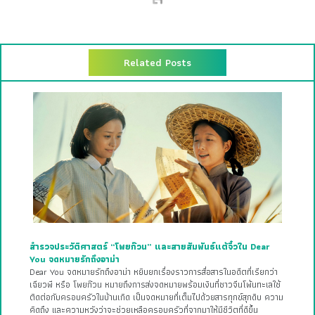
Related Posts
สำรวจประวัติศาสตร์ “โพยก๊วน” และสายสัมพันธ์แต้จิ๋วใน Dear
You จดหมายรักถึงอาม่า
Dear You จดหมายรักถึงอาม่า หยิบยกเรื่องราวการสื่อสารในอดีตที่เรียกว่า
เฉียวพี หรือ โพยก๊วน หมายถึงการส่งจดหมายพร้อมเงินที่ชาวจีนโพ้นทะเลใช้
ติดต่อกับครอบครัวในบ้านเกิด เป็นจดหมายที่เต็มไปด้วยสารทุกข์สุกดิบ ความ
คิดถึง และความหวังว่าจะช่วยเหลือครอบครัวที่จากมาให้มีชีวิตที่ดีขึ้น