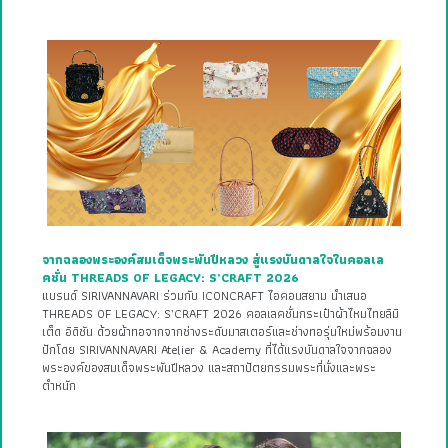
จากฉลองพระองค์สมเด็จพระพันปีหลวง สู่แรงบันดาลใจในคอลเล
คชั่น THREADS OF LEGACY: S’CRAFT 2026
แบรนด์ SIRIVANNAVARI ร่วมกับ ICONCRAFT ไอคอนสยาม นำเสนอ
THREADS OF LEGACY: S’CRAFT 2026 คอลเลคชั่นกระเป๋าผ้าไหมไทยลิมิ
เต็ด อิดิชัน ด้วยผ้าทอจากจากช่างระดับมาสเตอร์และช่างทอรุ่นใหม่พร้อมงาน
ปักโดย SIRIVANNAVARI Atelier & Academy ที่ได้แรงบันดาลใจจากฉลอง
พระองค์ของสมเด็จพระพันปีหลวง และสถาปัตยกรรมพระที่นั่งและพระ
ตำหนัก