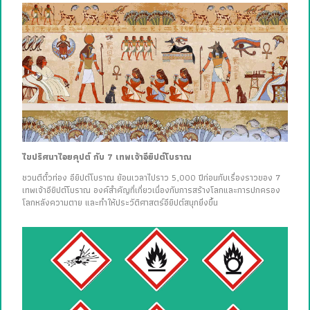
ไขปริศนาไอยคุปต์ กับ 7 เทพเจ้าอียิปต์โบราณ
ชวนตีตั๋วท่อง อียิปต์โบราณ ย้อนเวลาไปราว 5,000 ปีก่อนกับเรื่องราวของ 7
เทพเจ้าอียิปต์โบราณ องค์สำคัญที่เกี่ยวเนื่องกับการสร้างโลกและการปกครอง
โลกหลังความตาย และทำให้ประวัติศาสตร์อียิปต์สนุกยิ่งขึ้น