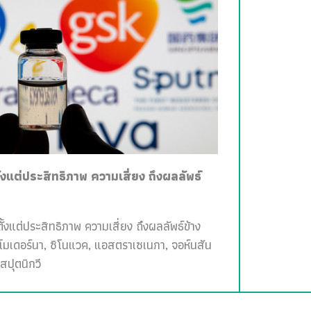
ั้งแต่ประสิทธิภาพ ความเสี่ยง ถึงผลลัพธ์
ั้งแต่ประสิทธิภาพ ความเสี่ยง ถึงผลลัพธ์ข้าง
, โมเดอร์นา, ซิโนแวค, แอสตราเซเนกา, จอห์นสัน
สปุตนิกวี