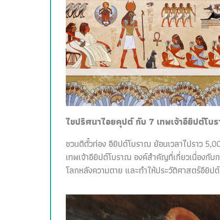
ไขปริศนาไอยคุปต์ กับ 7 เทพเจ้าอียิปต์โบ
ชวนตีตั๋วท่อง อียิปต์โบราณ ย้อนเวลาไปราว 5,00
เทพเจ้าอียิปต์โบราณ องค์สำคัญที่เกี่ยวเนื่อง
โลกหลังความตาย และทำให้ประวัติศาสตร์อียิปต์สน