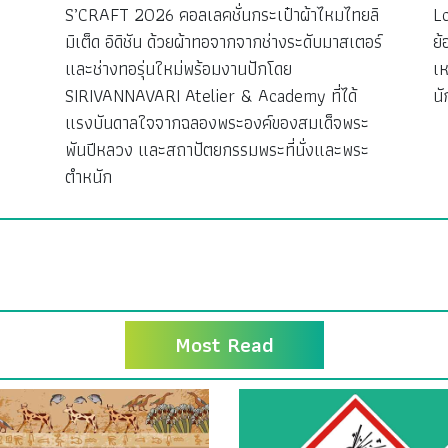
S’CRAFT 2026 คอลเลคชั่นกระเป๋าผ้าไหมไทยลิ
L
มิเต็ด อิดิชัน ด้วยผ้าทอจากจากช่างระดับมาสเตอร์
ย้
ง
และช่างทอรุ่นใหม่พร้อมงานปักโดย
เห
SIRIVANNAVARI Atelier & Academy ที่ได้
นั
แรงบันดาลใจจากฉลองพระองค์ของสมเด็จพระ
พันปีหลวง และสถาปัตยกรรมพระที่นั่งและพระ
ตำหนัก
Most Read