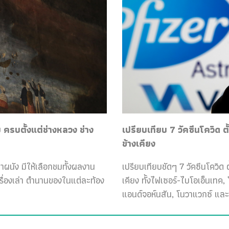
ครบตั้งแต่ช่างหลวง ช่าง
เปรียบเทียบ 7 วัคซีนโควิด ต
ข้างเคียง
ฝาผนัง มีให้เลือกชมทั้งผลงาน
เปรียบเทียบชัดๆ 7 วัคซีนโควิด ต
เรื่องเล่า ตำนานของในแต่ละท้อง
เคียง ทั้งไฟเซอร์-ไบโอเอ็นเทค
แอนด์จอห์นสัน, โนวาแวกซ์ และ