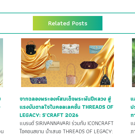
Related Posts
ย
จากฉลองพระองค์สมเด็จพระพันปีหลวง สู่
แ
ง
แรงบันดาลใจในคอลเลคชั่น THREADS OF
ป
LEGACY: S’CRAFT 2026
ก
ว
แบรนด์ SIRIVANNAVARI ร่วมกับ ICONCRAFT
แ
วน
ไอคอนสยาม นำเสนอ THREADS OF LEGACY:
ภ