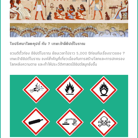
ไขปริศนาไอยคุปต์ กับ 7 เทพเจ้าอียิปต์โบราณ
ชวนตีตั๋วท่อง อียิปต์โบราณ ย้อนเวลาไปราว 5,000 ปีก่อนกับเรื่องราวของ 7
เทพเจ้าอียิปต์โบราณ องค์สำคัญที่เกี่ยวเนื่องกับการสร้างโลกและการปกครอง
โลกหลังความตาย และทำให้ประวัติศาสตร์อียิปต์สนุกยิ่งขึ้น