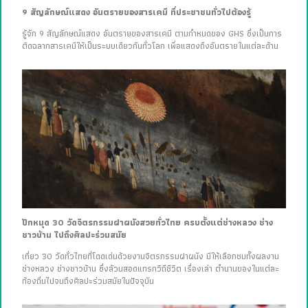
9 สัญลักษณ์แสดง อันตรายของสารเคมี ที่ประชาชนทั่วไปต้องรู้
รู้จัก 9 สัญลักษณ์แสดง อันตรายของสารเคมี ตามกำหนดของ GHS ซึ่งเป็นการ
ติดฉลากสารเคมีให้เป็นระบบเดียวกันทั่วโลก เพื่อแสดงถึงอันตรายในแต่ละด้าน
ปักหมุด 30 วัดจิตรกรรมฝาผนังสวยทั่วไทย ครบตั้งแต่ช่างหลวง ช่าง
ชาวบ้าน ไปถึงศิลปะร่วมสมัย
เที่ยว 30 วัดทั่วไทยที่โดดเด่นด้วยงานจิตรกรรมฝาผนัง มีให้เลือกชมทั้งผลงาน
ช่างหลวง ช่างชาวบ้าน ซึ่งล้วนสอดแทรกวิถีชีวิต เรื่องเล่า ตำนานของในแต่ละ
ท้องถิ่นไปจนถึงศิลปะร่วมสมัยในปัจจุบัน