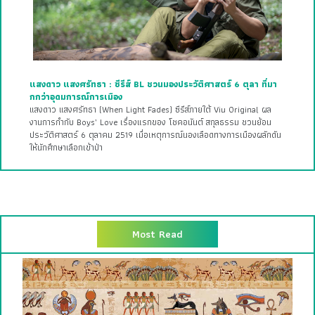
แสงดาว แสงศรัทธา : ซีรีส์ BL ชวนมองประวัติศาสตร์ 6 ตุลา ที่มา
กกว่าอุดมการณ์การเมือง
แสงดาว แสงศรัทธา (When Light Fades) ซีรีส์ภายใต้ Viu Original ผล
งานการกำกับ Boys’ Love เรื่องแรกของ โชคอนันต์ สกุลธรรม ชวนย้อน
ประวัติศาสตร์ 6 ตุลาคม 2519 เมื่อเหตุการณ์นองเลือดทางการเมืองผลักดัน
ให้นักศึกษาเลือกเข้าป่า
Most Read