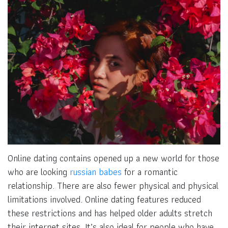
Online dating contains opened up a new world for those
who are looking
russian babes
for a romantic
relationship. There are also fewer physical and physical
limitations involved. Online dating features reduced
these restrictions and has helped older adults stretch
their internet sites. It’s also ideal for people who have