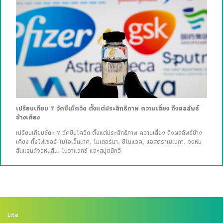
เปรียบเทียบ 7 วัคซีนโควิด ตั้งแต่ประสิทธิภาพ ความเสี่ยง ถึงผลลัพธ์
ข้างเคียง
เปรียบเทียบชัดๆ 7 วัคซีนโควิด ตั้งแต่ประสิทธิภาพ ความเสี่ยง ถึงผลลัพธ์ข้าง
เคียง ทั้งไฟเซอร์-ไบโอเอ็นเทค, โมเดอร์นา, ซิโนแวค, แอสตราเซเนกา, จอห์น
สันแอนด์จอห์นสัน, โนวาแวกซ์ และสปุตนิกวี
Lite