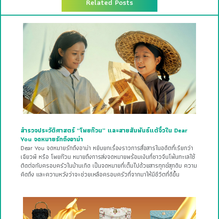
Related Posts
สำรวจประวัติศาสตร์ “โพยก๊วน” และสายสัมพันธ์แต้จิ๋วใน Dear
You จดหมายรักถึงอาม่า
Dear You จดหมายรักถึงอาม่า หยิบยกเรื่องราวการสื่อสารในอดีตที่เรียกว่า
เฉียวพี หรือ โพยก๊วน หมายถึงการส่งจดหมายพร้อมเงินที่ชาวจีนโพ้นทะเลใช้
ติดต่อกับครอบครัวในบ้านเกิด เป็นจดหมายที่เต็มไปด้วยสารทุกข์สุกดิบ ความ
คิดถึง และความหวังว่าจะช่วยเหลือครอบครัวที่จากมาให้มีชีวิตที่ดีขึ้น