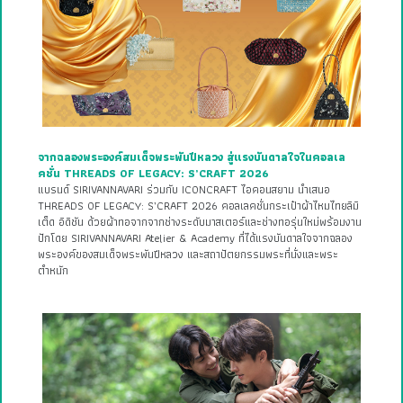
จากฉลองพระองค์สมเด็จพระพันปีหลวง สู่แรงบันดาลใจในคอลเล
คชั่น THREADS OF LEGACY: S’CRAFT 2026
แบรนด์ SIRIVANNAVARI ร่วมกับ ICONCRAFT ไอคอนสยาม นำเสนอ
THREADS OF LEGACY: S’CRAFT 2026 คอลเลคชั่นกระเป๋าผ้าไหมไทยลิมิ
เต็ด อิดิชัน ด้วยผ้าทอจากจากช่างระดับมาสเตอร์และช่างทอรุ่นใหม่พร้อมงาน
ปักโดย SIRIVANNAVARI Atelier & Academy ที่ได้แรงบันดาลใจจากฉลอง
พระองค์ของสมเด็จพระพันปีหลวง และสถาปัตยกรรมพระที่นั่งและพระ
ตำหนัก