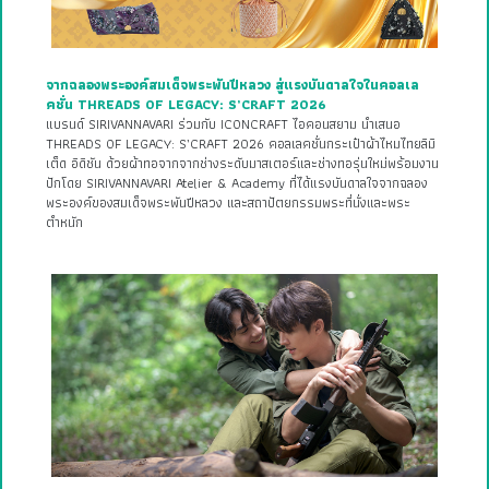
จากฉลองพระองค์สมเด็จพระพันปีหลวง สู่แรงบันดาลใจในคอลเล
คชั่น THREADS OF LEGACY: S’CRAFT 2026
แบรนด์ SIRIVANNAVARI ร่วมกับ ICONCRAFT ไอคอนสยาม นำเสนอ
THREADS OF LEGACY: S’CRAFT 2026 คอลเลคชั่นกระเป๋าผ้าไหมไทยลิมิ
เต็ด อิดิชัน ด้วยผ้าทอจากจากช่างระดับมาสเตอร์และช่างทอรุ่นใหม่พร้อมงาน
ปักโดย SIRIVANNAVARI Atelier & Academy ที่ได้แรงบันดาลใจจากฉลอง
พระองค์ของสมเด็จพระพันปีหลวง และสถาปัตยกรรมพระที่นั่งและพระ
ตำหนัก