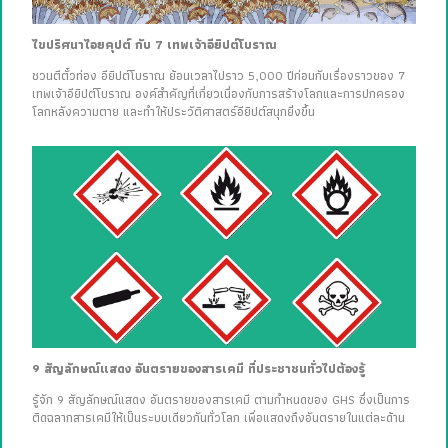
ไขปริศนาไอยคุปต์ กับ 7 เทพเจ้าอียิปต์โบราณ
ชวนตีตั๋วท่อง อียิปต์โบราณ ย้อนเวลาไปราว 5,000 ปีก่อนกับเรื่องราวของ 7
เทพเจ้าอียิปต์โบราณ องค์สำคัญที่เกี่ยวเนื่องกับการสร้างโลกและการปกครอง
โลกหลังความตาย และทำให้ประวัติศาสตร์อียิปต์สนุกยิ่งขึ้น
9 สัญลักษณ์แสดง อันตรายของสารเคมี ที่ประชาชนทั่วไปต้องรู้
รู้จัก 9 สัญลักษณ์แสดง อันตรายของสารเคมี ตามกำหนดของ GHS ซึ่งเป็นการ
ติดฉลากสารเคมีให้เป็นระบบเดียวกันทั่วโลก เพื่อแสดงถึงอันตรายในแต่ละด้าน