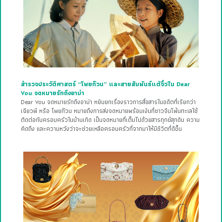
สำรวจประวัติศาสตร์ “โพยก๊วน” และสายสัมพันธ์แต้จิ๋วใน Dear
You จดหมายรักถึงอาม่า
Dear You จดหมายรักถึงอาม่า หยิบยกเรื่องราวการสื่อสารในอดีตที่เรียกว่า
เฉียวพี หรือ โพยก๊วน หมายถึงการส่งจดหมายพร้อมเงินที่ชาวจีนโพ้นทะเลใช้
ติดต่อกับครอบครัวในบ้านเกิด เป็นจดหมายที่เต็มไปด้วยสารทุกข์สุกดิบ ความ
คิดถึง และความหวังว่าจะช่วยเหลือครอบครัวที่จากมาให้มีชีวิตที่ดีขึ้น