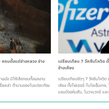
ครบตั้งแต่ช่างหลวง ช่าง
เปรียบเทียบ 7 วัคซีนโควิด ต
ข้างเคียง
ฝาผนัง มีให้เลือกชมทั้งผลงาน
เปรียบเทียบชัดๆ 7 วัคซีนโควิด ต
เรื่องเล่า ตำนานของในแต่ละท้อง
เคียง ทั้งไฟเซอร์-ไบโอเอ็นเทค
แอนด์จอห์นสัน, โนวาแวกซ์ และ