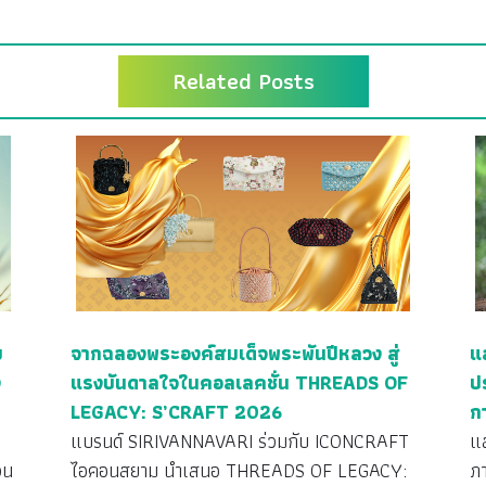
Related Posts
ย
จากฉลองพระองค์สมเด็จพระพันปีหลวง สู่
แ
ง
แรงบันดาลใจในคอลเลคชั่น THREADS OF
ป
LEGACY: S’CRAFT 2026
ก
ว
แบรนด์ SIRIVANNAVARI ร่วมกับ ICONCRAFT
แ
วน
ไอคอนสยาม นำเสนอ THREADS OF LEGACY:
ภ