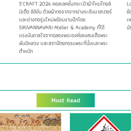
S’CRAFT 2026 คอลเลคชั่นกระเป๋าผ้าไหมไทยลิ
L
มิเต็ด อิดิชัน ด้วยผ้าทอจากจากช่างระดับมาสเตอร์
ย้
ง
และช่างทอรุ่นใหม่พร้อมงานปักโดย
เห
SIRIVANNAVARI Atelier & Academy ที่ได้
นั
แรงบันดาลใจจากฉลองพระองค์ของสมเด็จพระ
พันปีหลวง และสถาปัตยกรรมพระที่นั่งและพระ
ตำหนัก
Most Read