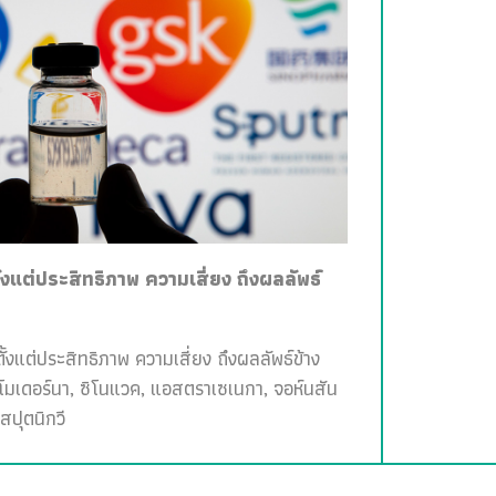
ั้งแต่ประสิทธิภาพ ความเสี่ยง ถึงผลลัพธ์
ั้งแต่ประสิทธิภาพ ความเสี่ยง ถึงผลลัพธ์ข้าง
, โมเดอร์นา, ซิโนแวค, แอสตราเซเนกา, จอห์นสัน
สปุตนิกวี