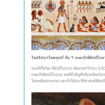
ไขปริศนาไอยคุปต์ กับ 7 เทพเจ้าอียิปต์โบ
ชวนตีตั๋วท่อง อียิปต์โบราณ ย้อนเวลาไปราว 5,00
เทพเจ้าอียิปต์โบราณ องค์สำคัญที่เกี่ยวเนื่อง
โลกหลังความตาย และทำให้ประวัติศาสตร์อียิปต์สน