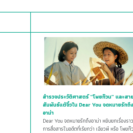
สำรวจประวัติศาสตร์ “โพยก๊วน” และสา
สัมพันธ์แต้จิ๋วใน Dear You จดหมายรักถึ
อาม่า
Dear You จดหมายรักถึงอาม่า หยิบยกเรื่องรา
การสื่อสารในอดีตที่เรียกว่า เฉียวพี หรือ โพยก๊