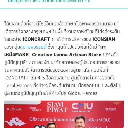
เศรษฐกิจกว่า 450 ล้านบาท ภายในระยะเวลา 3 ปี
ได้เวลาแล้วที่งานดีไซน์อันเป็นอัตลักษณ์เฉพาะของล้านนาจะมา
เฉิดฉายใจกลางกรุงเทพฯ ในพื้นที่งานคราฟต์ไทยที่โด่งดังระดับ
โลกอย่าง
ICONCRAFT
ภายใต้การบริหารของ
ICONSIAM
ของกลุ่ม
สยามพิวรรธน์
ซึ่งล่าสุดได้เปิดตัวพื้นที่ใหม่ “
มา
เหนือMAKE
”
Creative Lanna Artisan Store
ยกระดับ
ภูมิปัญญาล้านนาและพัฒนาศักยภาพของผู้ประกอบการรายย่อย
ในภาคเหนือให้สามารถต่อยอดผลงานสู่ตลาดโลกบนพื้นที่
ICONCRAFT ชั้น 4-5 ไอคอนสยาม ศูนย์กลางในการผลักดัน
Local Heroes ทั้งช่างฝีมือระดับตำนาน นักออกแบบ และศิลปิน
ผู้สานต่อภูมิปัญญาไทยให้ก้าวไปสู่ Global Heroes