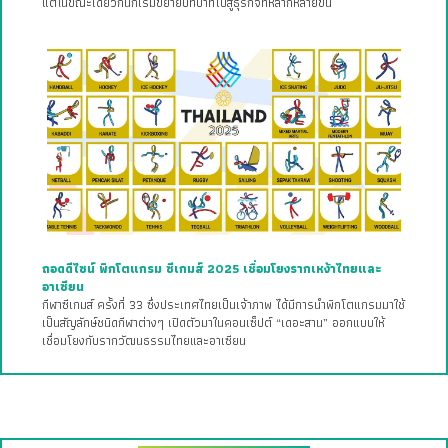
แต่ในขณะเดียวกันก็เริ่มขยายบทบาทไปสู่ธุรกิจที่หลากหลายขึ้น
ถอดดีไซน์ พิกโตแกรม ซีเกมส์ 2025 เชื่อมโยงรากเหง้าไทยและ
อาเซียน
กีฬาซีเกมส์ ครั้งที่ 33 ซึ่งประเทศไทยเป็นเจ้าภาพ ได้มีการนำพิกโตแกรมมาใช้
เป็นสัญลักษ์ชนิดกีฬาต่างๆ เปิดตัวมาในคอนเซ็ปต์ “เดอะสาน” ออกแบบให้
เชื่อมโยงกับรากวัฒนธรรมไทยและอาเซียน