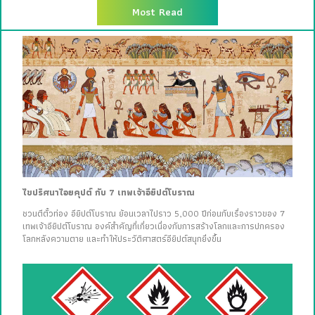
Most Read
ไขปริศนาไอยคุปต์ กับ 7 เทพเจ้าอียิปต์โบราณ
ชวนตีตั๋วท่อง อียิปต์โบราณ ย้อนเวลาไปราว 5,000 ปีก่อนกับเรื่องราวของ 7
เทพเจ้าอียิปต์โบราณ องค์สำคัญที่เกี่ยวเนื่องกับการสร้างโลกและการปกครอง
โลกหลังความตาย และทำให้ประวัติศาสตร์อียิปต์สนุกยิ่งขึ้น