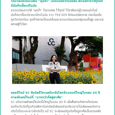
ไทม์ไลน์ธรรมเนียม “ชุดดำ” เฉดแห่งความมั่งคั่ง สีแห่งการไว้ทุกข์ที่
มีบันทึกตั้งแต่โรมัน
ธรรมเนียมการใส่ “ชุดดำ” ไปงานศพ ไว้ทุกข์ ไว้อาลัยแด่ผู้วายชนม์เริ่มมี
บันทึกมาตั้งแต่อาณาจักรโรมัน ราว 753-509 ปีก่อนคริสตกาล ต่อเนื่องถึง
ยุควิกตอเรียน ชุดดำกลายเป็นแฟชั่นและธรรมเนียมของกลุ่มชนชั้นสูง และแผ่
หลายสู่ทั่วโลก
ถอดดีไซน์ SC จับมือดีไซเนอร์ระดับโลกรีแบรนด์ใหญ่ในรอบ 20 ปี
ภาพลักษณ์ใหม่ที่ “มากกว่าที่อยู่อาศัย”
SC ปรับภาพลักษณ์ใหม่ครั้งใหญ่ในรอบ 20 ปี เพื่อสื่อสารทิศทางใหม่ของ
องค์กรในวันที่ธุรกิจอสังหาริมทรัพย์เพียงอย่างเดียวอาจไม่เพียงพอต่อการ
เติบโตในระยะยาวอีกต่อไป แม้ SC จะยังคงมีธุรกิจที่อยู่อาศัยเป็นแกนหลัก