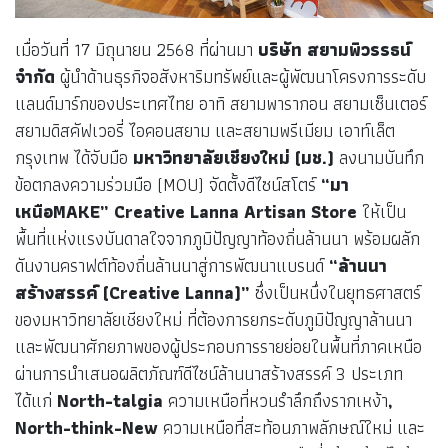
เมื่อวันที่ 17 มิถุนายน 2568 ที่ผ่านมา
บริษัท สยามพิวรรธน์
จำกัด
ผู้นำด้านธุรกิจอสังหาริมทรัพย์และผู้พัฒนาโครงการระดับ
แลนด์มาร์กของประเทศไทย อาทิ สยามพารากอน สยามเซ็นเตอร์
สยามดิสคัฟเวอรี่ ไอคอนสยาม และสยามพรีเมียม เอาท์เล็ต
กรุงเทพ ได้จับมือ
มหาวิทยาลัยเชียงใหม่ (มช.)
ลงนามบันทึก
ข้อตกลงความร่วมมือ (MOU) จัดตั้งดีไซน์สโตร์
“มา
เหนือMAKE” Creative Lanna Artisan Store
ให้เป็น
พื้นที่แห่งแรงบันดาลใจจากภูมิปัญญาท้องถิ่นล้านนา พร้อมผลัก
ดันงานคราฟต์ท้องถิ่นล้านนาสู่การพัฒนาแบรนด์
“ล้านนา
สร้างสรรค์ (Creative Lanna)”
ซึ่งเป็นหนึ่งในยุทธศาสตร์
ของมหาวิทยาลัยเชียงใหม่ ที่ต้องการยกระดับภูมิปัญญาล้านนา
และพัฒนาศักยภาพของผู้ประกอบการรายย่อยในพื้นที่ภาคเหนือ
ผ่านการนำเสนอผลิตภัณฑ์ดีไซน์ล้านนาสร้างสรรค์ 3 ประเภท
ได้แก่
North-talgia
ความเหนือที่หวนรำลึกถึงรากเหง้า
,
North-think-New
ความเหนือที่สะท้อนภาพลักษณ์ใหม่ และ