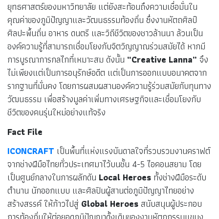
ยุทธศาสตร์ของมหาวิทยาลัย แต่ยังสะท้อนถึงความเชื่อมั่นใน
คุณค่าของภูมิปัญญาและวัฒนธรรมท้องถิ่น ซึ่งงานหัตถศิลป์
ศิลปะพื้นถิ่น อาหาร ดนตรี และวิถีชีวิตของชาวล้านนา ล้วนเป็น
องค์ความรู้ที่สามารถเชื่อมโยงกับจิตวิญญาณร่วมสมัยได้ หากมี
การบูรณาการกลไกที่เหมาะสม ดังนั้น
“Creative Lanna”
จึง
ไม่เพียงแต่เป็นการอนุรักษ์อดีต แต่เป็นการออกแบบอนาคตจาก
รากฐานที่มั่นคง โดยการผสมผสานองค์ความรู้ร่วมสมัยกับทุนทาง
วัฒนธรรม เพื่อสร้างมูลค่าเพิ่มทางเศรษฐกิจและเชื่อมโยงกับ
ชีวิตของคนรุ่นใหม่อย่างแท้จริง
Fact File
ICONCRAFT
เป็นพื้นที่แห่งแรงบันดาลใจที่รวบรวมงานคราฟต์
จากช่างฝีมือไทยทั่วประเทศมาไว้บนชั้น 4-5 ไอคอนสยาม โดย
เป็นศูนย์กลางในการผลักดัน
Local Heroes
ทั้งช่างฝีมือระดับ
ตำนาน นักออกแบบ และศิลปินผู้สานต่อภูมิปัญญาไทยอย่าง
สร้างสรรค์ ให้ก้าวไปสู่
Global Heroes
สนับสนุนผู้ประกอบ
การท้องถิ่นให้ต่อยอดภูมิปัญญาดั้งเดิมของงานหัตถกรรมแขนง