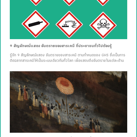
9 สัญลักษณ์แสดง อันตรายของสารเคมี ที่ประชาชนทั่วไปต้องรู้
รู้จัก 9 สัญลักษณ์แสดง อันตรายของสารเคมี ตามกำหนดของ GHS ซึ่งเป็นการ
ติดฉลากสารเคมีให้เป็นระบบเดียวกันทั่วโลก เพื่อแสดงถึงอันตรายในแต่ละด้าน