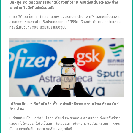
ปักหมุด 30 วัดจิตรกรรมฝาผนังสวยทั่วไทย ครบตั้งแต่ช่างหลวง ช่าง
ชาวบ้าน ไปถึงศิลปะร่วมสมัย
เที่ยว 30 วัดทั่วไทยที่โดดเด่นด้วยงานจิตรกรรมฝาผนัง มีให้เลือกชมทั้งผลงาน
ช่างหลวง ช่างชาวบ้าน ซึ่งล้วนสอดแทรกวิถีชีวิต เรื่องเล่า ตำนานของในแต่ละ
ท้องถิ่นไปจนถึงศิลปะร่วมสมัยในปัจจุบัน
เปรียบเทียบ 7 วัคซีนโควิด ตั้งแต่ประสิทธิภาพ ความเสี่ยง ถึงผลลัพธ์
ข้างเคียง
เปรียบเทียบชัดๆ 7 วัคซีนโควิด ตั้งแต่ประสิทธิภาพ ความเสี่ยง ถึงผลลัพธ์ข้าง
เคียง ทั้งไฟเซอร์-ไบโอเอ็นเทค, โมเดอร์นา, ซิโนแวค, แอสตราเซเนกา, จอห์น
สันแอนด์จอห์นสัน, โนวาแวกซ์ และสปุตนิกวี