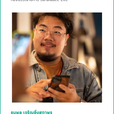
ธนพล เจริญยิ่งสถาพร