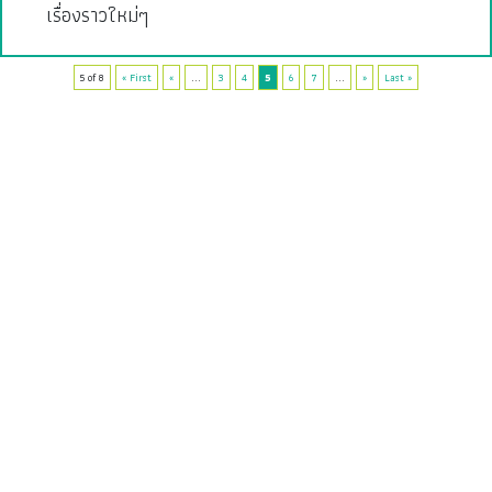
เรื่องราวใหม่ๆ
5 of 8
« First
«
...
3
4
5
6
7
...
»
Last »
Lite
Faces
Better Living
Arts & Culture
Brand Story
Pic Talks
Video
ABOUT US
CONTACT US
FOR ADVERTISING
FOLLOW US
© 2026 Sarakadee Lite. All rights reserved.