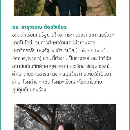
ดร. จารุวรรณ ฉัตรวิเชียร
อดีตนักเรียนทุนรัฐบาลไทย (กระทรวงวิทยาศาสตร์และ
เทคโนโลยี) จบการศึกษาด้านเคมีชีวภาพจาก
มหาวิทยาลัยแห่งรัฐเพนซิลเวเนีย (University of
Pennsylvania) ขณะนี้ทำงานเป็นอาจารย์และนักวิจัย
สถาบันบัณฑิตศึกษาจุฬาภรณ์ ราชวิทยาลัยจุฬาภรณ์
ศึกษาเกี่ยวกับสารสกัดจากสมุนไพรไทยเพื่อใช้เป็นยา
รักษาโรคต่าง ๆ เช่น โรคมะเร็งและโรคเกี่ยวกับ
ภูมิคุ้มกันบกพร่อง