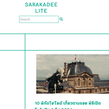
10 พิกัดไฮไลต์ เที่ยวตามรอย พิธีเปิด