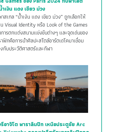
he Games ของ Paris 2024 กับพาเลต
น้ำเงิน แดง เขียว ม่วง
พาสเทล “น้ำเงิน แดง เขียว ม่วง” ถูกเลือกให้
็น Visual Identity หรือ Look of the Games
นการตกแต่งสนามแข่งขันต่างๆ และจุดเด่นของ
าฟิกคือการนำศิลปะสไตล์อาร์ตเดโคมาเชื่อม
ยงกับประวัติศาสตร์และกีฬา
งรีอาจิโต พาราลิมปิก เหนือประตูชัย Arc