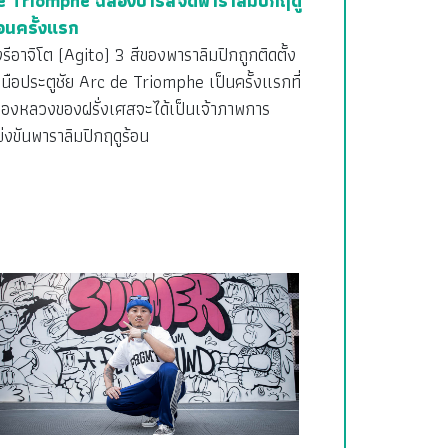
e Triomphe ฉลองปารีสจัดพาราลิมปิกฤดู
้อนครั้งแรก
รีอาจิโต (Agito) 3 สีของพาราลิมปิกถูกติดตั้ง
นือประตูชัย Arc de Triomphe เป็นครั้งแรกที่
ืองหลวงของฝรั่งเศสจะได้เป็นเจ้าภาพการ
่งขันพาราลิมปิกฤดูร้อน