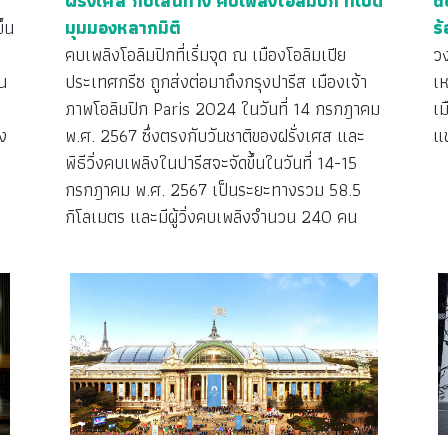
ฝรั่งเศส กับเส้นทาง คบเพลิงโอลิมปิก ที่เปิด
d
ึ้น
มุมมองหลากมิติ
ร
คบเพลิงโอลิมปิกที่เริ่มจุด ณ เมืองโอลิมเปีย
วง
น
ประเทศกรีซ ถูกส่งต่อมาถึงกรุงปารีส เมืองเจ้า
เห
6
ภาพโอลิมปิก Paris 2024 ในวันที่ 14 กรกฎาคม
เม
ง
พ.ศ. 2567 ซึ่งตรงกับวันชาติของฝรั่งเศส และ
แข
น
พิธีวิ่งคบเพลิงในปารีสจะจัดขึ้นในวันที่ 14-15
กรกฎาคม พ.ศ. 2567 เป็นระยะทางรวม 58.5
กิโลเมตร และมีผู้วิ่งคบเพลิงจำนวน 240 คน