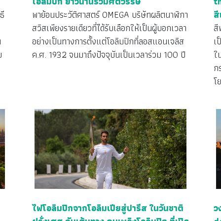
โอลิมปิก ยาวนานร่วมศตวรรษ
t
ธี
พาย้อนประวัติศาสตร์ OMEGA บริษัทผลิตนาฬิกา
สี
สวิสเพียงรายเดียวที่ได้รับเลือกให้เป็นผู้บอกเวลา
สี
น
อย่างเป็นทางการตั้งแต่โอลิมปิกที่ลอสแอนเจลิส
เป
บ
ค.ศ. 1932 จนมาถึงปัจจุบันเป็นเวลาร่วม 100 ปี
ใ
กร
โ
ก
ไฟโอลิมปิกจากโอลิมเปียสู่ปารีส ในวันชาติ
ว