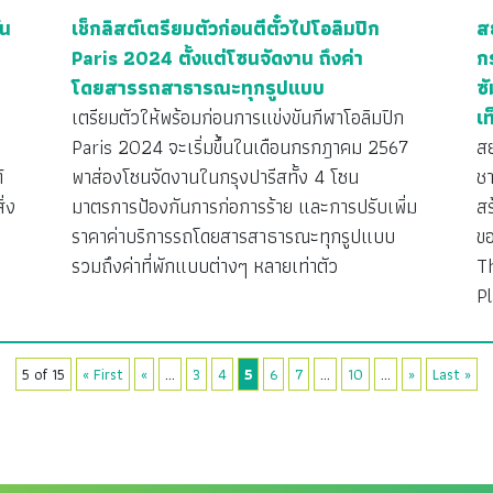
ัน
เช็กลิสต์เตรียมตัวก่อนตีตั๋วไปโอลิมปิก
ส
Paris 2024 ตั้งแต่โซนจัดงาน ถึงค่า
ก
โดยสารรถสาธารณะทุกรูปแบบ
ซ
เตรียมตัวให้พร้อมก่อนการแข่งขันกีฬาโอลิมปิก
เ
Paris 2024 จะเริ่มขึ้นในเดือนกรกฎาคม 2567
สย
้
พาส่องโซนจัดงานในกรุงปารีสทั้ง 4 โซน
ช
ิ่ง
มาตรการป้องกันการก่อการร้าย และการปรับเพิ่ม
ส
ราคาค่าบริการรถโดยสารสาธารณะทุกรูปแบบ
ข
รวมถึงค่าที่พักแบบต่างๆ หลายเท่าตัว
T
P
5 of 15
« First
«
...
3
4
5
6
7
...
10
...
»
Last »