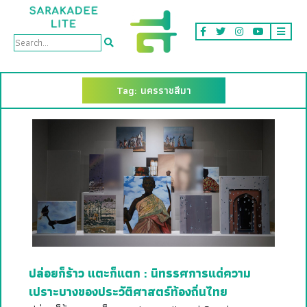
Tag: นครราชสีมา
ปล่อยก็ร้าว แตะก็แตก : นิทรรศการแด่ความ
เปราะบางของประวัติศาสตร์ท้องถิ่นไทย