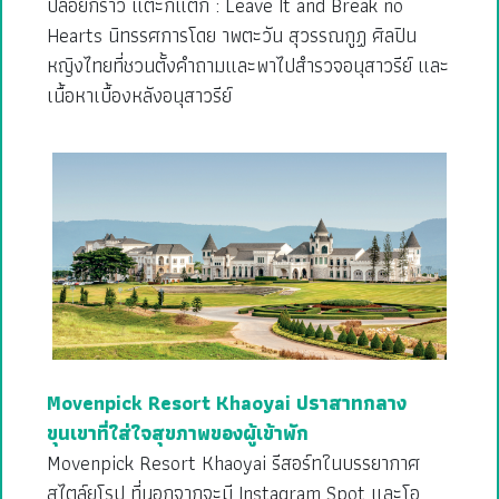
ปล่อยก็ร้าว แตะก็แตก : Leave It and Break no
Hearts นิทรรศการโดย าพตะวัน สุวรรณกูฏ ศิลปิน
หญิงไทยที่ชวนตั้งคำถามและพาไปสำรวจอนุสาวรีย์ และ
เนื้อหาเบื้องหลังอนุสาวรีย์
Movenpick Resort Khaoyai ปราสาทกลาง
ขุนเขาที่ใส่ใจสุขภาพของผู้เข้าพัก
Movenpick Resort Khaoyai รีสอร์ทในบรรยากาศ
สไตล์ยุโรป ที่นอกจากจะมี Instagram Spot และโอ