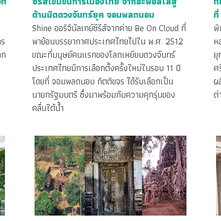
ี่
ซีรีส์เข้มข้นการเมืองไทย จากอะพอลโลสู่
ท
ด้านมืดดวงจันทร์ยุค จอมพลถนอม
ที
Shine ออริจินัลเกย์ซีรีส์จากค่าย Be On Cloud ที่
พ
าร
พาย้อนบรรยากาศประเทศไทยไปใน พ.ศ. 2512
ห
าก
ขณะที่มนุษย์คนแรกของโลกเหยียบดวงจันทร์
ย
”
ประเทศไทยมีการเลือกตั้งครั้งใหม่ในรอบ 11 ปี
ศร
โดยที่ จอมพลถนอม กิตติขจร ได้รับเลือกเป็น
ผล
นายกรัฐมนตรี ซึ่งมาพร้อมกับความคุกรุ่นของ
ต่
คลื่นใต้น้ำ