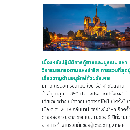
เบื้องหลังปฏิบัติการกู้ซากและบูรณะ มหา
วิหารนอเทรอดามแห่งปารีส การรวมที่สุดผู
เชี่ยวชาญด้านอนุรักษ์ทั่วฝรั่งเศส
มหาวิหารนอเทรอดามแห่งปารีส ศาสนสถาน
สำคัญอายุกว่า 850 ปี ของประเทศฝรั่งเศส ที่
เสียหายอย่างหนักจากเหตุการณ์ไฟไหม้ครั้งให
เมื่อ ค.ศ. 2019 กลับมาเปิดอย่างยิ่งใหญ่อีกครั้
ภายหลังการบูรณะซ่อมแซมในช่วง 5 ปีที่ผ่านม
จากการทำงานร่วมกันของผู้เชี่ยวชาญจากสห