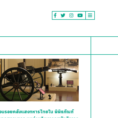
้อนรอยคลังแสงทหารไทยใน พิพิธภัณฑ์