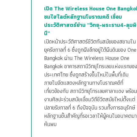
เปิด The Wireless House One Bangko
ชมไฮไลต์หลักฐานโบราณคดี เชื่อม
ประวัติศาสตร์ย่าน “วิทยุ-พระราม4-ลุมพิ
นี”
เปิดหน้าประวัติศาสตร์ชีวิตทันสมัยของสยามใน
ยุครัชกาลที่ 6 ซึ่งถูกฝังลึกอยู่ใต้ผืนดินของ One
Bangkok ผ่าน The Wireless House One
Bangkok อาคารสถานีวิทยุโทรเลขแห่งแรกขอ
ประเทศไทย ซึ่งถูกสร้างขึ้นใหม่ในพื้นที่เดิม
ภายในจัดแสดงหลักฐานทางโบราณคดีที่
เกี่ยวข้องกับ สถานีวิทยุโทรเลขศาลาแดง พร้อม
งานศิลปะร่วมสมัยเชื่อมวิถีชีวิตสมัยใหม่ตั้งแต่
ปลายรัชกาลที่ 6 ถึงปัจจุบัน รวมทั้งการอนุรักษ์
หลักฐานชิ้นสำคัญที่รอเวลาให้ผู้คนในอนาคตมา
ค้นพบ