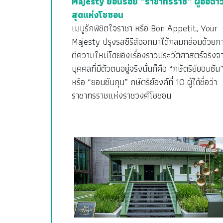
Majesty ย้อนรอย “ราชาทรราช” ผู้อื้อฉาวท
สุดแห่งโชซอน
เมนูรักพิชิตใจราชา หรือ Bon Appetit, Your
Majesty ปรุงรสซีรีส์ออกมาได้กลมกล่อมด้วยก
ตีความใหม่โดยอิงเรื่องราวประวัติศาสตร์จริงจ
บุคคลที่มีตัวตนอยู่จริงนั่นก็คือ “กษัตริย์ยอนซัน
หรือ “ยอนซันกุน” กษัตริย์องค์ที่ 10 ผู้ได้ชื่อว่า
ราชาทรราชแห่งราชวงศ์โชซอน