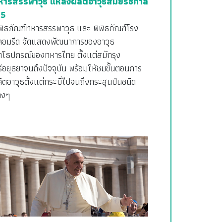
หารสรรพาวุธ แหล่งผลิตอาวุธสมัยรัชกาล
่ 5
ิพิธภัณฑ์ทหารสรรพาวุธ และ พิพิธภัณฑ์โรง
ลอมรีด จัดแสดงพัฒนาการของอาวุธ
ุทโธปกรณ์ของทหารไทย ตั้งแต่สมักรุง
ีอยุธยาจนถึงปัจจุบัน พร้อมให้ชมขั้นตอนการ
ิตอาวุธตั้งแต่กระบี่ไปจนถึงกระสุนปืนชนิด
างๆ