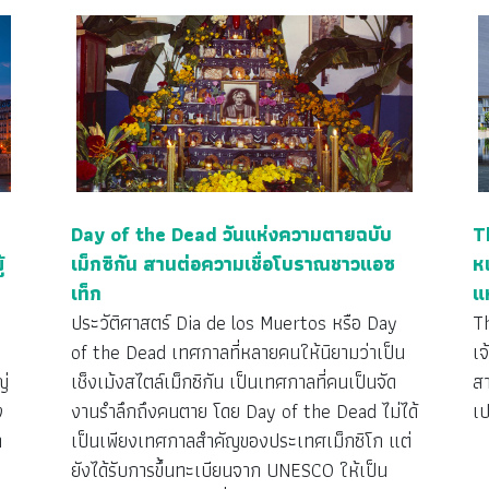
Day of the Dead วันแห่งความตายฉบับ
T
้
เม็กซิกัน สานต่อความเชื่อโบราณชาวแอซ
ห
เท็ก
แ
ประวัติศาสตร์ Dia de los Muertos หรือ Day
T
of the Dead เทศกาลที่หลายคนให้นิยามว่าเป็น
เจ
ญ่
เช็งเม้งสไตล์เม็กซิกัน เป็นเทศกาลที่คนเป็นจัด
ส
ง
งานรำลึกถึงคนตาย โดย Day of the Dead ไม่ได้
เป
า
เป็นเพียงเทศกาลสำคัญของประเทศเม็กซิโก แต่
ยังได้รับการขึ้นทะเบียนจาก UNESCO ให้เป็น