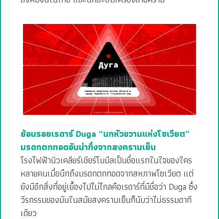
ย้อนรอยเรดาร์ Duga “นกหัวขวานแห่งโซเวียต”
มรดกตกทอดอันน่าทึ่งจากสงครามเย็น
โรงไฟฟ้านิวเคลียร์เชียร์โนบีลเป็นชื่อแรกในใจของใคร
หลายคนเมื่อนึกถึงมรดกตกทอดจากสหภาพโซเวียต แต่
ยังมีอีกสิ่งที่อยู่เยื้องไปไม่ไกลคือเรดาร์ที่มีชื่อว่า Duga ซึ่ง
วีรกรรมของมันในสมัยสงครามเย็นก็นับว่าไม่ธรรมดาที
เดียว