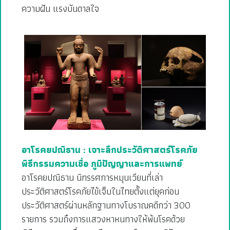
ความฝัน แรงบันดาลใจ
อาโรคยปณิธาน : เจาะลึกประวัติศาสตร์โรคภัย
พิธีกรรมความเชื่อ ภูมิปัญญาและการแพทย์
อาโรคยปณิธาน นิทรรศการหมุนเวียนที่เล่า
ประวัติศาสตร์โรคภัยไข้เจ็บในไทยตั้งแต่ยุคก่อน
ประวัติศาสตร์ผ่านหลักฐานทางโบราณคดีกว่า 300
รายการ รวมถึงการแสวงหาหนทางให้พ้นโรคด้วย