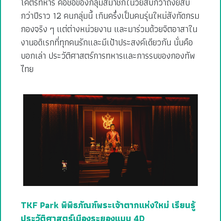
โคตรทหาร คือชื่อของกลุ่มสมาชิกในวัยสิบกว่าถึงยี่สิบ
กว่าปีราว 12 คนกลุ่มนี้ เกินครึ่งเป็นคนรุ่นใหม่สังกัดกรม
กองจริง ๆ แต่ต่างหน่วยงาน และมาร่วมด้วยจิตอาสาใน
งานอดิเรกที่ทุกคนรักและมีเป้าประสงค์เดียวกัน นั่นคือ
บอกเล่า ประวัติศาสตร์การทหารและการรบของกองทัพ
ไทย
TKF Park พิพิธภัณฑ์พระเจ้าตากแห่งใหม่ เรียนรู้
ประวัติศาสตร์เมืองระยองแบบ 4D