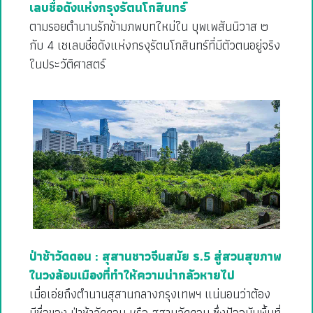
เลบชื่อดังแห่งกรุงรัตนโกสินทร์
ตามรอยตำนานรักข้ามภพบทใหม่ใน บุพเพสันนิวาส ๒
กับ 4 เซเลบชื่อดังแห่งกรงุรัตนโกสินทร์ที่มีตัวตนอยู่จริง
ในประวัติศาสตร์
ป่าช้าวัดดอน : สุสานชาวจีนสมัย ร.5 สู่สวนสุขภาพ
ในวงล้อมเมืองที่ทำให้ความน่ากลัวหายไป
เมื่อเอ่ยถึงตำนานสุสานกลางกรุงเทพฯ แน่นอนว่าต้อง
มีชื่อของ ป่าช้าวัดดอน หรือ สุสานวัดดอน ซึ่งปัจจุบันพื้นที่