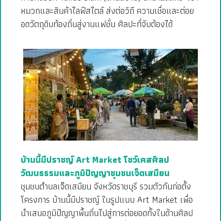
หมวกและสินค้าไลฟ์สไตล์ ส่งต่อวิถี ความเชื่อและต่อย
อดวัตถุดิบท้องถิ่นสู่งานแฟชั่น ศิลปะที่จับต้องได้
บ้านนี้มีปราชญ์ Art Market โชว์เคสศิลป
วัฒนธรรมและภูมิปัญญาชุมชนเจ็ดเสมียน
ชุมชนตำบลเจ็ดเสมียน จังหวัดราชบุรี รวมตัวกันก่อตั้ง
โครงการ บ้านนี้มีปราชญ์ ในรูปแบบ Art Market เพื่อ
นำเสนอภูมิปัญญาพื้นถิ่นไปสู่การต่อยอดทั้งในด้านศิลป