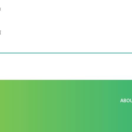
น
้
ABO