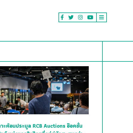
คาะค้อนประมูล RCB Auctions อ๊อคชั่น