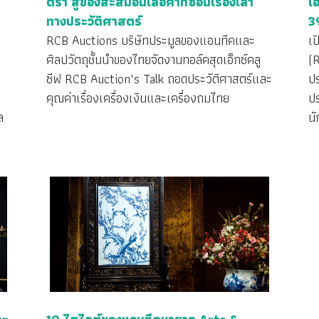
ตรา สู่ของสะสมอันเลอค่าที่ซ่อนเรื่องเล่า
เ
ทางประวัติศาสตร์
39
RCB Auctions บริษัทประมูลของแอนทีคและ
เป
s
ศิลปวัตถุชั้นนำของไทยจัดงานทอล์คสุดเอ็กซ์คลู
(R
ซีฟ RCB Auction's Talk ถอดประวัติศาสตร์และ
ปร
คุณค่าเรื่องเครื่องเงินและเครื่องถมไทย
ปร
ล
น