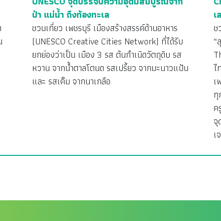
UNESCO จุดบรรจบความอุดมสมบูรณ์จาก
C
ป่า แม่น้ำ ถึงท้องทะเล
เส
ม
ชวนเที่ยว เพชรบุรี เมืองสร้างสรรค์ด้านอาหาร
ช
น
(UNESCO Creative Cities Network) ที่ได้รับ
“
ยกย่องว่าเป็น เมือง 3 รส ต้นกำเนิดวัตถุดิบ รส
T
หวาน จากน้ำตาลโตนด รสเปรี้ยว จากมะนาวแป้น
ไท
และ รสเค็ม จากนาเกลือ
เพ
ทุ
ค
จุ
เจ