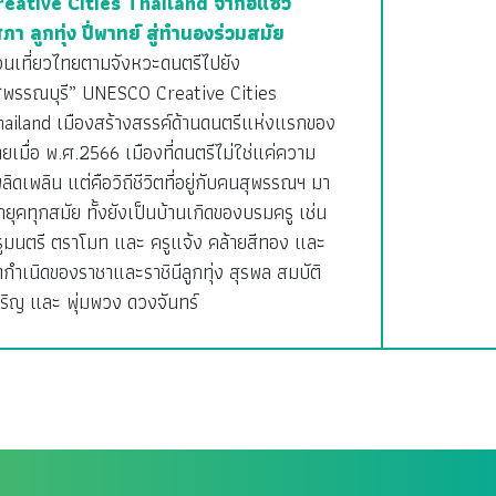
reative Cities Thailand จากอีแซว
ภา ลูกทุ่ง ปี่พาทย์ สู่ทำนองร่วมสมัย
วนเที่ยวไทยตามจังหวะดนตรีไปยัง
สุพรรณบุรี” UNESCO Creative Cities
hailand เมืองสร้างสรรค์ด้านดนตรีแห่งแรกของ
ยเมื่อ พ.ศ.2566 เมืองที่ดนตรีไม่ใช่แค่ความ
ลิดเพลิน แต่คือวิถีชีวิตที่อยู่กับคนสุพรรณฯ มา
กยุคทุกสมัย ทั้งยังเป็นบ้านเกิดของบรมครู เช่น
รูมนตรี ตราโมท และ ครูแจ้ง คล้ายสีทอง และ
ดกำเนิดของราชาและราชินีลูกทุ่ง สุรพล สมบัติ
ริญ และ พุ่มพวง ดวงจันทร์