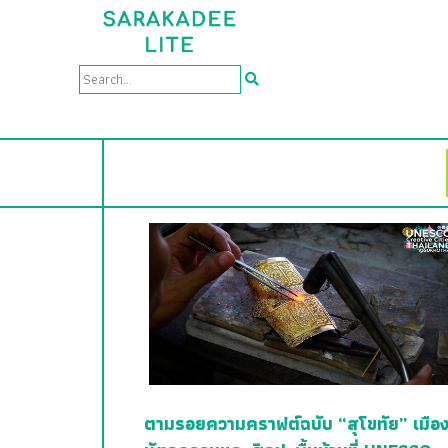
ตามรอยความคราฟต์ฉบับ “สุโขทัย” เมือ