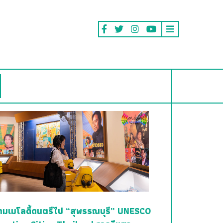
ามเมโลดี้ดนตรีไป “สุพรรณบุรี” UNESCO