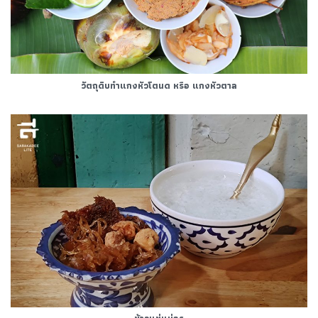
วัตถุดิบทำแกงหัวโตนด หรือ แกงหัวตาล