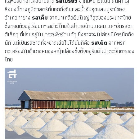
และผลิตที่อำเภอบ้านลาด
รสเปรี้ยว
จากมะนาวแป้น สินค้า GI
สิ่งบ่งชี้ทางภูมิศาสตร์ที่บอกถึงดินและน้ำอันอุดมสมบูรณ์ของ
อำเภอท่ายาง
รสเค็ม
จากนาเกลือผืนใหญ่ที่สุดของประเทศไทย
ซึ่งทอดตัวอยู่เรียบทะเลอ่าวไทยในอำเภอบ้านแหลม และอีกรสชา
ติเล็กๆ ที่ซ่อนอยู่ใน
“รสเพ็ดรี”
แท้ๆ ซึ่งอาจจะไม่ค่อยมีใครนึกถึง
นัก แต่เป็นรสชาติที่จะขาดเสียไม่ได้นั่นก็คือ
รสเผ็ด
จากพริก
กะเหรี่ยงในอำเภอหนองหญ้าปล้องซึ่งตั้งอยู่ริมผืนป่าตะวันตกของ
ไทย