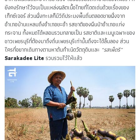
ยังคงรักษาไว้จนเป็นแหล่งผลิตเนื้อไทยที่โดดเด่นด้วยเรื่องของ
เท็กซ์เจอร์ ส่วนฝั่งทะเลก็มีวิถีประมงพื้นถิ่นตลอดชายฝั่งจาก
อำเภอบ้านแหลมถึงอำเภอชะอำ รสชาติของผืนป่าอำเภอแก่ง
กระจาน ทั้งหมดได้หลอมรวมกลายเป็น รสชาติและเมนูเฉพาะของ
ชาวเพชรบุรีที่ต้องมาถึงถิ่นเพชรบุรีเท่านั้นถึงจะได้ลิ้มลอง ส่วน
ใครที่อยากเดินทางตามหาต้นกำเนิดวัตถุดิบและ
“รสเพ็ดรี”
Sarakadee Lite
รวบรวมไว้ให้แล้ว