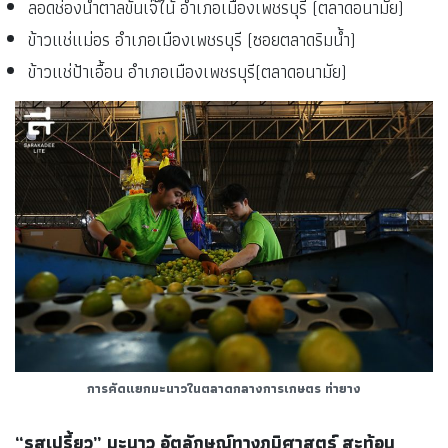
ลอดช่องน้ำตาลข้นเจ๊ไน้ อำเภอเมืองเพชรบุรี (ตลาดอนามัย)
ข้าวแช่แม่อร อำเภอเมืองเพชรบุรี (ซอยตลาดริมน้ำ)
ข้าวแช่ป้าเอื้อน อำเภอเมืองเพชรบุรี(ตลาดอนามัย)
การคัดแยกมะนาวในตลาดกลางการเกษตร ท่ายาง
“รสเปรี้ยว” มะนาว อัตลักษณ์ทางภูมิศาสตร์ สะท้อน