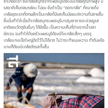
อำเภอชะอำ ซึ่งเกลือสมุทรจากเพชรบุรีถือเป็นเกลือคุณภาพสูง มี
รสชาติเค็มกลมกล่อม ไม่ขม ยิ่งถ้าเป็น “ดอกเกลือ” ที่หมายถึง
เกลือชุดแรกที่ตกผลึกเป็นเกลือที่มีรสเค็มน้อยแต่หวานที่ปลายลิ้น
ซึ่งนั่นทำให้เมื่อนำเกลือสมุทรเพชรบุรีมาปรุงอาหารจะช่วยชูรส
ชาติของวัตถุดิบอื่นๆ ได้ชัดขึ้น เป็นความเค็มที่ต่างจากน้ำปลา
ชัดเจน จนทำให้ก้นครัวเพชรบุรีต้องมีไหเกลือเล็กๆ บรรจุ
เกลือแกงเม็ดใหญ่ติดไว้ไม่ได้ขาด ไม่ว่าจะทำขนมหวาน ทำต้มหรือ
แกงก็ต้องมีเกลือตัดรสทั้งสิ้น