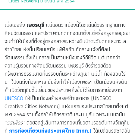
Cities Network) มาตั้งแต่ พ.ศ.2564
เมื่อเอ่ยถึง
เพชรบุรี
แน่นอนว่าเมืองนี้โดดเด่นด้วยรากฐานทาง
ศิลปวัฒนธรรมและประเพณีที่ตกทอดมาตั้งแต่ครั้งกรุงศรีอยุธยา
จนทำให้เมืองที่ตั้งอยู่ตรงกลางระหว่างผืนป่าตะวันตกและทะเล
อ่าวไทยแห่งนี้เปรียบเสมือนพิพิธภัณฑ์กลางแจ้งที่ศิลป
วัฒนธรรมดั้งเดิมกลายเป็นส่วนหนึ่งของวิถีชีวิต แต่มากกว่า
ความรุ่มรวยทางศิลปวัฒนธรรม เพชรบุรี ยังร่ำรวยด้วย
ทรัพยากรธรรมชาติที่บรรจบกันระหว่างภูเขา แม่น้ำ ท้องสวนไร่
นา ไปจนถึงท้องทะเล นั่นจึงทำให้เมืองเพชรฯ เป็นเมืองแห่งต้น
กำเนิดวัตถุดิบชั้นเยี่ยมของประเทศถึงขั้นได้รับการยกย่องจาก
UNESCO
ให้เป็นเมืองสร้างสรรค์ด้านอาหาร (UNESCO
Creative Cities Network) แห่งแรกของประเทศไทยมาตั้งแต่
พ.ศ.2564 รวมทั้งก่อให้เกิดรสชาติและเมนูลับเฉพาะแบบฉบับ
“รสเพ็ดรี”
ต่อยอดสู่เส้นทางการท่องเที่ยวตามรอยต้นทางวัตถุดิบ
ที่
การท่องเที่ยวแห่งประเทศไทย (ททท.)
ได้เปลี่ยนรสชาติอัน