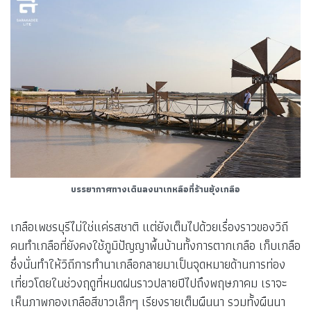
บรรยากาศทางเดินลงนาเกหลือที่ร้านยุ้งเกลือ
เกลือเพชรบุรีไม่ใช่แค่รสชาติ แต่ยังเต็มไปด้วยเรื่องราวของวิถี
คนทำเกลือที่ยังคงใช้ภูมิปัญญาพื้นบ้านทั้งการตากเกลือ เก็บเกลือ
ซึ่งนั่นทำให้วิถีการทำนาเกลือกลายมาเป็นจุดหมายด้านการท่อง
เที่ยวโดยในช่วงฤดูที่หมดฝนราวปลายปีไปถึงพฤษภาคม เราจะ
เห็นภาพกองเกลือสีขาวเล็กๆ เรียงรายเต็มผืนนา รวมทั้งผืนนา