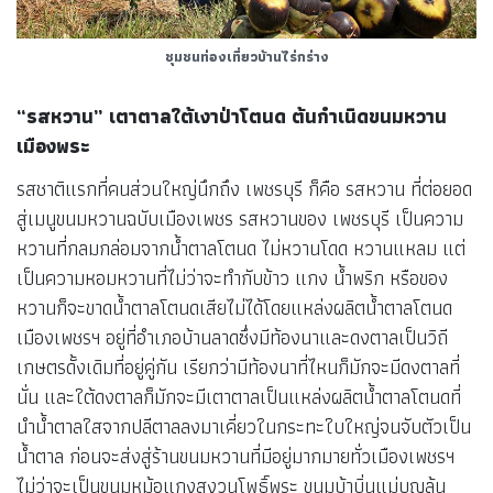
ชุมชนท่องเที่ยวบ้านไร่กร่าง
“รสหวาน” เตาตาลใต้เงาป่าโตนด ต้นกำเนิดขนมหวาน
เมืองพระ
รสชาติแรกที่คนส่วนใหญ่นึกถึง เพชรบุรี ก็คือ รสหวาน ที่ต่อยอด
สู่เมนูขนมหวานฉบับเมืองเพชร รสหวานของ เพชรบุรี เป็นความ
หวานที่กลมกล่อมจากน้ำตาลโตนด ไม่หวานโดด หวานแหลม แต่
เป็นความหอมหวานที่ไม่ว่าจะทำกับข้าว แกง น้ำพริก หรือของ
หวานก็จะขาดน้ำตาลโตนดเสียไม่ได้โดยแหล่งผลิตน้ำตาลโตนด
เมืองเพชรฯ อยู่ที่อำเภอบ้านลาดซึ่งมีท้องนาและดงตาลเป็นวิถี
เกษตรดั้งเดิมที่อยู่คู่กัน เรียกว่ามีท้องนาที่ไหนก็มักจะมีดงตาลที่
นั่น และใต้ดงตาลก็มักจะมีเตาตาลเป็นแหล่งผลิตน้ำตาลโตนดที่
นำน้ำตาลใสจากปลีตาลลงมาเคี่ยวในกระทะใบใหญ่จนจับตัวเป็น
น้ำตาล ก่อนจะส่งสู่ร้านขนมหวานที่มีอยู่มากมายทั่วเมืองเพชรฯ
ไม่ว่าจะเป็นขนมหม้อแกงสงวนโพธิ์พระ ขนมบ้าบิ่นแม่บุญล้น