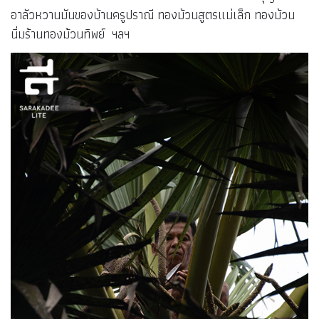
อาลัวหวานมันของบ้านครูปราณี ทองม้วนสูตรแม่เล็ก ทองม้วน
นิ่มร้านทองม้วนทิพย์ ฯลฯ