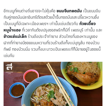
อีกเมนูที่คนต่างถิ่นอาจจะไม่คุ้นคือ
ขนมจีนทอดมัน
เป็นขนมจีน
กินคู่ทอดมันปลาอินทรีตัดรสด้วยน้ำจิ้มทอดมันรสเปรี้ยวหวานซึ่ง
เป็นเมนูที่มีเฉพาะเมืองเพชรฯ เท่านั้นเช่นเดียวกับ
ก๋วยเตี๋ยว
หมูน้ำแดง
ที่เวลากินต้องปรุงซอสพริกก็มีที่ เพชรบุรี เท่านั้น และ
ข้าวแช่แม่เล็ก
ร้านดังประจำท่ายาง ส่วนใครที่มองหาเมนูของ
ฝากที่ท่ายางมีซอยขนมหวานที่รวมร้านดังทั้งแม่บุญล้น ทองม้วน
ทิพย์ ทองม้วนนิ่ม รวมทั้งมะนาวแป้นเพชรแท้ก็มีขายอยู่ในซอยนี้
เช่นกัน