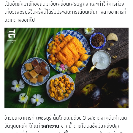
เป็นอัตลักษณ์ท้องถิ่นมาขับเคลื่อนเศรษฐกิจ และทำให้การท่อง
เที่ยวเพชรบุรีในครั้งนี้ได้รับประสบการณ์บนเส้นทางสายอาหารที่
แตกต่างออกไป
ข้าวปลาอาหารที่ เพชรบุรี นั้นโดดเด่นด้วย 3 รสชาติจากต้นกำเนิด
วัตถุดิบหลัก ได้แก่
รสหวาน
จากน้ำตาลโตนดซึ่งมีแหล่งปลูก