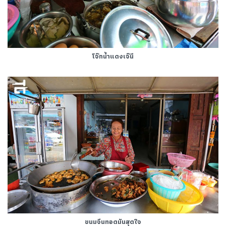
โจ๊กน้ำแดงเจ๊นี
ขนมจีนทอดมันสุดใจ