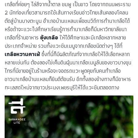
เกลือที่ค่อยๆ ไล่สีจากน้ำตาล ชมพู เป็นขาว โดยจากถนนพระราม
2 นักท่องเที่ยวสามารถใช้เส้นทางเรียบอ่าวไทยเส้นคลองโคลน
ตัดสู่บ้านบางตะบูน อำเภอบ้านแหลมเพื่อชมวิถีการทำนาเกลือได้
หรือถ้าจะแวะไปศึกษาเรียนรู้การทำนาเกลือก็มีมหาวิทยาลัยนา
เกลือที่ร้านอาหาร
ยุ้งเกลือ
ให้ได้ศึกษาและมีเกลือหลากหลาย
ประเภทจำหน่าย รวมทั้งแวะชิมเมนูจากเกลือชนิดต่างๆ ได้ที่
เกลือหวานคาเฟ่
ซึ่งที่นี่ก็มีผลิตภัณฑ์จากเกลือให้ได้เลือกหลาก
หลายเช่นกัน ต้องลองไข่เค็มดินฝุ่นนาเกลือเมนูลับของชาวบางขุน
ไทรที่มีขายอยู่ในร้านหรือจะจอดรถแวะพูดคุยกับคนทำเกลือ
ชาวนาเกลือบ้านแหลมก็ยินดีต้อนรับ อีกทั้งสองข้างทางก็มีอาหาร
ทะเลสดใหม่จากชาวประมงเพชรบุรีให้ได้แวะชิมตลอดทาง