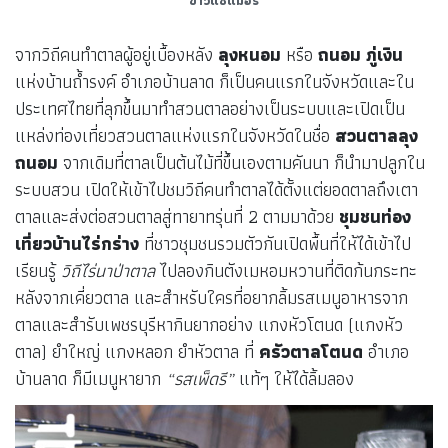
ข้าวแช่แม่อร
จากวิถีคนทำตาลผู้อยู่เบื้องหลัง
ลุงหนอม
หรือ
ถนอม ภู่เงิน
แห่งบ้านถ้ำรงค์ อำเภอบ้านลาด ก็เป็นคนแรกในจังหวัดและใน
ประเทศไทยที่ลุกขึ้นมาทำสวนตาลอย่างเป็นระบบและเปิดเป็น
แหล่งท่องเที่ยวสวนตาลแห่งแรกในจังหวัดในชื่อ
สวนตาลลุง
ถนอม
จากเดิมที่ตาลเป็นต้นไม้ที่ขึ้นเองตามคันนา ก็นำมาปลูกใน
ระบบสวน เปิดให้เข้าไปชมวิถีคนทำตาลได้ตั้งแต่ยอดตาลถึงเตา
ตาลและส่งต่อสวนตาลสู่ทายาทรุ่นที่ 2 ตามมาด้วย
ชุมชนท่อง
เที่ยวบ้านไร่กร่าง
ที่ชาวชุมชนรวมตัวกันเปิดพื้นที่ให้ได้เข้าไป
เรียนรู้
วิถีไร่นาป่าตาล
ไปลองกินตังเมหอมหวานที่ติดก้นกระทะ
หลังจากเคี่ยวตาล และสำหรับใครที่อยากลิ้มรสเมนูอาหารจาก
ตาลและสำรับเพชรบุรีหากินยากอย่าง แกงหัวโตนด (แกงหัว
ตาล) ยำใหญ่ แกงหลอก ยำหัวตาล ที่
ครัวตาลโตนด
อำเภอ
บ้านลาด ก็มีเมนูหายาก
“รสเพ็ดรี”
แท้ๆ ให้ได้ลิ้มลอง