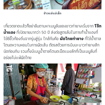
ข้าวแช่แม่เล็ก
เที่ยวตลาดแล้วก็อย่าลืมตามหาเมนูลับของชาวท่ายางเริ่มจาก
โจ๊ก
น้ำแดง
ที่เปิดขายมากว่า 50 ปี ส่งต่อสูตรลับในการทำน้ำแดงที่
ใช้ซีอิ๊วท้องถิ่นจากรุ่นสู่รุ่น ใกล้กันคือ
ผัดไทยท่ายาง
ที่ใช้น้ำตาล
โตนดหวานหอมในการผัดเส้น ตัดรสด้วยการบีบมะนาวท่ายางสัก
นิดก่อนกิน รวมทั้งมีเมนูน้ำตาลโตนดเม็ดแมงลักที่เป็นเมนูลับที่
อร่อยไม่แพ้ผัดไทย