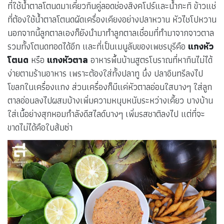
ที่ใช้น้ำตาลโตนดมาเคี่ยวกินคู่ลอดช่องสิงคโปร์และน้ำกะทิ ข้าวแช่
ที่ต้องใช้น้ำตาลโตนดผัดเครื่องเคียงอย่างปลาหวาน หัวไชโปหวาน
นอกจากนี้ลูกตาลเองก็ยังนำมาทำลูกตาลเชื่อมที่ทำมาจากจาวตาล
รวมทั้งโตนดทอดได้อีก และที่เป็นเมนูลับของเพชรบุรีคือ
แกงหัว
โตนด
หรือ
แกงหัวตาล
อาหารพื้นบ้านสูตรโบราณที่หากินไม่ได้
ง่ายตามร้านอาหาร เพราะต้องใส่ทั้งปลาทู นึ่ง ปลาอินทรีลงไป
โขลกในเครื่องแกง ส่วนเครื่องก็มีแค่หัวตาลอ่อนใสบางๆ ใส่ลูก
ตาลอ่อนลงไปผสมบ้างเพิ่มความหนุบหนับระหว่างเคี้ยว บางบ้าน
ใส่เนื้อย่างสุกหอมกำลังดีสไลด์บางๆ เพิ่มรสชาติลงไป แต่ที่จะ
ขาดไม่ได้คือใบส้มซ่า