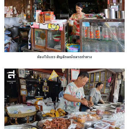
ห้องไม้แถว สัญลักษณ์ตลาดท่ายาง