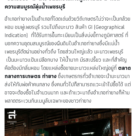
ความสมบูรณ์ลุ่มน้ำเพชรบุรี
อำเภอท่ายางเป็นอำเภอที่โดดเด่นด้วยวิถีเกษตรไม่ว่าจะเป็นกล้วย
หอม ชมพู่เพชรบุรี รวมไปถึงมะนาว สินค้า GI (Geographical
Indication) ที่ได้รับการขึ้นทะเบียนเป็นสิ่งบ่งชี้ทางภูมิศาสตร์ ที่
บอกความอุดมสมบูรณ์ของผืนดินในอำเภอท่ายางซึ่งมีแม่น้ำ
เพชรบุรีตัดผ่านอย่างทั่วถึง โดยส่วนใหญ่แล้ว มะนาวเพชรบุรี
เป็นมะนาวแป้นเปลือกบาง ให้น้ำมาก มีรสเปรี้ยว และที่สำคัญ
คือต้องมีกลิ่นหอม โดยแหล่งซื้อขายมะนาวแหล่งใหญ่อยู่ที่
ตลาด
กลางการเกษตร ท่ายาง
ซึ่งเกษตรกรทั่วอำเภอจะนำมะนาวมา
ส่งให้กับพ่อค้าคนกลาง ซึ่งคนทั่วไปก็สามารถแวะเข้าไปซื้อได้ แต่
อาจจะต้องซื้อในจำนวนมาก และถ้าแวะมาถึงอำเภอท่ายางก็ห้าม
พลาดตระเวนกินเมนูลับเฉพาะของชาวท่ายาง