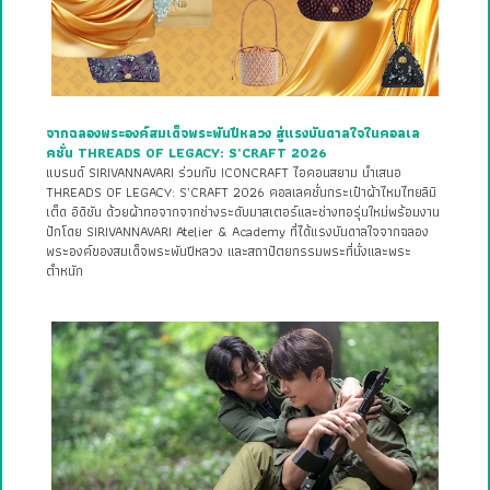
จากฉลองพระองค์สมเด็จพระพันปีหลวง สู่แรงบันดาลใจในคอลเล
คชั่น THREADS OF LEGACY: S’CRAFT 2026
แบรนด์ SIRIVANNAVARI ร่วมกับ ICONCRAFT ไอคอนสยาม นำเสนอ
THREADS OF LEGACY: S’CRAFT 2026 คอลเลคชั่นกระเป๋าผ้าไหมไทยลิมิ
เต็ด อิดิชัน ด้วยผ้าทอจากจากช่างระดับมาสเตอร์และช่างทอรุ่นใหม่พร้อมงาน
ปักโดย SIRIVANNAVARI Atelier & Academy ที่ได้แรงบันดาลใจจากฉลอง
พระองค์ของสมเด็จพระพันปีหลวง และสถาปัตยกรรมพระที่นั่งและพระ
ตำหนัก