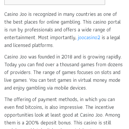
Casino Joo is recognized in many countries as one of
the best places for online gambling. This casino portal
is run by professionals and offers a wide range of
entertainment. Most importantly,
joocasino2
is a legal
and licensed platforms.
Casino Joo was founded in 2018 and is growing rapidly.
Today you can find over a thousand games from dozens
of providers. The range of games focuses on slots and
live games. You can test games in virtual money mode
and enjoy gambling via mobile devices.
The offering of payment methods, in which you can
even find bitcoins, is also impressive. The incentive
opportunities look at least good at Casino Joo. Among
them is a 200% deposit bonus. This casino is still