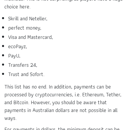
choice here.
Skrill and Neteller,
perfect money,
Visa and Mastercard,
ecoPayz,
PayU,
Transfers 24,
Trust and Sofort.
This list has no end. In addition, payments can be
processed by cryptocurrencies, i.e. Ethereum, Tether,
and Bitcoin. However, you should be aware that
payments in Australian dollars are not possible in all
ways.
For payments in dollars, the minimum deposit can be