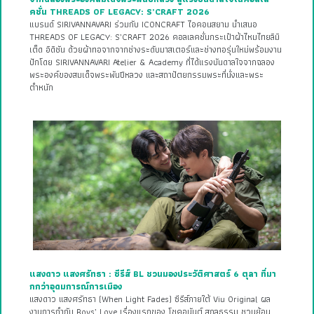
คชั่น THREADS OF LEGACY: S’CRAFT 2026
แบรนด์ SIRIVANNAVARI ร่วมกับ ICONCRAFT ไอคอนสยาม นำเสนอ
THREADS OF LEGACY: S’CRAFT 2026 คอลเลคชั่นกระเป๋าผ้าไหมไทยลิมิ
เต็ด อิดิชัน ด้วยผ้าทอจากจากช่างระดับมาสเตอร์และช่างทอรุ่นใหม่พร้อมงาน
ปักโดย SIRIVANNAVARI Atelier & Academy ที่ได้แรงบันดาลใจจากฉลอง
พระองค์ของสมเด็จพระพันปีหลวง และสถาปัตยกรรมพระที่นั่งและพระ
ตำหนัก
แสงดาว แสงศรัทธา : ซีรีส์ BL ชวนมองประวัติศาสตร์ 6 ตุลา ที่มา
กกว่าอุดมการณ์การเมือง
แสงดาว แสงศรัทธา (When Light Fades) ซีรีส์ภายใต้ Viu Original ผล
งานการกำกับ Boys’ Love เรื่องแรกของ โชคอนันต์ สกุลธรรม ชวนย้อน