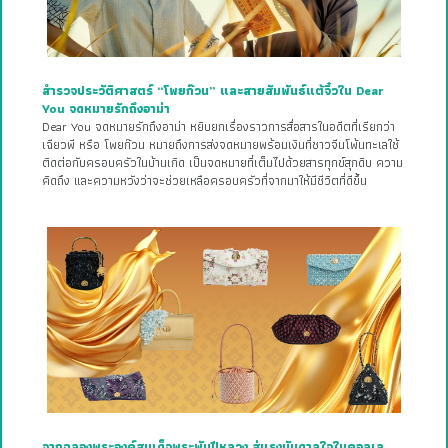
สำรวจประวัติศาสตร์ “โพยก๊วน” และสายสัมพันธ์แต้จิ๋วใน Dear
You จดหมายรักถึงอาม่า
Dear You จดหมายรักถึงอาม่า หยิบยกเรื่องราวการสื่อสารในอดีตที่เรียกว่า
เฉียวพี หรือ โพยก๊วน หมายถึงการส่งจดหมายพร้อมเงินที่ชาวจีนโพ้นทะเลใช้
ติดต่อกับครอบครัวในบ้านเกิด เป็นจดหมายที่เต็มไปด้วยสารทุกข์สุกดิบ ความ
คิดถึง และความหวังว่าจะช่วยเหลือครอบครัวที่จากมาให้มีชีวิตที่ดีขึ้น
จากฉลองพระองค์สมเด็จพระพันปีหลวง สู่แรงบันดาลใจในคอลเล