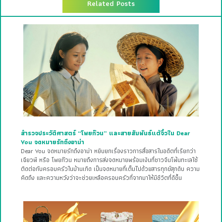
Related Posts
สำรวจประวัติศาสตร์ “โพยก๊วน” และสายสัมพันธ์แต้จิ๋วใน Dear
You จดหมายรักถึงอาม่า
Dear You จดหมายรักถึงอาม่า หยิบยกเรื่องราวการสื่อสารในอดีตที่เรียกว่า
เฉียวพี หรือ โพยก๊วน หมายถึงการส่งจดหมายพร้อมเงินที่ชาวจีนโพ้นทะเลใช้
ติดต่อกับครอบครัวในบ้านเกิด เป็นจดหมายที่เต็มไปด้วยสารทุกข์สุกดิบ ความ
คิดถึง และความหวังว่าจะช่วยเหลือครอบครัวที่จากมาให้มีชีวิตที่ดีขึ้น