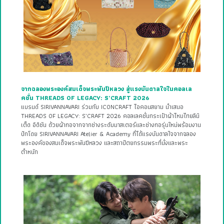
จากฉลองพระองค์สมเด็จพระพันปีหลวง สู่แรงบันดาลใจในคอลเล
คชั่น THREADS OF LEGACY: S’CRAFT 2026
แบรนด์ SIRIVANNAVARI ร่วมกับ ICONCRAFT ไอคอนสยาม นำเสนอ
THREADS OF LEGACY: S’CRAFT 2026 คอลเลคชั่นกระเป๋าผ้าไหมไทยลิมิ
เต็ด อิดิชัน ด้วยผ้าทอจากจากช่างระดับมาสเตอร์และช่างทอรุ่นใหม่พร้อมงาน
ปักโดย SIRIVANNAVARI Atelier & Academy ที่ได้แรงบันดาลใจจากฉลอง
พระองค์ของสมเด็จพระพันปีหลวง และสถาปัตยกรรมพระที่นั่งและพระ
ตำหนัก