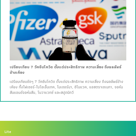
เปรียบเทียบ 7 วัคซีนโควิด ตั้งแต่ประสิทธิภาพ ความเสี่ยง ถึงผลลัพธ์
ข้างเคียง
เปรียบเทียบชัดๆ 7 วัคซีนโควิด ตั้งแต่ประสิทธิภาพ ความเสี่ยง ถึงผลลัพธ์ข้าง
เคียง ทั้งไฟเซอร์-ไบโอเอ็นเทค, โมเดอร์นา, ซิโนแวค, แอสตราเซเนกา, จอห์น
สันแอนด์จอห์นสัน, โนวาแวกซ์ และสปุตนิกวี
Lite