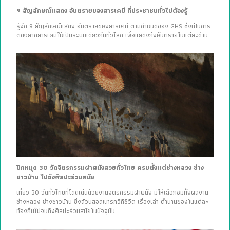
9 สัญลักษณ์แสดง อันตรายของสารเคมี ที่ประชาชนทั่วไปต้องรู้
รู้จัก 9 สัญลักษณ์แสดง อันตรายของสารเคมี ตามกำหนดของ GHS ซึ่งเป็นการ
ติดฉลากสารเคมีให้เป็นระบบเดียวกันทั่วโลก เพื่อแสดงถึงอันตรายในแต่ละด้าน
ปักหมุด 30 วัดจิตรกรรมฝาผนังสวยทั่วไทย ครบตั้งแต่ช่างหลวง ช่าง
ชาวบ้าน ไปถึงศิลปะร่วมสมัย
เที่ยว 30 วัดทั่วไทยที่โดดเด่นด้วยงานจิตรกรรมฝาผนัง มีให้เลือกชมทั้งผลงาน
ช่างหลวง ช่างชาวบ้าน ซึ่งล้วนสอดแทรกวิถีชีวิต เรื่องเล่า ตำนานของในแต่ละ
ท้องถิ่นไปจนถึงศิลปะร่วมสมัยในปัจจุบัน