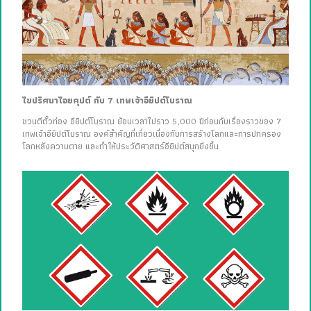
ไขปริศนาไอยคุปต์ กับ 7 เทพเจ้าอียิปต์โบราณ
ชวนตีตั๋วท่อง อียิปต์โบราณ ย้อนเวลาไปราว 5,000 ปีก่อนกับเรื่องราวของ 7
เทพเจ้าอียิปต์โบราณ องค์สำคัญที่เกี่ยวเนื่องกับการสร้างโลกและการปกครอง
โลกหลังความตาย และทำให้ประวัติศาสตร์อียิปต์สนุกยิ่งขึ้น