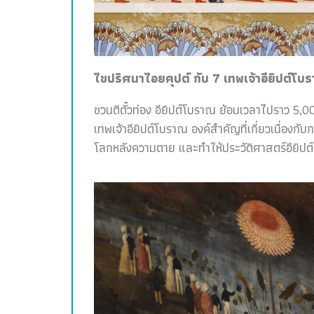
ไขปริศนาไอยคุปต์ กับ 7 เทพเจ้าอียิปต์โบ
ชวนตีตั๋วท่อง อียิปต์โบราณ ย้อนเวลาไปราว 5,00
เทพเจ้าอียิปต์โบราณ องค์สำคัญที่เกี่ยวเนื่อง
โลกหลังความตาย และทำให้ประวัติศาสตร์อียิปต์สน