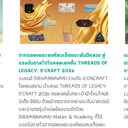
ย
จากฉลองพระองค์สมเด็จพระพันปีหลวง สู่
แ
ง
แรงบันดาลใจในคอลเลคชั่น THREADS OF
ป
LEGACY: S’CRAFT 2026
ก
ว
แบรนด์ SIRIVANNAVARI ร่วมกับ ICONCRAFT
แ
วน
ไอคอนสยาม นำเสนอ THREADS OF LEGACY:
ภ
S’CRAFT 2026 คอลเลคชั่นกระเป๋าผ้าไหมไทยลิ
L
มิเต็ด อิดิชัน ด้วยผ้าทอจากจากช่างระดับมาสเตอร์
ย้
ง
และช่างทอรุ่นใหม่พร้อมงานปักโดย
เห
SIRIVANNAVARI Atelier & Academy ที่ได้
นั
แรงบันดาลใจจากฉลองพระองค์ของสมเด็จพระ