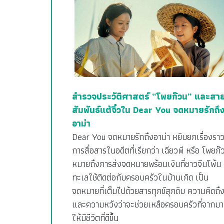
สำรวจประวัติศาสตร์ “โพยก๊วน” และสา
สัมพันธ์แต้จิ๋วใน Dear You จดหมายรักถึ
อาม่า
Dear You จดหมายรักถึงอาม่า หยิบยกเรื่องรา
การสื่อสารในอดีตที่เรียกว่า เฉียวพี หรือ โพยก๊
หมายถึงการส่งจดหมายพร้อมเงินที่ชาวจีนโพ้น
ทะเลใช้ติดต่อกับครอบครัวในบ้านเกิด เป็น
จดหมายที่เต็มไปด้วยสารทุกข์สุกดิบ ความคิดถึ
และความหวังว่าจะช่วยเหลือครอบครัวที่จากมา
ให้มีชีวิตที่ดีขึ้น