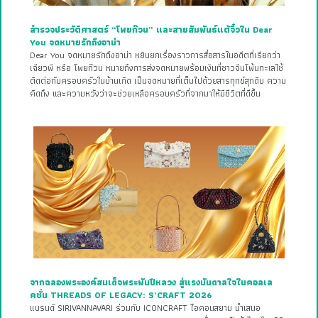
สำรวจประวัติศาสตร์ “โพยก๊วน” และสายสัมพันธ์แต้จิ๋วใน Dear
You จดหมายรักถึงอาม่า
Dear You จดหมายรักถึงอาม่า หยิบยกเรื่องราวการสื่อสารในอดีตที่เรียกว่า
เฉียวพี หรือ โพยก๊วน หมายถึงการส่งจดหมายพร้อมเงินที่ชาวจีนโพ้นทะเลใช้
ติดต่อกับครอบครัวในบ้านเกิด เป็นจดหมายที่เต็มไปด้วยสารทุกข์สุกดิบ ความ
คิดถึง และความหวังว่าจะช่วยเหลือครอบครัวที่จากมาให้มีชีวิตที่ดีขึ้น
จากฉลองพระองค์สมเด็จพระพันปีหลวง สู่แรงบันดาลใจในคอลเล
คชั่น THREADS OF LEGACY: S’CRAFT 2026
แบรนด์ SIRIVANNAVARI ร่วมกับ ICONCRAFT ไอคอนสยาม นำเสนอ