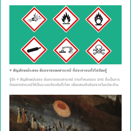
9 สัญลักษณ์แสดง อันตรายของสารเคมี ที่ประชาชนทั่วไปต้องรู้
รู้จัก 9 สัญลักษณ์แสดง อันตรายของสารเคมี ตามกำหนดของ GHS ซึ่งเป็นการ
ติดฉลากสารเคมีให้เป็นระบบเดียวกันทั่วโลก เพื่อแสดงถึงอันตรายในแต่ละด้าน