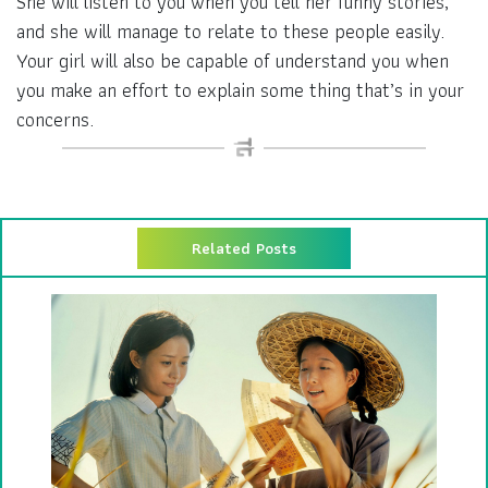
She will listen to you when you tell her funny stories,
and she will manage to relate to these people easily.
Your girl will also be capable of understand you when
you make an effort to explain some thing that’s in your
concerns.
Related Posts