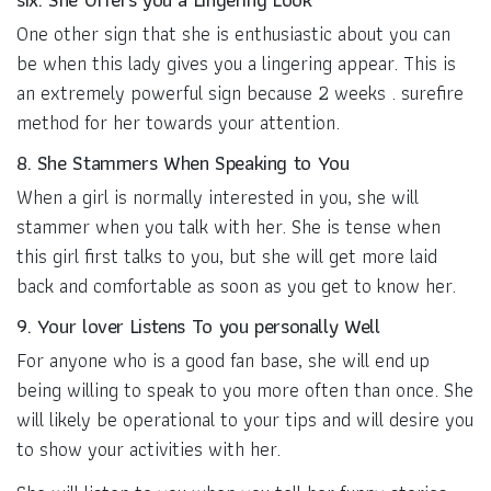
One other sign that she is enthusiastic about you can
be when this lady gives you a lingering appear. This is
an extremely powerful sign because 2 weeks . surefire
method for her towards your attention.
8. She Stammers When Speaking to You
When a girl is normally interested in you, she will
stammer when you talk with her. She is tense when
this girl first talks to you, but she will get more laid
back and comfortable as soon as you get to know her.
9. Your lover Listens To you personally Well
For anyone who is a good fan base, she will end up
being willing to speak to you more often than once. She
will likely be operational to your tips and will desire you
to show your activities with her.