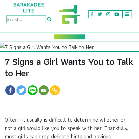
7 Signs a Girl Wants You to Talk
to Her
Often , it usually is difficult to determine whether or
not a girl would like you to speak with her. Thankfully,
most girls can drop delicate hints and obvious