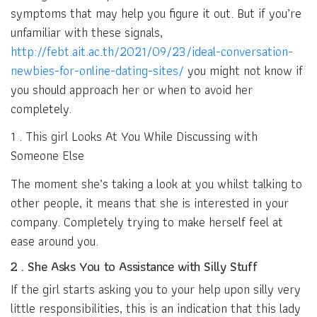
symptoms that may help you figure it out. But if you’re
unfamiliar with these signals,
http://febt.ait.ac.th/2021/09/23/ideal-conversation-
newbies-for-online-dating-sites/
you might not know if
you should approach her or when to avoid her
completely.
1 . This girl Looks At You While Discussing with
Someone Else
The moment she’s taking a look at you whilst talking to
other people, it means that she is interested in your
company. Completely trying to make herself feel at
ease around you.
2 . She Asks You to Assistance with Silly Stuff
If the girl starts asking you to your help upon silly very
little responsibilities, this is an indication that this lady