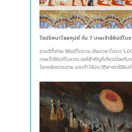
ไขปริศนาไอยคุปต์ กับ 7 เทพเจ้าอียิปต์โบ
ชวนตีตั๋วท่อง อียิปต์โบราณ ย้อนเวลาไปราว 5,00
เทพเจ้าอียิปต์โบราณ องค์สำคัญที่เกี่ยวเนื่อง
โลกหลังความตาย และทำให้ประวัติศาสตร์อียิปต์สน