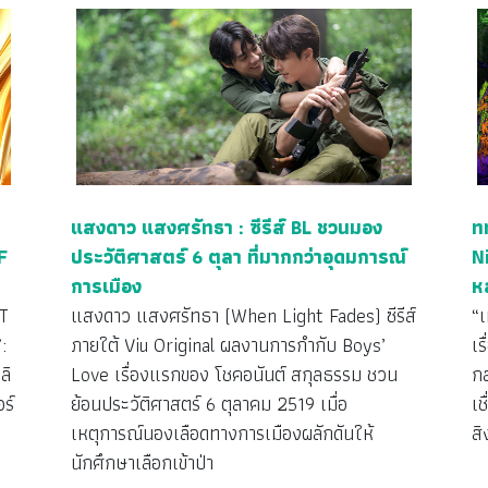
แสงดาว แสงศรัทธา : ซีรีส์ BL ชวนมอง
ท
F
ประวัติศาสตร์ 6 ตุลา ที่มากกว่าอุดมการณ์
N
การเมือง
ห
T
แสงดาว แสงศรัทธา (When Light Fades) ซีรีส์
“
:
ภายใต้ Viu Original ผลงานการกำกับ Boys’
เร
ลิ
Love เรื่องแรกของ โชคอนันต์ สกุลธรรม ชวน
กล
ร์
ย้อนประวัติศาสตร์ 6 ตุลาคม 2519 เมื่อ
เ
เหตุการณ์นองเลือดทางการเมืองผลักดันให้
ส
นักศึกษาเลือกเข้าป่า