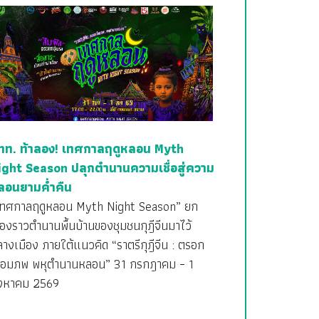
ทท. ท้าลอง! เทศกาลฤดูหลอน Myth
ight Season ปลุกตำนานความเชื่อสู่ความ
ลอนยามค่ำคืน
เทศกาลฤดูหลอน Myth Night Season” ยก
ื่องราวตำนานพื้นบ้านของชุมชนกุฎีจีนมาไว้
างเมือง ภายใต้แนวคิด “ราตรีกุฎีจีน : ตรอก
ชื่อมภพ พหุตำนานหลอน” 31 กรกฎาคม – 1
ิงหาคม 2569