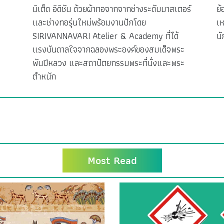
มิเต็ด อิดิชัน ด้วยผ้าทอจากจากช่างระดับมาสเตอร์
ย้
ง
และช่างทอรุ่นใหม่พร้อมงานปักโดย
เห
SIRIVANNAVARI Atelier & Academy ที่ได้
นั
แรงบันดาลใจจากฉลองพระองค์ของสมเด็จพระ
พันปีหลวง และสถาปัตยกรรมพระที่นั่งและพระ
ตำหนัก
Most Read