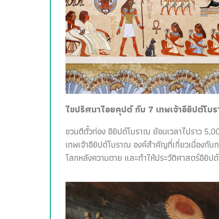
ไขปริศนาไอยคุปต์ กับ 7 เทพเจ้าอียิปต์โบ
ชวนตีตั๋วท่อง อียิปต์โบราณ ย้อนเวลาไปราว 5,00
เทพเจ้าอียิปต์โบราณ องค์สำคัญที่เกี่ยวเนื่อง
โลกหลังความตาย และทำให้ประวัติศาสตร์อียิปต์สน