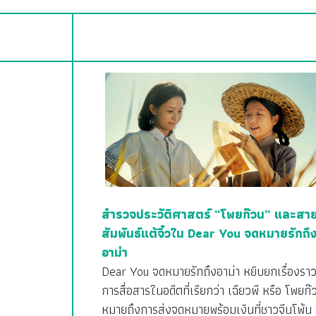
สำรวจประวัติศาสตร์ “โพยก๊วน” และสา
สัมพันธ์แต้จิ๋วใน Dear You จดหมายรักถึ
อาม่า
Dear You จดหมายรักถึงอาม่า หยิบยกเรื่องรา
การสื่อสารในอดีตที่เรียกว่า เฉียวพี หรือ โพยก๊
หมายถึงการส่งจดหมายพร้อมเงินที่ชาวจีนโพ้น