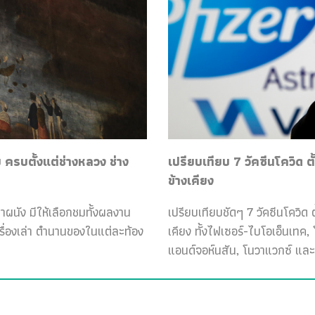
ครบตั้งแต่ช่างหลวง ช่าง
เปรียบเทียบ 7 วัคซีนโควิด ต
ข้างเคียง
ฝาผนัง มีให้เลือกชมทั้งผลงาน
เปรียบเทียบชัดๆ 7 วัคซีนโควิด ต
เรื่องเล่า ตำนานของในแต่ละท้อง
เคียง ทั้งไฟเซอร์-ไบโอเอ็นเทค
แอนด์จอห์นสัน, โนวาแวกซ์ และ