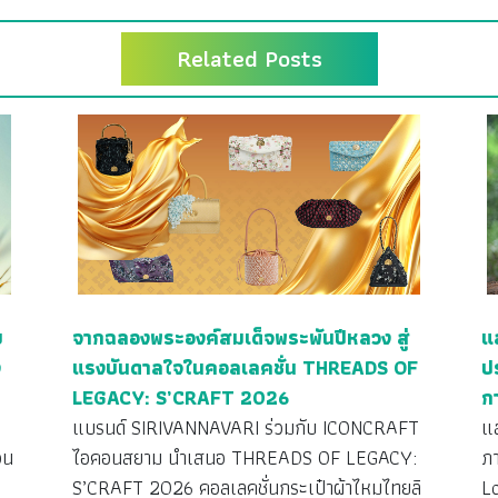
Related Posts
ย
จากฉลองพระองค์สมเด็จพระพันปีหลวง สู่
แ
ง
แรงบันดาลใจในคอลเลคชั่น THREADS OF
ป
LEGACY: S’CRAFT 2026
ก
ว
แบรนด์ SIRIVANNAVARI ร่วมกับ ICONCRAFT
แ
วน
ไอคอนสยาม นำเสนอ THREADS OF LEGACY:
ภ
S’CRAFT 2026 คอลเลคชั่นกระเป๋าผ้าไหมไทยลิ
L