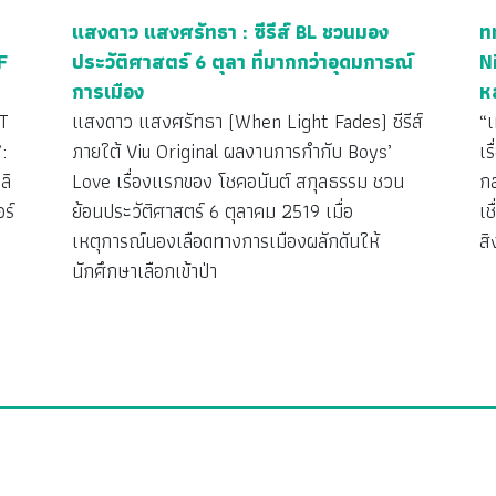
แสงดาว แสงศรัทธา : ซีรีส์ BL ชวนมอง
ท
F
ประวัติศาสตร์ 6 ตุลา ที่มากกว่าอุดมการณ์
N
การเมือง
ห
T
แสงดาว แสงศรัทธา (When Light Fades) ซีรีส์
“
:
ภายใต้ Viu Original ผลงานการกำกับ Boys’
เร
ลิ
Love เรื่องแรกของ โชคอนันต์ สกุลธรรม ชวน
กล
ร์
ย้อนประวัติศาสตร์ 6 ตุลาคม 2519 เมื่อ
เ
เหตุการณ์นองเลือดทางการเมืองผลักดันให้
ส
นักศึกษาเลือกเข้าป่า