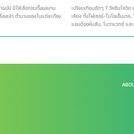
ฝาผนัง มีให้เลือกชมทั้งผลงาน
เปรียบเทียบชัดๆ 7 วัคซีนโควิด ต
เรื่องเล่า ตำนานของในแต่ละท้อง
เคียง ทั้งไฟเซอร์-ไบโอเอ็นเทค
แอนด์จอห์นสัน, โนวาแวกซ์ และ
ABO