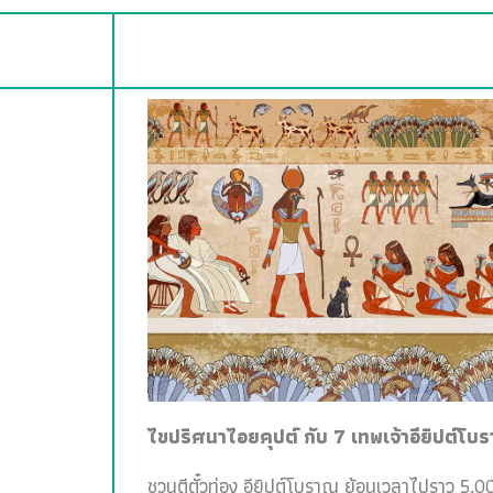
ไขปริศนาไอยคุปต์ กับ 7 เทพเจ้าอียิปต์โบ
ชวนตีตั๋วท่อง อียิปต์โบราณ ย้อนเวลาไปราว 5,00