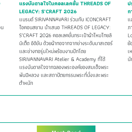
ง
แรงบันดาลใจในคอลเลคชั่น THREADS OF
ป
LEGACY: S’CRAFT 2026
ก
ว
แบรนด์ SIRIVANNAVARI ร่วมกับ ICONCRAFT
แ
วน
ไอคอนสยาม นำเสนอ THREADS OF LEGACY:
ภ
S’CRAFT 2026 คอลเลคชั่นกระเป๋าผ้าไหมไทยลิ
L
มิเต็ด อิดิชัน ด้วยผ้าทอจากจากช่างระดับมาสเตอร์
ย้
ง
และช่างทอรุ่นใหม่พร้อมงานปักโดย
เห
SIRIVANNAVARI Atelier & Academy ที่ได้
นั
แรงบันดาลใจจากฉลองพระองค์ของสมเด็จพระ
พันปีหลวง และสถาปัตยกรรมพระที่นั่งและพระ
ตำหนัก