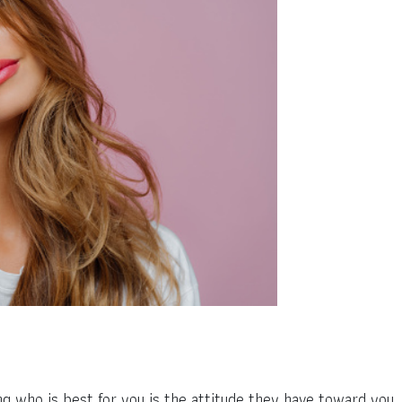
g who is best for you is the attitude they have toward you. T