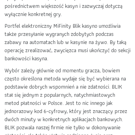
pośrednictwem większość kasyn i zazwyczaj dotyczą
wyłącznie konkretnej gry.
Portfel elektroniczny MiFinity Blik kasyno umożliwia
także przesyłanie wygranych zdobytych podczas
zabawy na automatach lub w kasynie na żywo. By taką
operację zrealizować, zwycięzca musi ukończyć do sekcji
bankowości kasyna.
Wybór zależy głównie od momentu gracza, bowiem
często określona metoda wydaje się być wybierana na
podstawie dobrych wspomnień a nie zdatności. BLIK
stał się jednym z popularnych, natychmiastowych
metod płatności w Polsce. Jest to nic innego jak
jednorazowy kod 6-cyfrowy, który jest znaczący przez
dwóch minuty w konkretnych aplikacjach bankowych.
BLIK pozwala naszej firmie nie tylko w dokonywanie