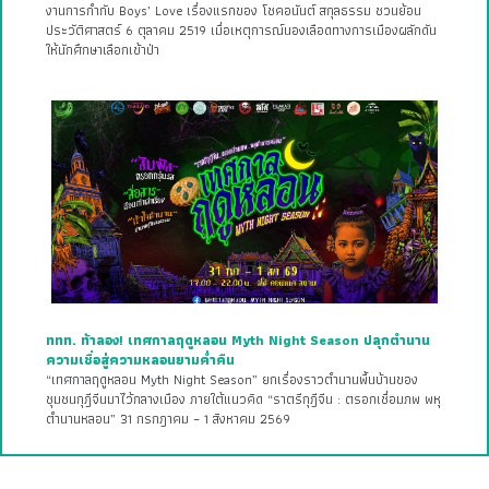
งานการกำกับ Boys’ Love เรื่องแรกของ โชคอนันต์ สกุลธรรม ชวนย้อน
ประวัติศาสตร์ 6 ตุลาคม 2519 เมื่อเหตุการณ์นองเลือดทางการเมืองผลักดัน
ให้นักศึกษาเลือกเข้าป่า
ททท. ท้าลอง! เทศกาลฤดูหลอน Myth Night Season ปลุกตำนาน
ความเชื่อสู่ความหลอนยามค่ำคืน
“เทศกาลฤดูหลอน Myth Night Season” ยกเรื่องราวตำนานพื้นบ้านของ
ชุมชนกุฎีจีนมาไว้กลางเมือง ภายใต้แนวคิด “ราตรีกุฎีจีน : ตรอกเชื่อมภพ พหุ
ตำนานหลอน” 31 กรกฎาคม – 1 สิงหาคม 2569