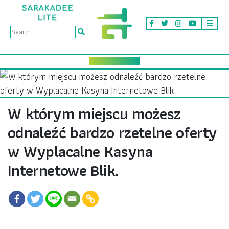
W którym miejscu możesz
odnaleźć bardzo rzetelne oferty
w Wyplacalne Kasyna
Internetowe Blik.