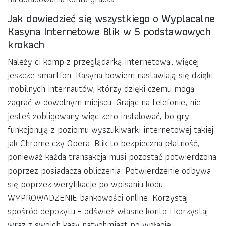
Jak dowiedzieć się wszystkiego o Wyplacalne
Kasyna Internetowe Blik w 5 podstawowych
krokach
Należy ci komp z przeglądarką internetową, więcej
jeszcze smartfon. Kasyna bowiem nastawiają się dzięki
mobilnych internautów, którzy dzięki czemu mogą
zagrać w dowolnym miejscu. Grając na telefonie, nie
jesteś zobligowany więc zero instalować, bo gry
funkcjonują z poziomu wyszukiwarki internetowej takiej
jak Chrome czy Opera. Blik to bezpieczna płatność,
ponieważ każda transakcja musi pozostać potwierdzona
poprzez posiadacza obliczenia. Potwierdzenie odbywa
się poprzez weryfikacje po wpisaniu kodu
WYPROWADZENIE bankowości online. Korzystaj
spośród depozytu – odśwież własne konto i korzystaj
wraz z swoich kasy natychmiast po wpłacie.