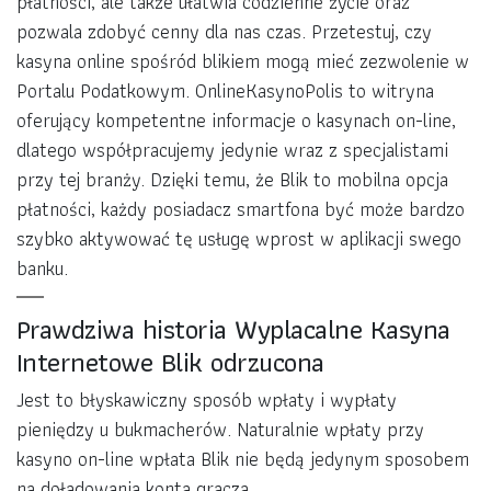
płatności, ale także ułatwia codzienne życie oraz
pozwala zdobyć cenny dla nas czas. Przetestuj, czy
kasyna online spośród blikiem mogą mieć zezwolenie w
Portalu Podatkowym. OnlineKasynoPolis to witryna
oferujący kompetentne informacje o kasynach on-line,
dlatego współpracujemy jedynie wraz z specjalistami
przy tej branży. Dzięki temu, że Blik to mobilna opcja
płatności, każdy posiadacz smartfona być może bardzo
szybko aktywować tę usługę wprost w aplikacji swego
banku.
Prawdziwa historia Wyplacalne Kasyna
Internetowe Blik odrzucona
Jest to błyskawiczny sposób wpłaty i wypłaty
pieniędzy u bukmacherów. Naturalnie wpłaty przy
kasyno on-line wpłata Blik nie będą jedynym sposobem
na doładowania konta gracza.