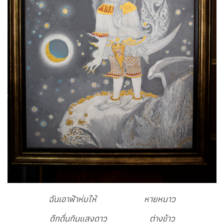
ฉันเอาฟ้าห่มให้ หายหนาว
ดึกดื่นกินแสงดาว ต่างข้าว