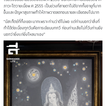
ภาวะไตวายเมื่อพ.ศ.2555 เป็นช่วงที่สายตาไม่ดีจากทั้งอายุที่มาก
ขึ้นและปัญหาสุขภาพทำให้ภาพวาดลดทอนรายละเอียดลงไปมาก
“มีสเก็ตช์ที่ทิ้งเยอะมากเพราะท่านว่าดีไม่พอ แต่ท่านบอกว่าสิ่งที่
ทำได้ต่อเนื่องทุกวันคือการเขียนบทกวี ก่อนท่านเสียไม่กี่วันท่านยัง
บอกว่ายิ่งแก่ยิ่งไหลมาเอง”