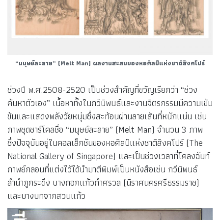
“มนุษย์ละลาย” (Melt Man) ผลงานสะสมของหอศิลป์แห่งชาติสิงคโปร์
ช่วงปี พ.ศ.2508-2520 เป็นช่วงสำคัญที่ขวัญเรียกว่า “ช่วง
ค้นหาตัวเอง” เนื้อหาทั้งในกวีนิพนธ์และงานจิตรกรรมมีความเข้ม
ข้นและแสดงพลังวัยหนุ่มซึ่งสะท้อนผ่านลายเส้นที่หนักแน่น เช่น
ภาพชุดชาร์โคลชื่อ “มนุษย์ละลาย” (Melt Man) จำนวน 3 ภาพ
ซึ่งปัจจุบันอยู่ในคอลเล็กชันของหอศิลป์แห่งชาติสิงคโปร์ (The
National Gallery of Singapore) และเป็นช่วงเวลาที่โคลงฉันท์
กาพย์กลอนที่แต่งไว้ได้นำมาตีพิมพ์เป็นหนังสือเช่น กวีนิพนธ์
ลำนำภูกระดึง บางกอกแก้วกำศรวล (นิราศนครศรีธรรมราช)
และบางบทจากสวนแก้ว