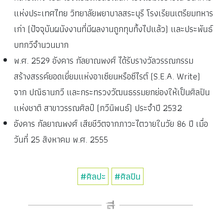
แห่งประเทศไทย วิทยาลัยพยาบาลสระบุรี โรงเรียนเตรียมทหาร
เก่า (ปัจจุบันผนังงานที่มีผลงานถูกทุบทิ้งไปแล้ว) และประพันธ์
บทกวีจำนวนมาก
พ.ศ. 2529 อังคาร กัลยาณพงศ์ ได้รับรางวัลวรรณกรรม
สร้างสรรค์ยอดเยี่ยมแห่งอาเซียนหรือซีไรต์ (S.E.A. Write)
จาก ปณิธานกวี และกระทรวงวัฒนธรรมยกย่องให้เป็นศิลปิน
แห่งชาติ สาขาวรรณศิลป์ (กวีนิพนธ์) ประจำปี 2532
อังคาร กัลยาณพงศ์ เสียชีวิตจากภาวะไตวายในวัย 86 ปี เมื่อ
วันที่ 25 สิงหาคม พ.ศ. 2555
#ศิลปะ
#ศิลปิน