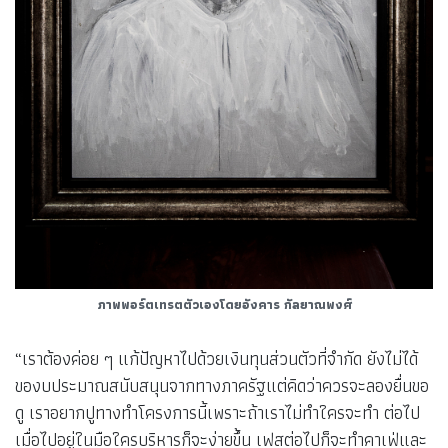
ภาพพอร์ตเทรตตัวเองโดยอังคาร กัลยาณพงศ์
“เราต้องค่อย ๆ แก้ปัญหาไปด้วยเงินทุนส่วนตัวที่จำกัด ยังไม่ได้
ของบประมาณสนับสนุนจากทางภาครัฐแต่คิดว่าควรจะลองยื่นขอ
ดู เราอยากปูทางทำโครงการนี้เพราะถ้าเราไม่ทำใครจะทำ ต่อไป
เมื่อไปอยู่ในมือใครบริหารก็จะง่ายขึ้น เฟสต่อไปก็จะทำคาเฟ่และ