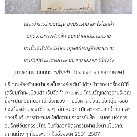
เสียเจ้าราวร้าวมณีรุ้ง
มุ่งปรารถนาอะไรในหล้า
มิหวังกระทั่งฟากฟ้า
ซบหน้าติดดินกินทราย
จะเจ็บจำไปถึงปรโลก
ฤๅรอยโศกรู้ร้างจางหาย
จะเกิดกี่ฟ้ามาตรมตาย
อย่าหมายว่าจะให้หัวใจ
(บางส่วนจากบทกวี
“เสียเจ้า”
โดย อังคาร กัลยาณพงศ์)
บริเวณห้องด้านหน้าของชั้นล่างยังเต็มไปด้วยข้าวของเครื่องใช้ที่
เตรียมทำทะเบียนสำหรับจัดทำ Archive โดยขวัญกล่าวว่าบริเวณ
นี้จะเป็นส่วนที่บอกเล่าชีวิตของ ท่านอังคาร ตั้งแต่วัยหนุ่มที่ชอบ
ท่องไพรผ่านของใช้ต่าง ๆ เช่น หมวก เป้และกระบอกน้ำดื่ม และ
ช่วงเริ่มต้นการทำงานสมัยติดตาม อาจารย์เฟื้อ บรมครูแห่งการ
อนุรักษ์จิตรกรรมไทย ไปคัดลอกจิตรกรรมฝาผนังตามโบราณ
สถานต่าง ๆ ทั่วประเทศในช่วงพ.ศ.2501-2507