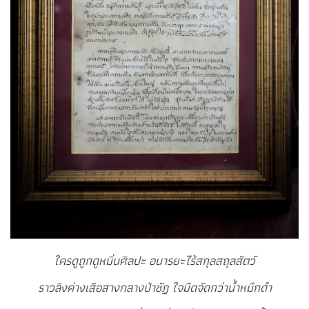
ใครดูถูกดูหมิ่นศิลปะ
อนารยะไร้สกุลสถุลสัตว์
ราวลิงค่างเสือสางกลางป่าชัฏ ใจมืดจัดกว่าน้ำหมึกดำ