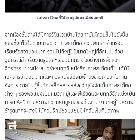
แท่งชาร์โคลที่ใช้วาดรูปและเขียนบทกวี
จากห้องชั้นล่างได้มีการรีโนเวตบ้านโดยทำบันไดวนขึ้นไปยังชั้น
สองซึ่งเต็มไปด้วยภาพวาด ภาพสเก็ตช์ กวีนิพนธ์ที่เข้ากรอบ
เรียบร้อยจำนวนมาก รวมไปถึงตู้ไม้ขนาดใหญ่ที่อัดแน่นด้วย
อุปกรณ์สำหรับวาดรูปและเขียนบทกวี ตัวอย่างการคัดลอก
จิตรกรรมฝาผนัง สมุดร่างบทกวี หนังสือ ภาพสเก็ตช์ที่ไม่ได้ใช้
เอกสารจำนวนมากและกองหนังสือพิมพ์ที่ลงข่าวเกี่ยวกับท่าน
อังคาร ภายในตู้ลิ้นชักเหล็กหลายหลังขวัญยังจัดเก็บภาพสเก็ตช์
ต่าง ๆ ของพ่อแบ่งเป็นหมวดหมู่และพีเรียดและบทกวีจัดแบ่งเป็น
เกรด A-D ตามสภาพความสมบูรณ์ของชิ้นงาน งานที่อยู่ในสภาพ
ชำรุดมากจะส่งให้นักอนุรักษ์ซ่อมแซมให้กลับฟื้นคืนสภาพ