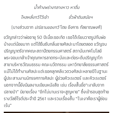
น้ำค้างพร่างกลางหาว หาดื่ม
ไหลหลั่งกวีไว้เช้า ชั่วฟ้าดินสมัยฯ
(บางส่วนจาก
ปณิธานของกวี
โดย อังคาร กัลยาณพงศ์)
ขวัญกล่าวว่าพ่ออายุ 50 ปีเมื่อเธอเกิด เธอได้เรียนวาดรูปกับพ่อ
บ้างแต่น้อยมาก แต่ได้ซึมซับกลิ่นอายศิลปะมาโดยตลอด ขวัญจบ
ปริญญาตรีจากคณะสถาปัตยกรรมศาสตร์ สถาบันเทคโนโลยี
พระจอมเกล้าเจ้าคุณทหารลาดกระบังและต่อระดับปริญญาโท
สาขาบริหารวัฒนธรรม คณะนวัตกรรม มหาวิทยาลัยธรรมศาสตร์
แม้ไม่ได้ทำงานศิลปะแต่เธอคลุกคลีแวดวงศิลปะหลายปีในฐานะ
ผู้ประสานงานนิทรรศการศิลปะ ผู้ช่วยคิวเรเตอร์ และคิวเรเตอร์
นอกจากนี้ยังมีผลงานเขียนหนังสือ เช่น เรื่องสั้นชื่อ“เงาลับจาก
ปลายป่า” นิยายเรื่อง “อีกไม่นานเราจะสูญหาย” ซึ่งเข้ารอบสุดท้าย
รางวัลซีไรต์ประจำปี 2561 และรวมเรื่องสั้น “ในเงาคือเราผู้ซ่อน
เร้น”