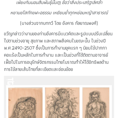
เพียงกินนอนสืบพันธุ์นั้นฤๅ ชื่อว่าสิ่งประเสริฐเลิศล้ำ
หยามยโสกักขฬะอธรรม
เหยียบย่ำทุกหย่อมหญ้าสาธารณ์
(บางส่วนจากบทกวี โดย อังคาร กัลยาณพงศ์)
ขวัญกล่าวว่างานของท่านอังคารมีแนวคิดและรูปแบบปรับเปลี่ยน
ไปตามช่วงอายุ สุขภาพ และสภาพสังคมในขณะนั้น ในช่วงปี
พ.ศ.2490-2507 ซึ่งเป็นการทำงานยุคแรก ๆ นิยมใช้ปากกา
คอแร้งเป็นหลักในการทำงาน และเป็นช่วงที่ได้ติดตามอาจารย์
เฟื้อไปในการอนุรักษ์จิตรกรรมไทยโบราณทำให้ได้อิทธิพลด้าน
การใช้ลายเส้นไทยที่ละเอียดและอ่อนช้อย