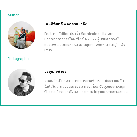
Author
เกษศิรินทร์ ผลธรรมปาลิต
Feature Editor ประจำ Sarakadee Lite อดีต
บรรณาธิการข่าวไลฟ์สไตล์ Nation ผู้นิยมคลุกวงใน
แวดวงศิลปวัฒนธรรมจนได้ขุดเรื่องซีฟๆ มาเล่าสู่กันฟัง
เสมอ
Photographer
วรวุฒิ วิชาธร
คลุกคลีอยู่ในวงการนิตยสารมากว่า 15 ปี ทั้งงานแฟชั่น
ไลฟ์สไตล์ ศิลปวัฒนธรรม ท่องเที่ยว ปัจจุบันยังคงสนุก
กับการสร้างสรรค์ผลงานถ่ายภาพในฐานะ "ช่างภาพอิสระ"