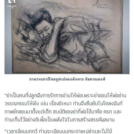
ภาพวาดชาร์โคลรูปแม่ของอังคาร กัลยาณพงศ์
“ย่าเป็นคนที่ปลูกฝังการรักการอ่านให้พ่อเพราะย่าชอบให้พ่ออ่าน
วรรณกรรมให้ฟัง เช่น เรื่องอิเหนา ท่านจึงซึมซับในโคลงฉันท์
กาพย์กลอนมาตั้งแต่เด็ก สมบัติของย่าที่พ่อได้มาคือ ครก และ
ท่านเก็บไว้อย่างดีเพื่อเป็นพลังใจในการสร้างสรรค์ผลงาน
“เวลาเขียนบทกวี ท่านจะเขียนบนกระดาษเปล่าและไม่ใช้