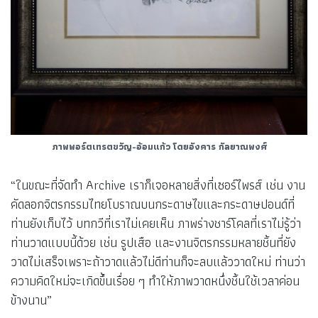
ภาพพอร์ตเทรตขวัญ-อ้อมแก้ว โดยอังคาร กัลยาณพงศ์
“ในขณะที่จัดทำ Archive เราก็เจอหลายสิ่งที่เซอร์ไพรส์ เช่น งาน
คัดลอกจิตรกรรมไทยโบราณบนกระดาษไขและกระดาษปอนด์ที่
ท่านยังเก็บไว้ บทกวีที่เราไม่เคยเห็น ภาพร่างชาร์โคลที่เราไม่รู้ว่า
ท่านวาดแบบนี้ด้วย เช่น รูปเสือ และงานจิตรกรรมหลายชิ้นที่ยัง
วาดไม่เสร็จเพราะถ้าวาดแล้วไม่ดีท่านก็จะลบแล้ววาดใหม่ ท่านว่า
ความคิดใหม่จะเกิดขึ้นเรื่อย ๆ ทำให้ภาพวาดหนึ่งชิ้นใช้เวลาค่อน
ข้างนาน”