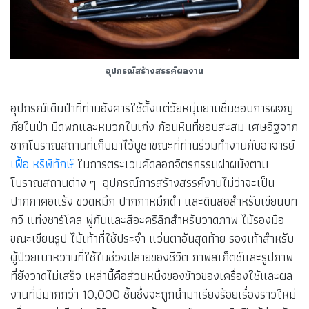
อุปกรณ์สร้างสรรค์ผลงาน
อุปกรณ์เดินป่าที่ท่านอังคารใช้ตั้งแต่วัยหนุ่มยามชื่นชอบการผจญ
ภัยในป่า มีดพกและหมวกใบเก่ง ก้อนหินที่ชอบสะสม เศษอิฐจาก
ซากโบราณสถานที่เก็บมาไว้บูชาขณะที่ท่านร่วมทำงานกับอาจารย์
เฟื้อ หริพิทักษ์
ในการตระเวนคัดลอกจิตรกรรมฝาผนังตาม
โบราณสถานต่าง ๆ อุปกรณ์การสร้างสรรค์งานไม่ว่าจะเป็น
ปากกาคอแร้ง ขวดหมึก ปากกาหมึกดำ และดินสอสำหรับเขียนบท
กวี แท่งชาร์โคล พู่กันและสีอะคริลิกสำหรับวาดภาพ ไม้รองมือ
ขณะเขียนรูป ไม้เท้าที่ใช้ประจำ แว่นตาอันสุดท้าย รองเท้าสำหรับ
ผู้ป่วยเบาหวานที่ใช้ในช่วงปลายของชีวิต ภาพสเก็ตช์และรูปภาพ
ที่ยังวาดไม่เสร็จ เหล่านี้คือส่วนหนึ่งของข้าวของเครื่องใช้และผล
งานที่มีมากกว่า 10,000 ชิ้นซึ่งจะถูกนำมาเรียงร้อยเรื่องราวใหม่