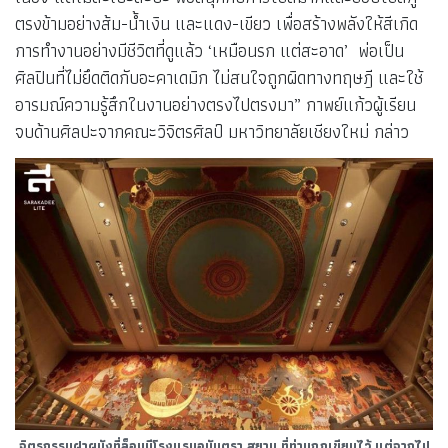
ตรงข้ามอย่างส้ม-น้ำเงิน และแดง-เขียว เพื่อสร้างพลังให้สีเกิด
การทำงานอย่างมีชีวิตที่ดูแล้ว ‘เหมือนรก แต่สะอาด’ พ่อเป็น
ศิลปินที่ไม่ยึดติดกับอะคาเดมิก ไม่สนใจถูกผิดทางทฤษฎี และใช้
อารมณ์ความรู้สึกในงานอย่างตรงไปตรงมา” กาพย์แก้วผู้เรียน
จบด้านศิลปะจากคณะวิจิตรศิลป์ มหาวิทยาลัยเชียงใหม่ กล่าว
จิตรกรรมฝาผนังที่ล็อบบีโรงแรมอนันตรา สยาม ที่ท่านกูฏเขียนไว้ แต่จากไป