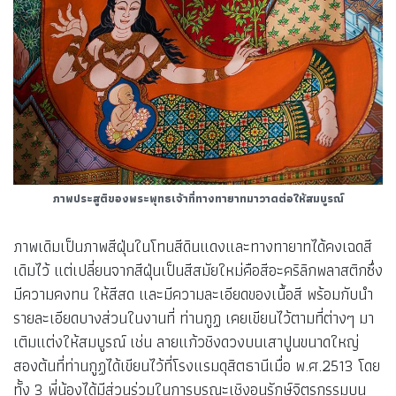
ภาพประสูติของพระพุทธเจ้าที่ทางทายาทมาวาดต่อให้สมบูรณ์
ภาพเดิมเป็นภาพสีฝุ่นในโทนสีดินแดงและทางทายาทได้คงเฉดสี
เดิมไว้ แต่เปลี่ยนจากสีฝุ่นเป็นสีสมัยใหม่คือสีอะคริลิกพลาสติกซึ่ง
มีความคงทน ให้สีสด และมีความละเอียดของเนื้อสี พร้อมกับนำ
รายละเอียดบางส่วนในงานที่ ท่านกูฏ เคยเขียนไว้ตามที่ต่างๆ มา
เติมแต่งให้สมบูรณ์ เช่น ลายแก้วชิงดวงบนเสาปูนขนาดใหญ่
สองต้นที่ท่านกูฏได้เขียนไว้ที่โรงแรมดุสิตธานีเมื่อ พ.ศ.2513 โดย
ทั้ง 3 พี่น้องได้มีส่วนร่วมในการบูรณะเชิงอนุรักษ์จิตรกรรมบน