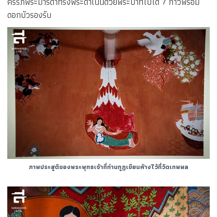
ครรภ์พระมารดาทรงพระดำเนินด้วยพระบาทไปได้ 7 ก้าวพร้อม
ดอกบัวรองรับ
ภาพประสูติของพระพุทธเจ้าที่ท่านกูฏเขียนค้างไว้ที่วัดเทพพล