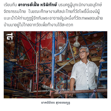
เรียนกับ
อาจารย์เฟื้อ หริพิทักษ์
บรมครูผู้บุกเบิกงานอนุรักษ์
จิตรกรรมไทย ในขณะศึกษางานศิลปะไทยที่วัดโพธิ์นี่เองมีผู้
แนะนำให้ท่านกูฏรู้จักกับพระอาจารย์รูปหนึ่งที่วัดเทพพลจนย้าย
บ้านมาอยู่ไม่ไกลจากวัดเพื่อทำงานได้สะดวก
นาคนิมิตร สุวรรณกูฏ