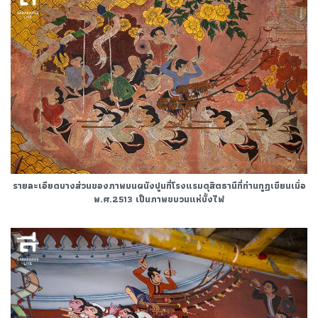
รายละเอียดบางส่วนของภาพบนผนังปูนที่โรงแรมดุสิตธานีที่ท่านกูฏเขียนเมื่อ
พ.ศ.2513 เป็นภาพขบวนแห่บั้งไฟ