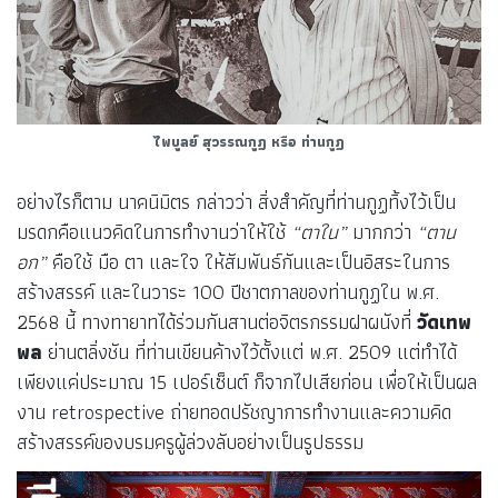
ไพบูลย์ สุวรรณกูฏ หรือ ท่านกูฏ
อย่างไรก็ตาม นาคนิมิตร กล่าวว่า สิ่งสำคัญที่ท่านกูฏทิ้งไว้เป็น
มรดกคือแนวคิดในการทำงานว่าให้ใช้
“ตาใน”
มากกว่า
“ตาน
อก”
คือใช้ มือ ตา และใจ ให้สัมพันธ์กันและเป็นอิสระในการ
สร้างสรรค์ และในวาระ 100 ปีชาตกาลของท่านกูฏใน พ.ศ.
2568 นี้ ทางทายาทได้ร่วมกันสานต่อจิตรกรรมฝาผนังที่
วัดเทพ
พล
ย่านตลิ่งชัน ที่ท่านเขียนค้างไว้ตั้งแต่ พ.ศ. 2509 แต่ทำได้
เพียงแค่ประมาณ 15 เปอร์เซ็นต์ ก็จากไปเสียก่อน เพื่อให้เป็นผล
งาน retrospective ถ่ายทอดปรัชญาการทำงานและความคิด
สร้างสรรค์ของบรมครูผู้ล่วงลับอย่างเป็นรูปธรรม