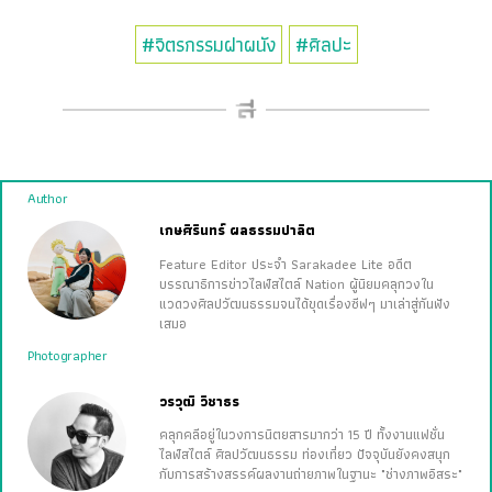
#จิตรกรรมฝาผนัง
#ศิลปะ
Author
เกษศิรินทร์ ผลธรรมปาลิต
Feature Editor ประจำ Sarakadee Lite อดีต
บรรณาธิการข่าวไลฟ์สไตล์ Nation ผู้นิยมคลุกวงใน
แวดวงศิลปวัฒนธรรมจนได้ขุดเรื่องซีฟๆ มาเล่าสู่กันฟัง
เสมอ
Photographer
วรวุฒิ วิชาธร
คลุกคลีอยู่ในวงการนิตยสารมากว่า 15 ปี ทั้งงานแฟชั่น
ไลฟ์สไตล์ ศิลปวัฒนธรรม ท่องเที่ยว ปัจจุบันยังคงสนุก
กับการสร้างสรรค์ผลงานถ่ายภาพในฐานะ "ช่างภาพอิสระ"