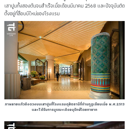
เสาปูนทั้งสองต้นจนสำเร็จเมื่อเดือนมีนาคม 2568 และปัจจุบันติด
ตั้งอยู่ที่ล็อบบีใหม่ของโรงแรม
ภาพลายแก้วชิงดวงบนเสาปูนที่โรงแรมดุสิตธานีที่ท่านกูฏเขียนเมื่อ พ.ศ.2513
และได้รับการบูรณะเชิงอนุรักษ์โดยทายาท