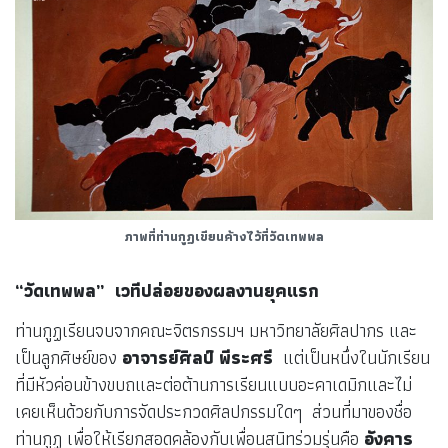
ภาพที่ท่านกูฏเขียนค้างไว้ที่วัดเทพพล
“วัดเทพพล” เวทีปล่อยของผลงานยุคแรก
ท่านกูฏเรียนจบจากคณะจิตรกรรมฯ มหาวิทยาลัยศิลปากร และ
เป็นลูกศิษย์ของ
อาจารย์ศิลป์ พีระศรี
แต่เป็นหนึ่งในนักเรียน
ที่มีหัวค่อนข้างขบถและต่อต้านการเรียนแบบอะคาเดมิกและไม่
เคยเห็นด้วยกับการจัดประกวดศิลปกรรมใดๆ ส่วนที่มาของชื่อ
ท่านกูฏ เพื่อให้เรียกสอดคล้องกับเพื่อนสนิทร่วมรุ่นคือ
อังคาร