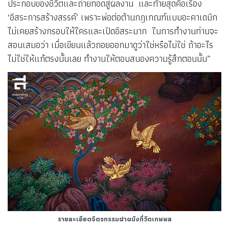
ประกอบของชีวิตและถ่ายทอดสู่ผลงาน และท้ายสุดคือเรื่อง
‘อิสระการสร้างสรรค์’ เพราะพ่อต่อต้านกฎเกณฑ์แบบอะคาเดมิก
ไม่เคยสร้างกรอบให้ใครและเปิดอิสระมาก ในการทำงานท่านจะ
สอนเสมอว่า เมื่อเขียนแล้วถอยออกมาดูว่าใช่หรือไม่ใช่ ถ้าอะไร
ไม่ใช่ให้แก้ตรงนั้นเลย ทำงานให้ตอบสนองความรู้สึกตอนนั้น”
รายละเอียดจิตรกรรมฝาผนังที่วัดเทพพล