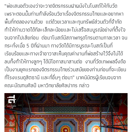
“พ่อเสนอตัวเองว่าจะวาดจิตรกรรมฝาผนังในโบสถ์ให้กับวัด
เพราะตอนนั้นท่านกำลังร้อนวิชาเรื่องจิตรกรรมไทยและอยากหา
พื้นที่ทดลองงานด้วย แต่ด้วยเวลาและทุนทรัพย์ส่วนตัวที่จำกัด
ทำให้ท่านวาดได้ทีละเล็กละน้อยและไม่เสร็จสมบูรณ์อย่างที่ตั้งใจ
จนจากไปเสียก่อน ต่อมาโบสถ์มีสภาพทรุดโทรมตามกาลเวลา จน
กระทั่งเมื่อ 5 ปีที่ผ่านมา ทางวัดได้มีการบูรณะโบสถ์เป็นที่
เรียบร้อยและทางเจ้าอาวาสเห็นคุณค่างานที่พ่อสร้างไว้จึงไม่ได้
ลบทิ้งทำให้ทางลูกๆ ได้มีโอกาสมาสานต่อ งานที่วัดเทพพลจึงถือ
เป็นงานยุคแรกของจิตรกรรมไทยร่วมสมัยของท่านก่อนที่จะเขียน
ที่โรงแรมดุสิตธานี และที่อื่นๆ ต่อมา” นาคนิมิตรผู้เรียนจบจาก
คณะมัณฑนศิลป์ มหาวิทยาลัยศิลปากร กล่าว