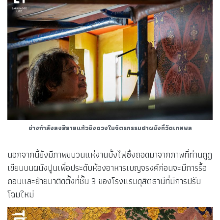
ช่างกำลังลงสีลายแก้วชิงดวงในจิตรกรรมฝาผนังที่วัดเทพพล
นอกจากนี้ยังมีภาพขบวนแห่งานบั้งไฟซึ่งถอดมาจากภาพที่ท่านกูฏ
เขียนบนผนังปูนเพื่อประดับห้องอาหารเบญจรงค์ก่อนจะมีการรื้อ
ถอนและย้ายมาติดตั้งที่ชั้น 3 ของโรงแรมดุสิตธานีที่มีการปรับ
โฉมใหม่