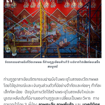
จิตรกรรมฝาผนังที่วัดเทพพล ที่ท่านกูฏเขียนค้างไว้ แต่จากไปเสียก่อนเสร็จ
สมบูรณ์
ท่านกูฏอาสาเขียนจิตรกรรมฝาผนังในพระอุโบสถของวัดเทพพล
โดยใช้อุปกรณ์และเงินทุนส่วนตัวที่มีอย่างจำกัดและค่อยๆ ทำทีละ
เล็กทีละน้อย ปัจจุบันทางวัดได้สร้างพระอุโบสถหลังใหม่และ
บูรณะหลังเดิมที่มีงานของท่านกูฏและเปลี่ยนเป็นพระวิหาร ทาง
ทายาทนำโดย 3 พี่น้อง
ภาพตะวัน กาพย์แก้ว
และ
นาคนิมิตร