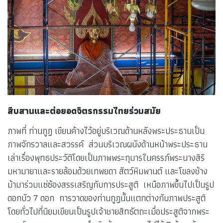
สืบสานและต่อยอดจิตรกรรมไทยร่วมสมัย
ภาพที่ ท่านกูฏ เขียนค้างไว้อยู่บริเวณด้านหลังพระประธานเป็น
ภาพจักรวาลและสวรรค์ ส่วนบริเวณผนังด้านหน้าพระประธาน
เล่าเรื่องพุทธประวัติโดยเป็นภาพพระกุมารในครรภ์พระนางสิริ
มหามายาและรายล้อมด้วยเทพยดา สัตว์หิมพานต์ และโขลงช้าง
ม้ามาร่วมแซ่ซ้องสรรเสริญกับการประสูติ เหนือภาพขึ้นไปเป็นรูป
ดอกบัว 7 ดอก การวาดของท่านกูฏนั้นแตกต่างกับภาพประสูติ
โดยทั่วไปที่นิยมเขียนเป็นรูปเจ้าชายสิทธัตถะเมื่อประสูติจากพระ