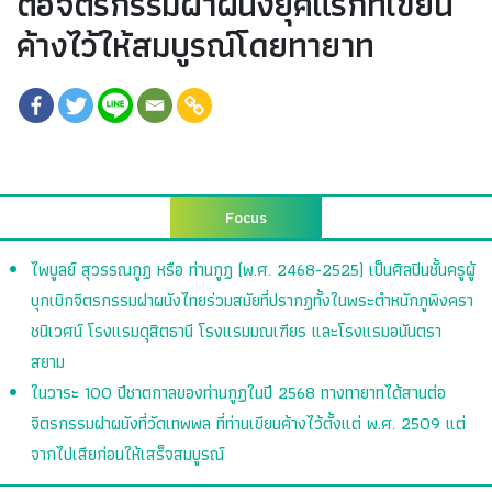
ต่อจิตรกรรมฝาผนังยุคแรกที่เขียน
ค้างไว้ให้สมบูรณ์โดยทายาท
Focus
ไพบูลย์ สุวรรณกูฏ หรือ ท่านกูฏ (พ.ศ. 2468-2525) เป็นศิลปินชั้นครูผู้
บุกเบิกจิตรกรรมฝาผนังไทยร่วมสมัยที่ปรากฏทั้งในพระตำหนักภูพิงครา
ชนิเวศน์ โรงแรมดุสิตธานี โรงแรมมณเฑียร และโรงแรมอนันตรา
สยาม
ในวาระ 100 ปีชาตกาลของท่านกูฏในปี 2568 ทางทายาทได้สานต่อ
จิตรกรรมฝาผนังที่วัดเทพพล ที่ท่านเขียนค้างไว้ตั้งแต่ พ.ศ. 2509 แต่
จากไปเสียก่อนให้เสร็จสมบูรณ์