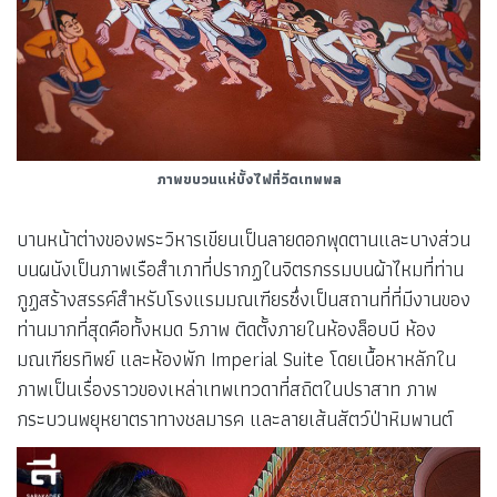
ภาพขบวนแห่บั้งไฟที่วัดเทพพล
บานหน้าต่างของพระวิหารเขียนเป็นลายดอกพุดตานและบางส่วน
บนผนังเป็นภาพเรือสำเภาที่ปรากฏในจิตรกรรมบนผ้าไหมที่ท่าน
กูฏสร้างสรรค์สำหรับโรงแรมมณเฑียรซึ่งเป็นสถานที่ที่มีงานของ
ท่านมากที่สุดคือทั้งหมด 5ภาพ ติดตั้งภายในห้องล็อบบี ห้อง
มณเฑียรทิพย์ และห้องพัก Imperial Suite โดยเนื้อหาหลักใน
ภาพเป็นเรื่องราวของเหล่าเทพเทวดาที่สถิตในปราสาท ภาพ
กระบวนพยุหยาตราทางชลมารค และลายเส้นสัตว์ป่าหิมพานต์