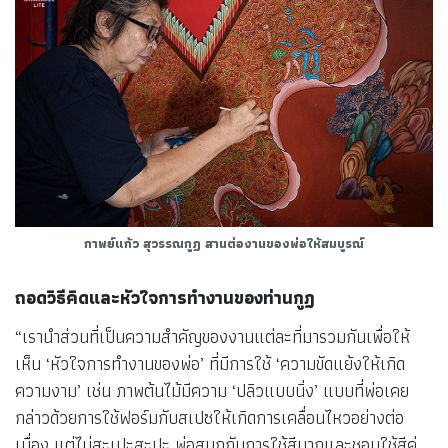
กาพย์แก้ว สุวรรณกูฏ สานต่องานของพ่อให้สมบูรณ์
ถอดวิธีคิดและหัวใจการทำงานของท่านกูฏ
“เรานำส่วนที่เป็นความสำคัญของงานแต่ละที่มารวมกันเพื่อให้
เห็น ‘หัวใจการทำงานของพ่อ’ ที่มีการใช้ ‘ความขัดแย้งให้เกิด
ความงาม’ เช่น ภาพต้นไม้มีความ ‘ปลิวแบบนิ่ง’ แบบที่พ่อเคย
กล่าวด้วยการใช้ฟอร์มกับสเปซให้เกิดการเคลื่อนไหวอย่างต่อ
เนื่อง แต่ไม่สะเปะสะปะ พ่อสนุกกับการใช้สีมากและชอบใช้สีคู่