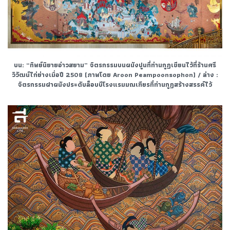
บน: “ทิพย์นิยายอ่าวสยาม” จิตรกรรมบนผนังปูนที่ท่านกูฏเขียนไว้ที่ร้านศรี
วิวัฒน์ไก่ย่างเมื่อปี 2508 (ภาพโดย Aroon Peampoonsophon) / ล่าง :
จิตรกรรมฝาผนังประดับล็อบบีโรงแรมมณเฑียรที่ท่านกูฏสร้างสรรค์ไว้