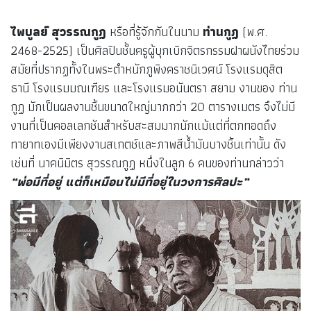
ไพบูลย์ สุวรรณกูฏ
หรือที่รู้จักกันในนาม
ท่านกูฏ
(พ.ศ.
2468-2525) เป็นศิลปินชั้นครูผู้บุกเบิกจิตรกรรมฝาผนังไทยร่วม
สมัยที่ปรากฏทั้งในพระตำหนักภูพิงคราชนิเวศน์ โรงแรมดุสิต
ธานี โรงแรมมณเฑียร และโรงแรมอนันตรา สยาม งานของ ท่าน
กูฏ มักเป็นผลงานชิ้นขนาดใหญ่มากกว่า 20 ตารางเมตร จึงไม่มี
งานที่เป็นคอลเลกชันสำหรับสะสมมากนักแม้แต่ที่ตกทอดถึง
ทายาทเองมีเพียงงานสเกตช์และภาพสีน้ำมันบางชิ้นเท่านั้น ดัง
เช่นที่ นาคนิมิตร สุวรรณกูฏ หนึ่งในลูก 6 คนของท่านกล่าวว่า
“พ่อมีที่อยู่ แต่ก็เหมือนไม่มีที่อยู่ในวงการศิลปะ”