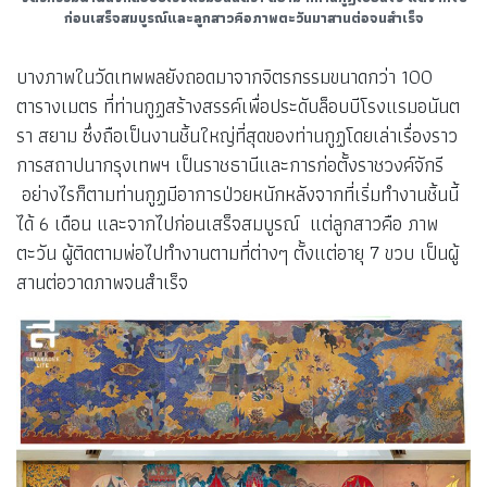
ก่อนเสร็จสมบูรณ์และลูกสาวคือภาพตะวันมาสานต่อจนสำเร็จ
บางภาพในวัดเทพพลยังถอดมาจากจิตรกรรมขนาดกว่า 100
ตารางเมตร ที่ท่านกูฏสร้างสรรค์เพื่อประดับล็อบบีโรงแรมอนันต
รา สยาม ซึ่งถือเป็นงานชิ้นใหญ่ที่สุดของท่านกูฏโดยเล่าเรื่องราว
การสถาปนากรุงเทพฯ เป็นราชธานีและการก่อตั้งราชวงค์จักรี
อย่างไรก็ตามท่านกูฏมีอาการป่วยหนักหลังจากที่เริ่มทำงานชิ้นนี้
ได้ 6 เดือน และจากไปก่อนเสร็จสมบูรณ์ แต่ลูกสาวคือ ภาพ
ตะวัน ผู้ติดตามพ่อไปทำงานตามที่ต่างๆ ตั้งแต่อายุ 7 ขวบ เป็นผู้
สานต่อวาดภาพจนสำเร็จ