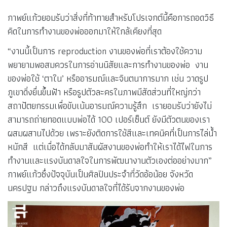
กาพย์แก้วยอมรับว่าสิ่งที่ท้าทายสำหรับโปรเจกต์นี้คือการถอดวิธี
คิดในการทำงานของพ่อออกมาให้ใกล้เคียงที่สุด
“งานนี้เป็นการ reproduction งานของพ่อที่เราต้องใช้ความ
พยายามพอสมควรในการอ่านนิสัยและการทำงานของพ่อ งาน
ของพ่อใช้ ‘ตาใน’ หรืออารมณ์และจินตนาการมาก เช่น วาดรูป
ภูเขาดิ่งยื่นขึ้นฟ้า หรือรูปตัวละครในภาพมีสัดส่วนที่ใหญ่กว่า
สถาปัตยกรรมเพื่อขับเน้นอารมณ์ความรู้สึก เรายอมรับว่ายังไม่
สามารถถ่ายทอดแบบพ่อได้ 100 เปอร์เซ็นต์ ยังมีตัวตนของเรา
ผสมผสานไปด้วย เพราะยังติดการใช้สีและเทคนิคที่เป็นการไล่น้ำ
หนักสี แต่เมื่อได้กลับมาสัมผัสงานของพ่อทำให้เราได้ไฟในการ
ทำงานและแรงบันดาลใจในการพัฒนางานตัวเองต่ออย่างมาก”
กาพย์แก้วซึ่งปัจจุบันเป็นศิลปินประจำที่วัดอ้อน้อย จังหวัด
นครปฐม กล่าวถึงแรงบันดาลใจที่ได้รับจากงานของพ่อ