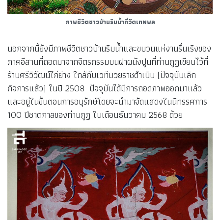
ภาพชีวิตชาวบ้านริมน้ำที่วัดเทพพล
นอกจากนี้ยังมีภาพชีวิตชาวบ้านริมน้ำและขบวนแห่งานรื่นเริงของ
ภาคอีสานที่ถอดมาจากจิตรกรรมบนฝาผนังปูนที่ท่านกูฏเขียนไว้ที่
ร้านศรีวิวัฒน์ไก่ย่าง ใกล้กับเวทีมวยราชดำเนิน (ปัจจุบันเลิก
กิจการแล้ว) ในปี 2508 ปัจจุบันได้มีการถอดภาพออกมาแล้ว
และอยู่ในขั้นตอนการอนุรักษ์โดยจะนำมาจัดแสดงในนิทรรศการ
100 ปีชาตกาลของท่านกูฏ ในเดือนธันวาคม 2568 ด้วย