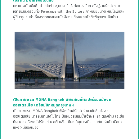
โบราณ มหากาพย์โอดิสซี
มหากาพย์โอดิสซี เก่าแก่กว่า 2,800 ปี ส่งต่อแรงบันดาลใจสู่งานศิลปะหลาก
หลายแขนงรวมทั้ง Penelope with the Suitors ภาพเขียนนางเพเนโลพีและ
ผู้ที่มาสู่ขอ เล่าเรื่องราวของเพเนโลพีขณะที่รอคอยโอดิสซีอุสหวนคืนบ้าน
เปิดภาพแรก MONA Bangkok พิพิธภัณฑ์ศิลปะร่วมสมัยจาก
ออสเตรเลีย เตรียมปักหมุดกรุงเทพฯ
เปิดภาพแรก MONA Bangkok พิพิธภัณฑ์ศิลปะร่วมสมัยชื่อดังจาก
ออสเตรเลีย เตรียมมาเปิดในไทย ปักหมุดริมแม่น้ำเจ้าพระยา ตรงข้าม เอเชีย
ทีค เดอะ ริเวอร์ฟร้อนท์ เดสติเนชั่น เดินหน้าสู่การเป็นแลนด์มาร์กด้านศิลปะ
แห่งใหม่ของเมือง