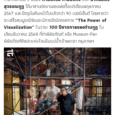
สุวรรณกูฏ
ได้มาสานต่องานของพ่อตั้งแต่เดือนพฤษภาคม
2567 และปัจจุบันคืบหน้าไปแล้วกว่า 90 เปอร์เซ็นต์ โดยคาดว่า
จะเสร็จสมบูรณ์ก่อนจะมีการจัดนิทรรศการ
“
The Power of
Visualization”
ในวาระ
100 ปีชาตกาลของท่านกูฏ
ใน
เดือนธันวาคม 2568 ที่ท่าพิพิธภัณฑ์ หรือ Museum Pier
พิพิธภัณฑ์ศิลปะแห่งใหม่ริมแม่น้ำเจ้าพระยา กรุงเทพฯ