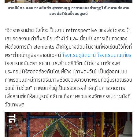
นาคนิมิตร และ กาพย์แก้ว สุวรรณกูฏ ทายาทของท่านกูฏได้มาสานต่องาน
ของพ่อให้เสร็จสมบูรณ์
“จิตรกรรมฝาผนังนี้จะเป็นงาน retrospective ของพ่อโดยจะนำ
เสนอผลงานเก่าที่พ่อเขียนค้างไว้ และเชื่อมโยงการเดินทางของ
พ่อด้วยการนำ elements สำคัญบางส่วนในงานที่พ่อเขียนไว้ทั้งที่
พระตำหนักภูพิงคราชนิเวศน์
โรงแรมดุสิตธานี
โรงแรมมณเฑียร
โรงแรมอนันตรา สยาม และร้านศรีวิวัฒน์ไก่ย่าง มาจัดองค์
ประกอบให้สอดคล้องกันโดยพี่ช้าง (ภาพตะวัน) เป็นผู้ออกแบบ
ภาพรวมและมีการเสริมภาพชีวิตของชาวบางพรมที่อยู่บริเวณรอบ
วัดเข้าไปด้วย” กาพย์แก้วผู้เป็นเรี่ยวแรงสำคัญในการวาดภาพ
เพื่อสานต่อให้สมบูรณ์ อธิบายถึงภาพรวมของจิตรกรรมฝาผนังที่
วัดเทพพล