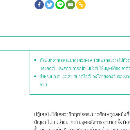
ภัยพิบัติจากโรคระบาดโควิด-19 ได้แพร่กระจายไปทั่วดาว
แรงกดดันและสถานการณ์ที่บีบบังคับให้มนุษย์ต้องเอาต
สำหรับปีค.ศ. 2021 สปอตไลต์ของโลกยังคงจับจ้องมาที่ว
ชีวิต
ปฏิเสธไม่ได้เลยว่าวิกฤตโรคระบาดคือเหตุผลหนึ่งที
ปัญหา ไม่แน่ว่าอนาคตในยุคหลังการระบาดครั้งใหญ่
ซ้ำ เช่นเดียวกับ 5 เทรนด์ความก้าวหน้าทางวิทยา