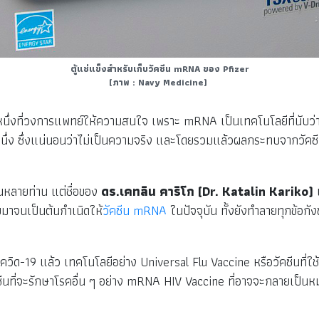
ตู้แช่แข็งสำหรับเก็บวัคซีน mRNA ของ Pfizer
(ภาพ : Navy Medicine)
ึ่งที่วงการแพทย์ให้ความสนใจ เพราะ mRNA เป็นเทคโนโลยีที่นับว่าใหม่
หนึ่ง ซึ่งแน่นอนว่าไม่เป็นความจริง และโดยรวมแล้วผลกระทบจากวัคซีน
ันหลายท่าน แต่ชื่อของ
ดร.เคทลิน คาริโก (Dr. Katalin Kariko)
น
มาจนเป็นต้นกำเนิดให้
วัคซีน mRNA
ในปัจจุบัน ทั้งยังทำลายทุกข้อ
ิด-19 แล้ว เทคโนโลยีอย่าง Universal Flu Vaccine หรือวัคซีนที่ใช้
ัคซีนที่จะรักษาโรคอื่น ๆ อย่าง mRNA HIV Vaccine ที่อาจจะกลายเป็