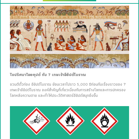
ไขปริศนาไอยคุปต์ กับ 7 เทพเจ้าอียิปต์โบราณ
ชวนตีตั๋วท่อง อียิปต์โบราณ ย้อนเวลาไปราว 5,000 ปีก่อนกับเรื่องราวของ 7
เทพเจ้าอียิปต์โบราณ องค์สำคัญที่เกี่ยวเนื่องกับการสร้างโลกและการปกครอง
โลกหลังความตาย และทำให้ประวัติศาสตร์อียิปต์สนุกยิ่งขึ้น