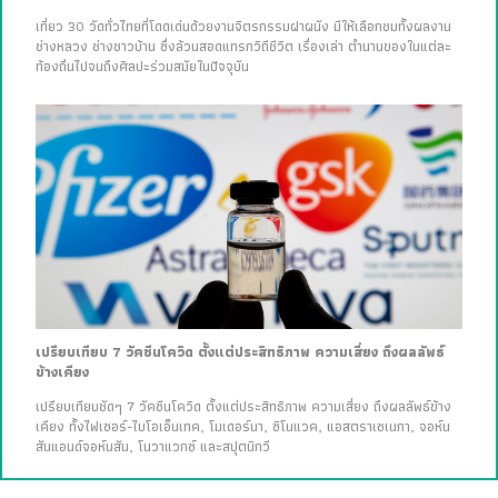
เที่ยว 30 วัดทั่วไทยที่โดดเด่นด้วยงานจิตรกรรมฝาผนัง มีให้เลือกชมทั้งผลงาน
ช่างหลวง ช่างชาวบ้าน ซึ่งล้วนสอดแทรกวิถีชีวิต เรื่องเล่า ตำนานของในแต่ละ
ท้องถิ่นไปจนถึงศิลปะร่วมสมัยในปัจจุบัน
เปรียบเทียบ 7 วัคซีนโควิด ตั้งแต่ประสิทธิภาพ ความเสี่ยง ถึงผลลัพธ์
ข้างเคียง
เปรียบเทียบชัดๆ 7 วัคซีนโควิด ตั้งแต่ประสิทธิภาพ ความเสี่ยง ถึงผลลัพธ์ข้าง
เคียง ทั้งไฟเซอร์-ไบโอเอ็นเทค, โมเดอร์นา, ซิโนแวค, แอสตราเซเนกา, จอห์น
สันแอนด์จอห์นสัน, โนวาแวกซ์ และสปุตนิกวี