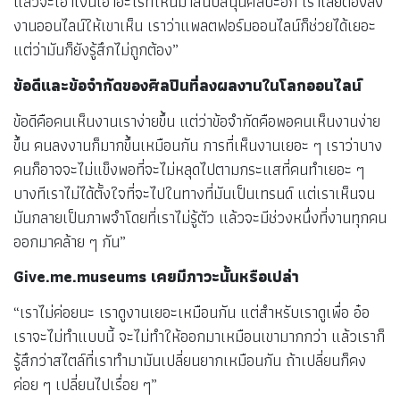
แล้วจะเอาเงินเอาอะไรที่ไหนมาสนับสนุนศิลปะอีก เราเลยต้องลง
งานออนไลน์ให้เขาเห็น เราว่าแพลตฟอร์มออนไลน์ก็ช่วยได้เยอะ
แต่ว่ามันก็ยังรู้สึกไม่ถูกต้อง”
ข้อดีและข้อจำกัดของศิลปินที่ลงผลงานในโลกออนไลน์
ข้อดีคือคนเห็นงานเราง่ายขึ้น แต่ว่าข้อจำกัดคือพอคนเห็นงานง่าย
ขึ้น คนลงงานก็มากขึ้นเหมือนกัน การที่เห็นงานเยอะ ๆ เราว่าบาง
คนก็อาจจะไม่แข็งพอที่จะไม่หลุดไปตามกระแสที่คนทำเยอะ ๆ
บางทีเราไม่ได้ตั้งใจที่จะไปในทางที่มันเป็นเทรนด์ แต่เราเห็นจน
มันกลายเป็นภาพจำโดยที่เราไม่รู้ตัว แล้วจะมีช่วงหนึ่งที่งานทุกคน
ออกมาคล้าย ๆ กัน”
Give.me.museums เคยมีภาวะนั้นหรือเปล่า
“เราไม่ค่อยนะ เราดูงานเยอะเหมือนกัน แต่สำหรับเราดูเพื่อ อ๋อ
เราจะไม่ทำแบบนี้ จะไม่ทำให้ออกมาเหมือนเขามากกว่า แล้วเราก็
รู้สึกว่าสไตล์ที่เราทำมามันเปลี่ยนยากเหมือนกัน ถ้าเปลี่ยนก็คง
ค่อย ๆ เปลี่ยนไปเรื่อย ๆ”