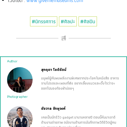
เว็บไซต์ :
www.givememuseums.com
#นิทรรศการ
#ศิลปะ
#ศิลปิน
Author
สุกฤตา โชติรัตน์
มนุษย์ผู้ค้นพบพลังงานพิเศษจากประโยคในหนังสือ อาหาร
จานโปรดและเพลงที่ฟัง อยากเลี้ยงแมวและตั้งใจว่าจะ
ออกไปมองท้องฟ้าบ่อยๆ
Photographer
ชัชวาล จักษุวงค์
เคยเป็นนักรีวิว gadget มานานหลายปี ตอนนี้หันมาเอาดี
ด้านงานถ่ายภาพ ถนัดงานด้านการบันทึกภาพวิถีชีวิตผู้คน