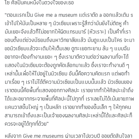
โซ ศิลปินคนหนึ่งในดวงใจของเธอ
“ตอนแรกเป็น Give me a museum แต่เราตัด a ออกแล้วเติม s
เข้าไปให้มันเป็นหลาย ๆ มิวเซียมเพราะรู้สึกว่ามันยังไม่ติดหู คำ
มันเยอะจังแล้วก็ไม่อยากให้ผิดแกรมมาร์ (หัวเราะ) เป็นคำที่เรา
ชอบตั้งแต่ช่วงมัธยมถึงมหาวิทยาลัยแล้ว มันดูแบบเป็นใคร จะมา
ขอมิวเซียมแล้วจะเติมให้เต็มเลย ดูทะเยอทะยาน ล้น ๆ แบบฉัน
อยากจะต้องทำงานเยอะ ๆ ซึ่งเรามาตีความต่อว่าผลงานที่จะได้
แสดงในมิวเซียมจะต้องถูกคัดเลือกมาแล้ว ซึ่งเราจะทำงานดี ๆ
เหล่านั้นเพื่อให้ไปอยู่ในมิวเซียม อันนี้คือความคิดแรก แต่พอทำ
มาเรื่อย ๆ เราไม่ได้ตีความมิวเซียมเป็นแบบนั้นแล้ว มิวเซียมของ
เราตอนนี้คือพื้นที่แสดงออกทางศิลปะ เราอยากทำให้ศิลปะเข้าถึง
ได้และอยากกระจายพื้นที่ศิลปะนี้ไปทุกที่ เราเลยไม่ได้เน้นขายภาพ
แคนวาสชิ้นใหญ่ ๆ เป็นหลัก เราอยากทำของชิ้นเล็ก ๆ ให้ทุกคน
สามารถเข้าถึงและเป็นเจ้าของผลงานศิลปะเหล่านี้ได้และศิลปะก็
ควรจะอยู่ได้ทุกที่ด้วย”
หลังจาก Give.me.museums ผ่านเวลาไปขวบปี ออยตัดสินใจลา