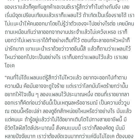
ของเราแล้วก็คุยกับลูกค้าเอเจนซีเรารู้สึกว่าทำไมต่างกันจัง เลย
เริ่มมีจุดเปรียบเทียบแล้วเราก็แพลนไว้ ถ้าเกิดเป็นเรื่องรายได้ เรา
ไม่แนะนำให้คนออกมาโดยไม่รู้ว่าตัวเองจะไปอย่างไรต่อ เคยมีคน
ถามเหมือนกันว่าลาออกจากงานประจำแล้วไม่เคว้งเหรอ เราก็
บอกว่าไม่เพราะเราได้ทำอย่างเต็มที่ไว้ ตอนที่จะลาออกหัวหน้าก็
น่ารักมาก เขาแนะนำเราด้วยว่าวาดอันนี้สิ แล้วก็ถามว่าแพลนไว้
ไหมว่าออกไปจะเป็นอย่างไร เราก็บอกว่าแพลนไว้แล้ว เราเลย
โอเค
“คนที่ไม่ได้แพลนแต่รู้สึกว่าไม่ไหวแล้ว อยากจะออกไปทำตาม
ความฝัน คือมันอาจจะดูใจร้าย แต่เราว่าโลกมันโหดร้ายกว่านั้น
อยากให้ใจเย็น ๆ ลองแพลนไว้ประมาณหนึ่ง ตอนที่เราอยากลา
ออกเราก็คิดก่อนว่าอันนี้เป็นเหตุผลหรืออารมณ์ เป็นความชั่ววูบ
ณ ตอนนี้หรือเปล่า ลองดูอีกสักหน่อยไหมหรือว่าอย่างไร มันแล้ว
แต่คนนะ ถ้ารู้อยู่แล้วว่าไม่ได้อยากเติบโตไปทางสายอาชีพนี้ มี
ชีวิตไลฟ์สไตล์ประมาณนี้ สังคมแบบนี้ เราว่าก็ลองคิดดู มันมี
หลายปัจจัยมาก เราว่าต้องชัดเจนมากกว่าแค่ฉันไม่โอเค ต้องมอง