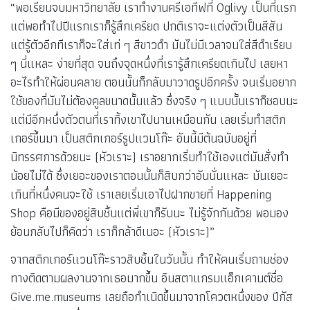
“พอเรียนจบมหาวิทยาลัย เราทำงานครีเอทีฟที่ Oglivy เป็นที่แรก
แต่พอทำไปปีแรกเราก็รู้สึกเครียด ปกติเราจะแต่งตัวเป็นสีสัน
แต่รู้ตัวอีกทีเราก็จะใส่เท่ ๆ สีขาวดำ มันไม่มีเวลาจนใส่สีดำเรียบ
ๆ นี่แหละ ง่ายที่สุด จนถึงจุดหนึ่งที่เรารู้สึกเครียดเกินไป เลยหา
อะไรทำให้ผ่อนคลาย ตอนนั้นก็กลับมาวาดรูปอีกครั้ง จนเริ่มอยาก
ใช้ของที่มันไม่ต้องคูลขนาดนั้นแล้ว ซึ่งจริง ๆ แบบนั้นเราก็ชอบนะ
แต่มีอีกหนึ่งตัวตนที่เราทิ้งเขาไปนานเหมือนกัน เลยเริ่มทำสติก
เกอร์ขึ้นมา เป็นสติกเกอร์รูปแวนโก๊ะ อันนี้มีต้นฉบับอยู่ที่
นิทรรศการด้วยนะ (หัวเราะ) เราอยากเริ่มทำใช้เองแต่มันสั่งทำ
น้อยไม่ได้ ซึ่งเยอะของเราตอนนั้นก็สิบกว่าอันนั่นแหละ มันเยอะ
เกินที่หนึ่งคนจะใช้ เราเลยเริ่มเอาไปฝากขายที่ Happening
Shop คือมีของอยู่สิบชิ้นแต่พี่เขาก็รับนะ ไม่รู้จักกันด้วย พอมอง
ย้อนกลับไปก็คิดว่า เราก็กล้าดีเนอะ (หัวเราะ)”
จากสติกเกอร์แวนโก๊ะราวสิบชิ้นในวันนั้น ทำให้คนเริ่มถามช่อง
ทางติดตามผลงานจากเธอมากขึ้น อินสตาแกรมแอ็กเคานต์ชื่อ
Give.me.museums เลยถือกำเนิดขึ้นมาจากโควตหนึ่งของ ปีกัส