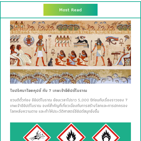
Most Read
ไขปริศนาไอยคุปต์ กับ 7 เทพเจ้าอียิปต์โบราณ
ชวนตีตั๋วท่อง อียิปต์โบราณ ย้อนเวลาไปราว 5,000 ปีก่อนกับเรื่องราวของ 7
เทพเจ้าอียิปต์โบราณ องค์สำคัญที่เกี่ยวเนื่องกับการสร้างโลกและการปกครอง
โลกหลังความตาย และทำให้ประวัติศาสตร์อียิปต์สนุกยิ่งขึ้น