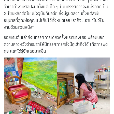
ว่าเราทำงานศิลปะมาตั้งแต่เด็ก ๆ ในนิทรรศการจะแบ่งออกเป็น
2 โซนหลักคือโซนปัจจุบันกับอดีต ซึ่งมีรูปผลงานตั้งแต่สมัย
อนุบาลที่คุณพ่อคุณแม่เก็บไว้ทั้งหมดเลย เราก็จะเอามาโชว์ใน
งานด้วยส่วนหนึ่ง”
ออยเริ่มต้นเล่าถึงนิทรรศการเดี่ยวครั้งแรกของเธอ พร้อมบอก
ความคาดหวังว่าอยากให้นิทรรศการครั้งนี้ดูเข้าถึงได้ เกิดการพูด
คุย และได้รู้จักเธอมากขึ้น