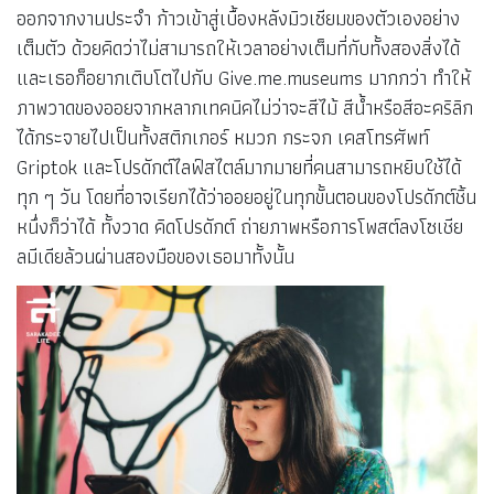
ออกจากงานประจำ ก้าวเข้าสู่เบื้องหลังมิวเซียมของตัวเองอย่าง
เต็มตัว ด้วยคิดว่าไม่สามารถให้เวลาอย่างเต็มที่กับทั้งสองสิ่งได้
และเธอก็อยากเติบโตไปกับ Give.me.museums มากกว่า ทำให้
ภาพวาดของออยจากหลากเทคนิคไม่ว่าจะสีไม้ สีน้ำหรือสีอะคริลิก
ได้กระจายไปเป็นทั้งสติกเกอร์ หมวก กระจก เคสโทรศัพท์
Griptok และโปรดักต์ไลฟ์สไตล์มากมายที่คนสามารถหยิบใช้ได้
ทุก ๆ วัน โดยที่อาจเรียกได้ว่าออยอยู่ในทุกขั้นตอนของโปรดักต์ชิ้น
หนึ่งก็ว่าได้ ทั้งวาด คิดโปรดักต์ ถ่ายภาพหรือการโพสต์ลงโซเชีย
ลมีเดียล้วนผ่านสองมือของเธอมาทั้งนั้น