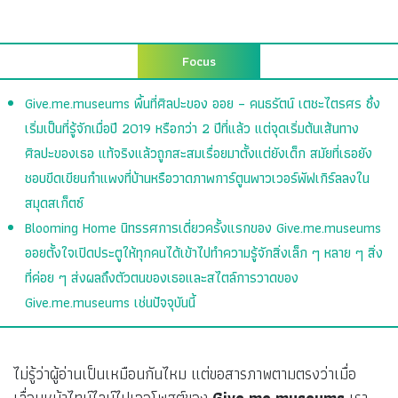
Focus
Give.me.museums พื้นที่ศิลปะของ ออย – คนธรัตน์ เตชะไตรศร ซึ่ง
เริ่มเป็นที่รู้จักเมื่อปี 2019 หรือกว่า 2 ปีที่แล้ว แต่จุดเริ่มต้นเส้นทาง
ศิลปะของเธอ แท้จริงแล้วถูกสะสมเรื่อยมาตั้งแต่ยังเด็ก สมัยที่เธอยัง
ชอบขีดเขียนกำแพงที่บ้านหรือวาดภาพการ์ตูนพาวเวอร์พัฟเกิร์ลลงใน
สมุดสเก็ตซ์
Blooming Home นิทรรศการเดี่ยวครั้งแรกของ Give.me.museums
ออยตั้งใจเปิดประตูให้ทุกคนได้เข้าไปทำความรู้จักสิ่งเล็ก ๆ หลาย ๆ สิ่ง
ที่ค่อย ๆ ส่งผลถึงตัวตนของเธอและสไตล์การวาดของ
Give.me.museums เช่นปัจจุบันนี้
ไม่รู้ว่าผู้อ่านเป็นเหมือนกันไหม แต่ขอสารภาพตามตรงว่าเมื่อ
เลื่อนหน้าไทม์ไลน์ไปเจอโพสต์ของ
Give.me.museums
เรา