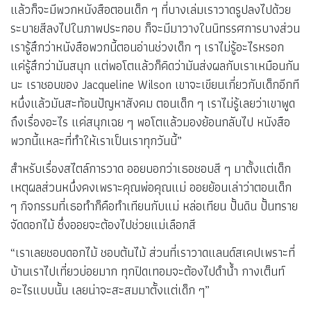
แล้วก็จะมีพวกหนังสือตอนเด็ก ๆ ที่บางเล่มเราวาดรูปลงไปด้วย
ระบายสีลงไปในภาพประกอบ ก็จะมีมาวางในนิทรรศการบางส่วน
เรารู้สึกว่าหนังสือพวกนี้ตอนอ่านช่วงเด็ก ๆ เราไม่รู้อะไรหรอก
แค่รู้สึกว่ามันสนุก แต่พอโตแล้วก็คิดว่ามันส่งผลกับเราเหมือนกัน
นะ เราชอบของ Jacqueline Wilson เขาจะเขียนเกี่ยวกับเด็กอีกที
หนึ่งแล้วมันสะท้อนปัญหาสังคม ตอนเด็ก ๆ เราไม่รู้เลยว่าเขาพูด
ถึงเรื่องอะไร แค่สนุกเฉย ๆ พอโตแล้วมองย้อนกลับไป หนังสือ
พวกนี้แหละที่ทำให้เราเป็นเราทุกวันนี้”
สำหรับเรื่องสไตล์การวาด ออยบอกว่าเธอชอบสี ๆ มาตั้งแต่เด็ก
เหตุผลส่วนหนึ่งคงเพราะคุณพ่อคุณแม่ ออยย้อนเล่าว่าตอนเด็ก
ๆ กิจกรรมที่เธอทำก็คือทำเทียนกับแม่ หล่อเทียน ปั้นดิน ปั้นทราย
จัดดอกไม้ ซึ่งออยจะต้องไปช่วยแม่เลือกสี
“เราเลยชอบดอกไม้ ชอบต้นไม้ ส่วนที่เราวาดแลนด์สเคปเพราะที่
บ้านเราไปเที่ยวบ่อยมาก ทุกปิดเทอมจะต้องไปดำน้ำ กางเต็นท์
อะไรแบบนั้น เลยน่าจะสะสมมาตั้งแต่เด็ก ๆ”