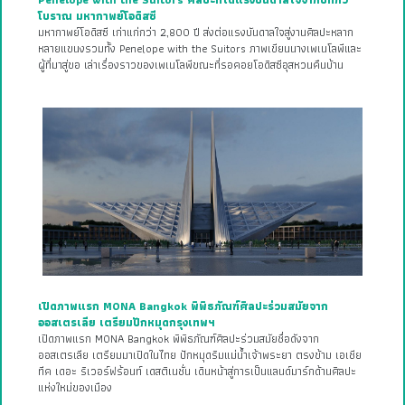
Penelope with the Suitors ศิลปะที่ได้แรงบันดาลใจจากบทกวี
โบราณ มหากาพย์โอดิสซี
มหากาพย์โอดิสซี เก่าแก่กว่า 2,800 ปี ส่งต่อแรงบันดาลใจสู่งานศิลปะหลาก
หลายแขนงรวมทั้ง Penelope with the Suitors ภาพเขียนนางเพเนโลพีและ
ผู้ที่มาสู่ขอ เล่าเรื่องราวของเพเนโลพีขณะที่รอคอยโอดิสซีอุสหวนคืนบ้าน
เปิดภาพแรก MONA Bangkok พิพิธภัณฑ์ศิลปะร่วมสมัยจาก
ออสเตรเลีย เตรียมปักหมุดกรุงเทพฯ
เปิดภาพแรก MONA Bangkok พิพิธภัณฑ์ศิลปะร่วมสมัยชื่อดังจาก
ออสเตรเลีย เตรียมมาเปิดในไทย ปักหมุดริมแม่น้ำเจ้าพระยา ตรงข้าม เอเชีย
ทีค เดอะ ริเวอร์ฟร้อนท์ เดสติเนชั่น เดินหน้าสู่การเป็นแลนด์มาร์กด้านศิลปะ
แห่งใหม่ของเมือง