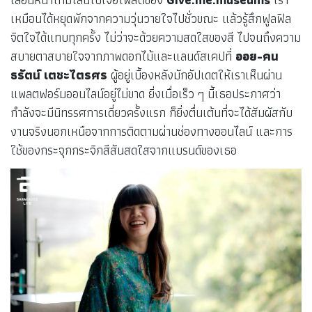
เหมือนได้หยุดพักจากความวุ่นวายใจไปชั่วขณะ แล้วรู้สึกฟูลฟิล
จิตใจได้แทบทุกครั้ง ไม่ว่าจะด้วยความสดใสของสี ไปจนถึงความ
สบายตาสบายใจจากภาพดอกไม้และแลนด์สเคปที่
ออย-คน
ธรัตน์ เตชะไตรศร
ผู้อยู่เบื้องหลังมักอัปเดตให้เราเห็นผ่าน
แพลตฟอร์มออนไลน์อยู่ไม่ขาด ยิ่งเมื่อเร็ว ๆ นี้เธอประกาศว่า
กำลังจะมีนิทรรศการเดี่ยวครั้งแรก ก็ยิ่งตื่นเต้นที่จะได้สัมผัสกับ
งานจริงนอกเหนือจากการติดตามผ่านช่องทางออนไลน์ และการ
ใช้ของกระจุกกระจิกสีสันสดใสจากแบรนด์ของเธอ