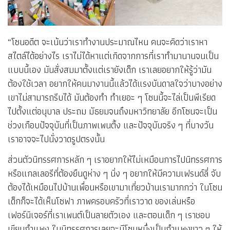
“โซนอดีต จะเน้นว่าเราทำงานประมาณไหน คนจะคิดว่าเราหา
สไตล์ได้อย่างไร เราไม่ได้หาแต่เกิดจากการที่เราทำมานานจนเป็น
แบบนี้เอง มันสั่งสมมาตั้งแต่เรายังเด็ก เราเลยอยากให้รู้ว่ามัน
ต้องใช้เวลา อยากให้คนมางานนี้แล้วได้แรงบันดาลใจว่าบางอย่าง
เขาไม่สามารถรีบได้ มันต้องทำ ทำเยอะ ๆ โซนนี้จะไล่เป็นพีเรียด
ไปตั้งแต่อนุบาล ประถม มัธยมจนถึงมหาวิทยาลัย อีกโซนจะเป็น
ช่วงเกือบปัจจุบันที่เป็นภาพเพนติ้ง และปัจจุบันจริง ๆ ที่บางวัน
เราอาจจะไปนั่งวาดรูปตรงนั้น
ส่วนตัวนิทรรศการหลัก ๆ เราอยากให้ไม่เหมือนการไปนิทรรศการ
หรือแกลเลอรีที่ต้องยืนดูห่าง ๆ นิ่ง ๆ อยากให้มีความเฟรนด์ลี่ จับ
ต้องได้เหมือนไปบ้านเพื่อนหรือเขามาเที่ยวบ้านเรามากกว่า ในโซน
เด็กก็จะได้เห็นโซฟา ภาพครอบครัวที่เราวาด ของเล่นหรือ
เฟอร์นิเจอร์ที่เราเพนต์เป็นลายตัวเอง และตอนเด็ก ๆ เราชอบ
เขียนกำแพง ในนิทรรศการเลยจะมีโซนหนึ่งเป็นกำแพงขาว ๆ ให้