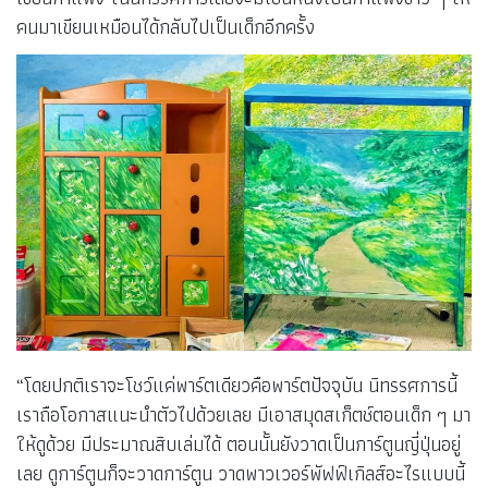
คนมาเขียนเหมือนได้กลับไปเป็นเด็กอีกครั้ง
“โดยปกติเราจะโชว์แค่พาร์ตเดียวคือพาร์ตปัจจุบัน นิทรรศการนี้
เราถือโอกาสแนะนำตัวไปด้วยเลย มีเอาสมุดสเก็ตช์ตอนเด็ก ๆ มา
ให้ดูด้วย มีประมาณสิบเล่มได้ ตอนนั้นยังวาดเป็นการ์ตูนญี่ปุ่นอยู่
เลย ดูการ์ตูนก็จะวาดการ์ตูน วาดพาวเวอร์พัฟฟ์เกิลส์อะไรแบบนี้