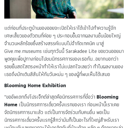
แต่ก่อนที่ประตูบ้านของออยจะเปิดให้เราได้เข้าไปทำความรู้จัก
เศษเสี้ยวของตัวตนที่ค่อย ๆ ประกอบขึ้นจากผลงานชิ้นน้อยใหญ่
จำนวนหลักร้อยซึ่งสร้างสรรค์แบบไม่จำกัดเทคนิค มาสู่
Give.me.museums เช่นทุกวันนี้ Sarakadee Lite ขอชวนออยมา
พูดคุยเพื่อปูทางก่อนไปชมนิทรรศการของเธอกัน…อยากบอกว่า
รอยยิ้มสดใสตรงหน้าทำให้เราไม่แปลกใจเลยว่า ทำไมผลงานของ
เธอถึงมักเติมสีสันให้กับวันหม่น ๆ ของผู้ที่พบเห็นได้เสมอ
Blooming Home Exhibition
“ขออัพเดทถึงโปรเจ็กต์ล่าสุดคือนิทรรศการที่ชื่อว่า
Blooming
Home
เป็นนิทรรศการเดี่ยวครั้งแรกของเรา ก่อนหน้านี้เราเคย
จัดนิทรรศการมาแล้ว แต่เป็นการจัดร่วมกับคนอื่น พอเป็น
นิทรรศการเดี่ยวครั้งแรกรู้สึกว่ามันก็เป็นอะไรที่ใหญ่สำหรับเรา
เหมือนกันเลยอยากจะให้เครดิตกับที่บ้านด้วย หลัก ๆ คืออยากเล่า