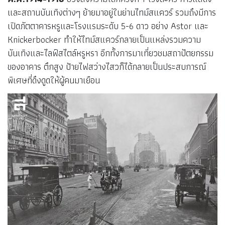
และสถานบันเทิงต่างๆ ย้ายมาอยู่ในย่านไทม์สแควร์ รวมถึงมีการ
เปิดภัตตาคารหรูและโรงแรมระดับ 5-6 ดาว อย่าง Astor และ
Knickerbocker ทำให้ไทม์สแควร์กลายเป็นแหล่งรวมความ
บันเทิงและไลฟ์สไตล์หรูหรา อีกทั้งการมาเที่ยวชมสถาปัตยกรรม
ของอาคาร ตึกสูง ป้ายไฟสว่างไสวก็ได้กลายเป็นประสบการณ์
พิเศษที่ดึงดูดให้ผู้คนมาเยือน