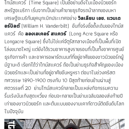
ไทม์สแควร์ (Time Square) เป็นชื่อย่านดังในเมืองนิวยอร์ก
สหรัฐอเมริกา เริ่มจากเป็นย่านค้าขายธุรกิจรถม้าลากของมหา
เศรษฐีอเมริกันยุคบุกเบิกประเทศอย่าง
วิลเลียม เอช. แวนเด
อร์บิลต์
(William H. Vanderbilt) อันที่จริงชื่อดั้งเดิมของไทม์ส
แควร์ คือ
ลองเอเคอร์ สแควร์
(Long Acre Square หรือ
Longacre Square) ซึ่งไม่ใช่แค่จัตุรัสกลางเมืองที่เป็นพื้นที่เปิด
โล่งขนาดใหญ่ แต่ยังได้รวมอาคารสูงรายรอบที่เป็นทั้งอาคารศูนย์
ธุรกิจการค้า และอาคารอพาร์ตเมนท์ที่อยู่อาศัยของชาวนิวยอร์กผู้
มีฐานะดี เรียกได้ว่าไทม์สแควร์ ถือเป็นย่านธุรกิจสำคัญของเมือง
นิวยอร์กและเป็นย่านที่อยู่อาศัยอันหรูหรา ต่อมาในช่วงคริสต
ทศวรรษ 1890-1900 ตรงกับ 10 ปีสุดท้ายก่อนข้ามผ่านสู่
ศตวรรษที่ 20 ย่านไทม์สแควร์กลายเป็นแหล่งกิจกรรมความ
รื่นเริงบันเทิงสุดเหวี่ยง ก่อนจะกลายเป็นย่านเฉลิมฉลองส่งท้ายปี
เก่าของชาวนิวยอร์ก และต้นแบบของงานเคาท์ดาวน์ติดอันดับโลก
ในปัจจุบัน