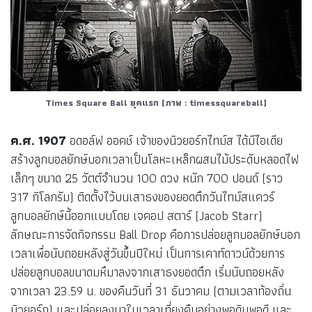
Times Square Ball ยุคแรก
(ภาพ : timessquareball)
ค.ศ. 1907
อดอล์ฟ ออคช์ เจ้าของนิวยอร์กไทม์ส ได้มีไอเดีย
สร้างลูกบอลยักษ์บอกเวลาเป็นโลหะเหล็กผสมไม้ประดับหลอดไฟ
เล็กๆ ขนาด 25 วัตต์จำนวน 100 ดวง หนัก 700 ปอนด์ (ราว
317 กิโลกรัม) ติดตั้งไว้บนเสาธงของยอดตึกวันไทม์สแควร์
ลูกบอลยักษ์นี้ออกแบบโดย เจคอป สตาร์ (Jacob Starr)
ลักษณะการจัดกิจกรรม Ball Drop คือการปล่อยลูกบอลยักษ์บอก
เวลาเพื่อนับถอยหลังสู่วันขึ้นปีใหม่ เป็นการเคาท์ดาวน์ด้วยการ
ปล่อยลูกบอลขนาดมหึมาลงจากเสาธงยอดตึก เริ่มนับถอยหลัง
จากเวลา 23.59 น. ของคืนวันที่ 31 ธันวาคม (ตามเวลาท้องถิ่น
นิวยอร์ก) และปล่อยลงมาในเวลาเที่ยงคืนอย่างพอดิบพอดี และ