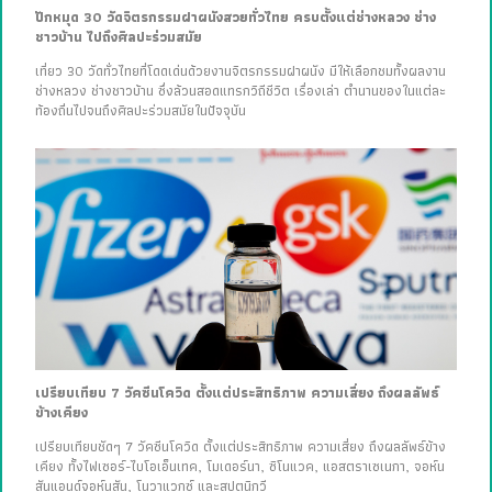
ปักหมุด 30 วัดจิตรกรรมฝาผนังสวยทั่วไทย ครบตั้งแต่ช่างหลวง ช่าง
ชาวบ้าน ไปถึงศิลปะร่วมสมัย
เที่ยว 30 วัดทั่วไทยที่โดดเด่นด้วยงานจิตรกรรมฝาผนัง มีให้เลือกชมทั้งผลงาน
ช่างหลวง ช่างชาวบ้าน ซึ่งล้วนสอดแทรกวิถีชีวิต เรื่องเล่า ตำนานของในแต่ละ
ท้องถิ่นไปจนถึงศิลปะร่วมสมัยในปัจจุบัน
เปรียบเทียบ 7 วัคซีนโควิด ตั้งแต่ประสิทธิภาพ ความเสี่ยง ถึงผลลัพธ์
ข้างเคียง
เปรียบเทียบชัดๆ 7 วัคซีนโควิด ตั้งแต่ประสิทธิภาพ ความเสี่ยง ถึงผลลัพธ์ข้าง
เคียง ทั้งไฟเซอร์-ไบโอเอ็นเทค, โมเดอร์นา, ซิโนแวค, แอสตราเซเนกา, จอห์น
สันแอนด์จอห์นสัน, โนวาแวกซ์ และสปุตนิกวี