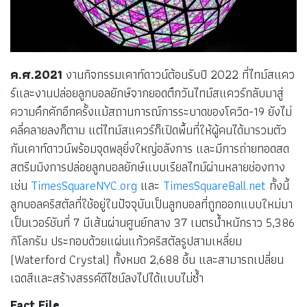
ค.ศ.2021
งานกิจกรรมเคาท์ดาวน์ต้อนรับปี 2022 ที่ไทม์สแคว
ร์และงานปล่อยลูกบอลยักษ์จากยอดตึกวันไทม์สแควร์กลับมาสู่
ความคึกคักอีกครั้งแม้สถานการณ์การระบาดของโควิด-19 ยังไม่
คลี่คลายลงก็ตาม แต่ไทม์สแควร์ก็เปิดพื้นที่ให้ผู้คนได้มารวมตัว
กันเคาท์ดาวน์พร้อมจุดพลุยิ่งใหญ่อลังการ และมีการถ่ายทอดสด
สตรีมมิงการปล่อยลูกบอลยักษ์แบบเรียลไทม์ผ่านหลายช่องทาง
เช่น
TimesSquareNYC.org
และ
TimesSquareBall.net
ทั้งนี้
ลูกบอลคริสตัลที่ใช้อยู่ในปัจจุบันเป็นลูกบอลที่ถูกออกแบบใหม่มา
เป็นเวอร์ชันที่ 7 มีเส้นผ่านศูนย์กลาง 37 เมตรน้ำหนักราว 5,386
กิโลกรัม ประกอบด้วยแผ่นแก้วคริสตัลรูปสามเหลี่ยม
(Waterford Crystal) ทั้งหมด 2,688 ชิ้น และสามารถเปลี่ยน
เฉดสีและสร้างสรรค์ดีไซน์ลงไปได้แบบไม่ซ้ำ
Fact File