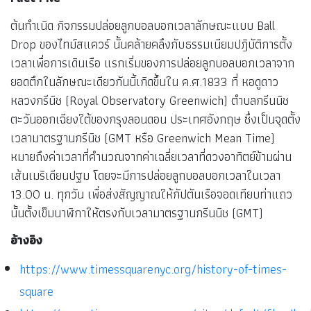
ต้นกำเนิด กิจกรรมปล่อยลูกบอลบอกเวลาลักษณะแบบ Ball
Drop ของไทม์สแควร์ นั้นคล้ายคลึงกับธรรมเนียมปฎิบัติการตั้ง
เวลาเพื่อการเดินเรือ แรกเริ่มของการปล่อยลูกบอลบอกเวลาจาก
ยอดตึกในลักษณะเดียวกันนี้เกิดขึ้นใน ค.ศ.1833 ที่ หอดูดาว
หลวงกรีนิช (Royal Observatory Greenwich) ตำบลกรีนนิช
ตะวันออกเฉียงใต้ของกรุงลอนดอน ประเทศอังกฤษ ซึ่งเป็นจุดตั้ง
เวลามาตรฐานกรีนิช (GMT หรือ Greenwich Mean Time)
หมายถึงค่าเวลาที่คำนวณจากค่าเฉลี่ยเวลาที่ดวงอาทิตย์ข้ามผ่าน
เส้นเมริเดียนปฐม โดยจะมีการปล่อยลูกบอลบอกเวลาในเวลา
13.00 น. ทุกวัน เพื่อส่งสัญญาณให้กัปตันเรือจอดเทียบท่าแถว
นั้นตั้งเข็มนาฬิกาให้ตรงกับเวลามาตรฐานกรีนนิช (GMT)
อ้างอิง
https://www.timessquarenyc.org/history-of-times-
square