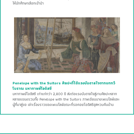
ให้นักศึกษาเลือกเข้าป่า
Penelope with the Suitors ศิลปะที่ได้แรงบันดาลใจจากบทกวี
โบราณ มหากาพย์โอดิสซี
มหากาพย์โอดิสซี เก่าแก่กว่า 2,800 ปี ส่งต่อแรงบันดาลใจสู่งานศิลปะหลาก
หลายแขนงรวมทั้ง Penelope with the Suitors ภาพเขียนนางเพเนโลพีและ
ผู้ที่มาสู่ขอ เล่าเรื่องราวของเพเนโลพีขณะที่รอคอยโอดิสซีอุสหวนคืนบ้าน