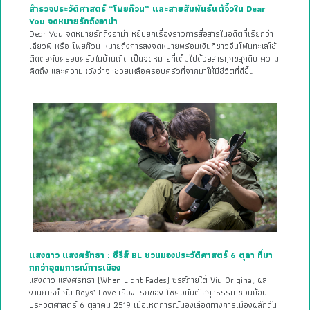
สำรวจประวัติศาสตร์ “โพยก๊วน” และสายสัมพันธ์แต้จิ๋วใน Dear
You จดหมายรักถึงอาม่า
Dear You จดหมายรักถึงอาม่า หยิบยกเรื่องราวการสื่อสารในอดีตที่เรียกว่า
เฉียวพี หรือ โพยก๊วน หมายถึงการส่งจดหมายพร้อมเงินที่ชาวจีนโพ้นทะเลใช้
ติดต่อกับครอบครัวในบ้านเกิด เป็นจดหมายที่เต็มไปด้วยสารทุกข์สุกดิบ ความ
คิดถึง และความหวังว่าจะช่วยเหลือครอบครัวที่จากมาให้มีชีวิตที่ดีขึ้น
แสงดาว แสงศรัทธา : ซีรีส์ BL ชวนมองประวัติศาสตร์ 6 ตุลา ที่มา
กกว่าอุดมการณ์การเมือง
แสงดาว แสงศรัทธา (When Light Fades) ซีรีส์ภายใต้ Viu Original ผล
งานการกำกับ Boys’ Love เรื่องแรกของ โชคอนันต์ สกุลธรรม ชวนย้อน
ประวัติศาสตร์ 6 ตุลาคม 2519 เมื่อเหตุการณ์นองเลือดทางการเมืองผลักดัน