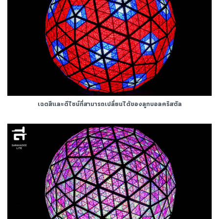
เฉดสีและดีไซน์ที่สามารถเปลี่ยนได้ของลูกบอลคริสตัล