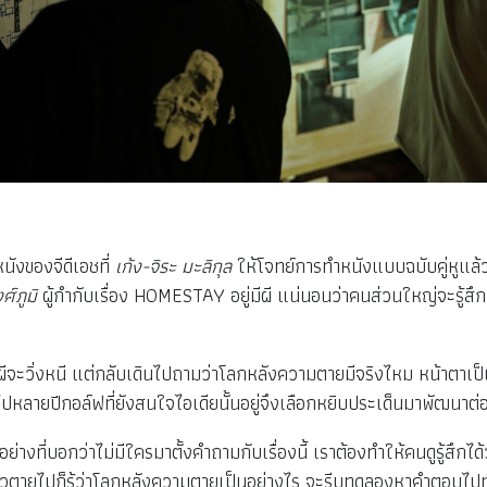
ังของจีดีเอชที่
เก้ง-จิระ มะลิกุล
ให้โจทย์การทำหนังแบบฉบับคู่หูแล้ว
งศ์ภูมิ
ผู้กำกับเรื่อง HOMESTAY อยู่มีผี แน่นอนว่าคนส่วนใหญ่จะรู้
ผีจะวิ่งหนี แต่กลับเดินไปถามว่าโลกหลังความตายมีจริงไหม หน้าตาเป็นอ
นไปหลายปีกอล์ฟที่ยังสนใจไอเดียนั้นอยู่จึงเลือกหยิบประเด็นมาพัฒนาต่
างที่บอกว่าไม่มีใครมาตั้งคำถามกับเรื่องนี้ เราต้องทำให้คนดูรู้สึกได
๋ยวตายไปก็รู้ว่าโลกหลังความตายเป็นอย่างไร จะรีบทดลองหาคำตอบไปทำ