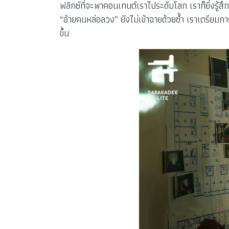
ฟลิกซ์ที่จะพาคอนเทนต์เราไประดับโลก เราก็ยิ่งรู้ส
“อ้ายคนหล่อลวง” ยังไม่เข้าฉายด้วยซ้ำ เราเตรียมก
ขึ้น