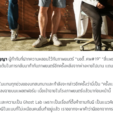
ปัญญา
ผู้กำกับที่ฝากความหลอนไว้กับภาพยนตร์ “บอดี้..ศพ#19” “สี่แพ
ะตื่นเต้นในการกลับมากำกับภาพยนตร์อีกครั้งหลังจากห่างหายไปนาน แถม
ู่ในแทบทุกช่วงของบทสนทนาและกำลังจะกล่าวอีกครั้งว่านี่เป็น “ครั้งแ
H ลงฉายบนแพลตฟอร์ม เมื่อเข้าฉายในโรงภาพยนตร์แล้วมาก่อนหน้านี้
ละความเป็น Ghost Lab เพราะเป็นเรื่องที่ตั้งคำถามกับผี เป็นแนวคิดใ
ำหนังผีในแบบที่ไม่เหมือนคนอื่นทำอยู่แล้ว เราอยากจะพาคำว่าผีออกจา