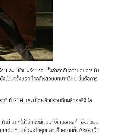
ร่ง”และ “ห้าแพร่ง” รวมทั้งล่าสุดกับความคมคายใน
ยังเป็นครั้งแรกที่กอล์ฟสวมบทบาทใหม่ นั่นคือการ
รก” ที่ GDH และเน็ตฟลิกซ์ร่วมกันผลิตออริจินัล
หม่ และไม่ใช่หนังผีแบบที่จีดีเอชเคยทำ ซึ่งตัวผม
กกรอบเดิม ๆ…แล้วพอได้คุยและเห็นความตั้งใจของเน็ต