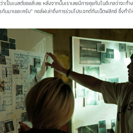
ึกว่าเป็นเบสต์ชอยส์เลย หลังจากนั้นเราเลยมีการคุยกันในดีเทลว่าจะทำง
ารกันมาเยอะครับ” กอล์ฟเล่าถึงการร่วมโปรเจกต์กับเน็ตฟลิกซ์ ซึ่งทำใ