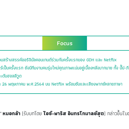
Focus
่วมสร้างสรรค์ออริจินัลคอนเทนต์ร่วมกันครั้งแรกของ GDH และ Netflix
อร์เป็นครั้งแรก ยังมีทีมงานคนรุ่นใหม่คุณภาพแน่นอยู่เบื้องหลังมากมาย ทั้ง ปั๊
ะดับฮอลลีวูด
ก 26 พฤษภาคม พ.ศ.2564 บน Netflix พร้อมซับและเสียงพากย์หลายภาษา
ง”
หมอกล้า
(รับบทโดย
ไอซ์-พาริส อินทรโกมาลย์สุต
) กล่าวขึ้นใ