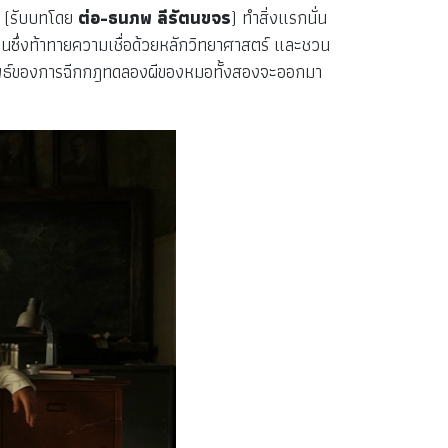
ี
(รับบทโดย
ต่อ-ธนภพ ลีรัตนขจร
) ทำสิ่งแรกนั่น
อนซึ่งท้าทายความเชื่อด้วยหลักวิทยาศาสตร์ และชวน
วผลลัพธ์ของการฉีกกฎทดลองผีของหมอทั้งสองจะออกมา