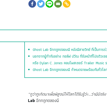
Ghost Lab ฉีกกฏทดลองผี หนังผีสายวิทย์ ที่เป็นการร
นอกจากผู้กำกับอย่าง กอล์ฟ ปวีณ ที่รับหน้าที่โปรดิวเซ
หรือ Dylan C. Jones คอมโพสเซอร์ Trailer Music ร
Ghost Lab ฉีกกฏทดลองผี กำหนดฉายพร้อมกันทั่วโล
“กูว่ากูเกิดมาเพื่อพิสูจน์ให้โลกได้รับรู้ว่ะ…ว่าผีมีจริ
Lab
ฉีกกฎทดลองผี