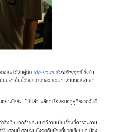
กอล์ฟได้จับคู่กับ
เต๋อ-นวพล
ธำรงรัตนฤทธิ์
ซึ่งใน
สึกกับประเด็นนี้ด้วยความกลัว สวนทางกับกอล์ฟและ
ย่างไรล่ะ” ใช่แล้ว พล็อตเรื่องหมอคู่หูที่อยากจับผี
อ
้ว่าสิ่งที่หมอกล้าและหมอวีถามเป็นเรื่องที่ควรจะถาม
ไมตอนนี้ ตอนผมนั่งคุยกับน้องที่ช่วยเขียนบท น้อง