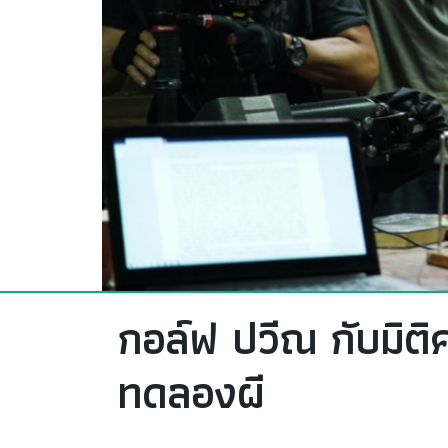
กอล์ฟ ปวีณ กับมิต
ทดลองผี