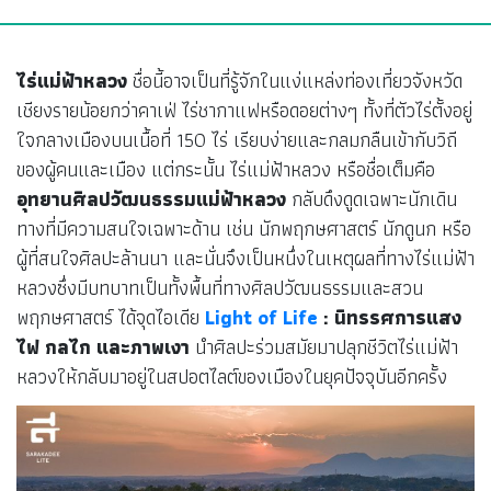
ไร่แม่ฟ้าหลวง
ชื่อนี้อาจเป็นที่รู้จักในแง่แหล่งท่องเที่ยวจังหวัด
เชียงรายน้อยกว่าคาเฟ่ ไร่ชากาแฟหรือดอยต่างๆ ทั้งที่ตัวไร่ตั้งอยู่
ใจกลางเมืองบนเนื้อที่ 150 ไร่ เรียบง่ายและกลมกลืนเข้ากับวิถี
ของผู้คนและเมือง แต่กระนั้น ไร่แม่ฟ้าหลวง หรือชื่อเต็มคือ
อุทยานศิลปวัฒนธรรมแม่ฟ้าหลวง
กลับดึงดูดเฉพาะนักเดิน
ทางที่มีความสนใจเฉพาะด้าน เช่น นักพฤกษศาสตร์ นักดูนก หรือ
ผู้ที่สนใจศิลปะล้านนา และนั่นจึงเป็นหนึ่งในเหตุผลที่ทางไร่แม่ฟ้า
หลวงซึ่งมีบทบาทเป็นทั้งพื้นที่ทางศิลปวัฒนธรรมและสวน
พฤกษศาสตร์ ได้จุดไอเดีย
Light of Life
: นิทรรศการแสง
ไฟ กลไก และภาพเงา
นำศิลปะร่วมสมัยมาปลุกชีวิตไร่แม่ฟ้า
หลวงให้กลับมาอยู่ในสปอตไลต์ของเมืองในยุคปัจจุบันอีกครั้ง