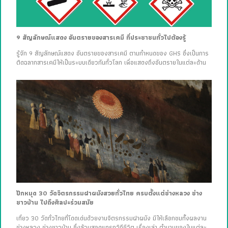
9 สัญลักษณ์แสดง อันตรายของสารเคมี ที่ประชาชนทั่วไปต้องรู้
รู้จัก 9 สัญลักษณ์แสดง อันตรายของสารเคมี ตามกำหนดของ GHS ซึ่งเป็นการ
ติดฉลากสารเคมีให้เป็นระบบเดียวกันทั่วโลก เพื่อแสดงถึงอันตรายในแต่ละด้าน
ปักหมุด 30 วัดจิตรกรรมฝาผนังสวยทั่วไทย ครบตั้งแต่ช่างหลวง ช่าง
ชาวบ้าน ไปถึงศิลปะร่วมสมัย
เที่ยว 30 วัดทั่วไทยที่โดดเด่นด้วยงานจิตรกรรมฝาผนัง มีให้เลือกชมทั้งผลงาน
ช่างหลวง ช่างชาวบ้าน ซึ่งล้วนสอดแทรกวิถีชีวิต เรื่องเล่า ตำนานของในแต่ละ