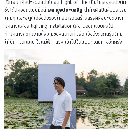
เป็นพื้นที่ศิลปะร่วมสมัยโดยมี Light of Life เป็นโปรเจกต์ตั้งต้น
ซึ่งได้นักออกแบบมือดี
พล หุยประเสริฐ
นำทัพศิลปินสื่อผสมรุ่น
ใหม่ๆ และสตูดิโอชื่อดังของไทยมาร่วมสร้างสรรค์ศิลปะจัดวางท่า
มกลางแสงสี lighting installationใส่งานออกแบบลงไป
ท่ามกลางความงามดั้งเดิมของสถานที่ เพื่อหวังดึงดูดคนรุ่นใหม่
ให้ปักหมุดหมาย ไร่แม่ฟ้าหลวง เข้าไปในแผนที่เดินทางอีกครั้ง