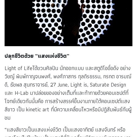
ปลุกชีวิตด้วย “แสงแห่งชีวิต”
Light of Lifeได้ชวนศิลปิน นักออกแบบ และสตูดิโอชื่อดัง อย่าง
วิชญ์ พิมพ์กาญจนพงศ์, พงศ์ภาสกร กุลถิรธรรม, กรกต อารมณ์
ดี, ธัชพล สุนทราจารย์, 27 June, Light is, Saturate Design
และ H-Lab มาปล่อยของอย่างเต็มที่และท้าทายด้วยคอนเซปต์ที่
โจทย์เดียวกันนั่นคือ การสร้างสรรค์ชิ้นงานภายใต้คอนเซปต์แสง
สีขาว เป็น kinetic art ที่มีความเคลื่อนไหวหรือมีปฏิสัมพันธ์กับผู้
ชม
“แสงสีขาวเป็นแสงแห่งชีวิต เป็นแสงอาทิตย์ แสงจันทร์ หรือ