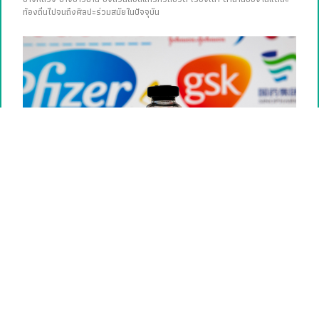
ท้องถิ่นไปจนถึงศิลปะร่วมสมัยในปัจจุบัน
เปรียบเทียบ 7 วัคซีนโควิด ตั้งแต่ประสิทธิภาพ ความเสี่ยง ถึงผลลัพธ์
ข้างเคียง
เปรียบเทียบชัดๆ 7 วัคซีนโควิด ตั้งแต่ประสิทธิภาพ ความเสี่ยง ถึงผลลัพธ์ข้าง
เคียง ทั้งไฟเซอร์-ไบโอเอ็นเทค, โมเดอร์นา, ซิโนแวค, แอสตราเซเนกา, จอห์น
สันแอนด์จอห์นสัน, โนวาแวกซ์ และสปุตนิกวี