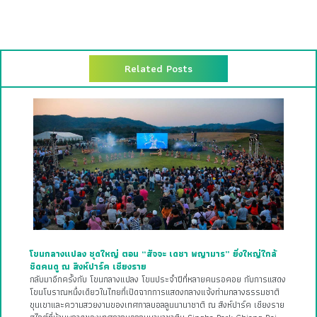
Related Posts
โขนกลางแปลง ชุดใหญ่ ตอน “สัจจะ เดชา พญามาร” ยิ่งใหญ่ใกล้
ชิดคนดู ณ สิงห์ปาร์ค เชียงราย
กลับมาอีกครั้งกับ โขนกลางแปลง โขนประจำปีที่หลายคนรอคอย กับการแสดง
โขนโบราณหนึ่งเดียวในไทยที่เปิดฉากการแสดงกลางแจ้งท่ามกลางธรรมชาติ
ขุนเขาและความสวยงามของเทศกาลบอลลูนนานาชาติ ณ สิงห์ปาร์ค เชียงราย