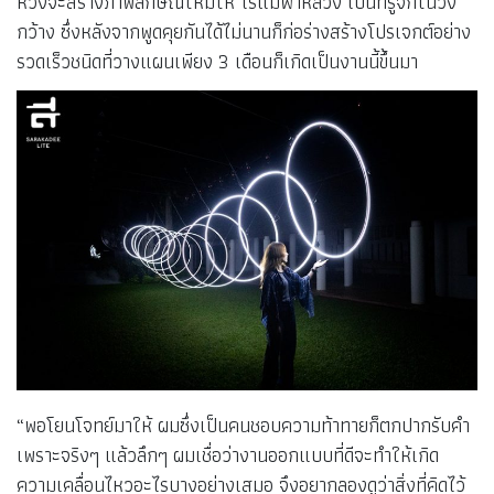
หวังจะสร้างภาพลักษณ์ใหม่ให้ ไร่แม่ฟ้าหลวง เป็นที่รู้จักในวง
กว้าง ซึ่งหลังจากพูดคุยกันได้ไม่นานก็ก่อร่างสร้างโปรเจกต์อย่าง
รวดเร็วชนิดที่วางแผนเพียง 3 เดือนก็เกิดเป็นงานนี้ขึ้นมา
“พอโยนโจทย์มาให้ ผมซึ่งเป็นคนชอบความท้าทายก็ตกปากรับคำ
เพราะจริงๆ แล้วลึกๆ ผมเชื่อว่างานออกแบบที่ดีจะทำให้เกิด
ความเคลื่อนไหวอะไรบางอย่างเสมอ จึงอยากลองดูว่าสิ่งที่คิดไว้