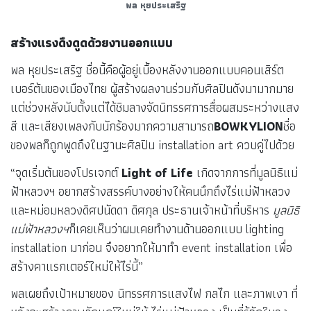
พล หุยประเสริฐ
สร้างแรงดึงดูดด้วยงานออกแบบ
พล หุยประเสริฐ ชื่อนี้คือผู้อยู่เบื้องหลังงานออกแบบคอนเสิร์ต
เบอร์ต้นของเมืองไทย ผู้สร้างผลงานร่วมกับศิลปินดังมามากมาย
แต่ช่วงหลังนับตั้งแต่ได้ชิมลางจัดนิทรรศการสื่อผสมระหว่างแสง
สี และเสียงเพลงกับนักร้องมากความสามารถ
BOWKYLION
ชื่อ
ของพลก็ถูกพูดถึงในฐานะศิลปิน installation art ควบคู่ไปด้วย
“จุดเริ่มต้นของโปรเจกต์
Light of Life
เกิดจากการที่มูลนิธิแม่
ฟ้าหลวงฯ อยากสร้างสรรค์บางอย่างให้คนนึกถึงไร่แม่ฟ้าหลวง
และหม่อมหลวงดิศปนัดดา ดิศกุล ประธานเจ้าหน้าที่บริหาร
มูลนิธิ
แม่ฟ้าหลวงฯ
ก็เคยเห็นว่าผมเคยทำงานด้านออกแบบ lighting
installation มาก่อน จึงอยากให้มาทำ event installation เพื่อ
สร้างคาแรกเตอร์ใหม่ให้ไร่นี้”
พลเผยถึงเป้าหมายของ นิทรรศการแสงไฟ กลไก และภาพเงา ที่