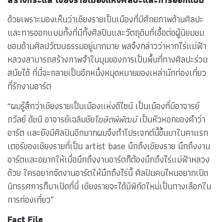
ด้วยเพราะมองเห็นว่าเชียงรายเป็นเมืองที่มีศักยภาพด้านศิลปะ
และการออกแบบทั้งที่มีทั้งศิลปินและวัตถุดิบที่เอื้อต่อผู้นิยมชม
ชอบด้านศิลปวัฒนธรรมอยู่มากมาย พลจึงกล่าวว่าหากไร่แม่ฟ้า
หลวงสามารถสร้างภาพจำในมุมของการเป็นพื้นที่ทางศิลปะร่วม
สมัยได้ ที่นี่จะกลายเป็นอีกหนึ่งหมุดหมายของเหล่านักท่องเที่ยว
ที่รักงานอาร์ต
“ผมรู้สึกว่าเชียงรายเป็นเมืองแห่งดีไซน์ เป็นเมืองที่มีอาจารย์
ถวัลย์ ดัชนี อาจารย์เฉลิมชัย
โฆษิตพิพัฒน์
เป็นหัวหอกของคำว่า
อาร์ต และยังมีศิลปินอีกมากผมจึงทำโปรเจกต์นี้ขึ้นมาในคาแรก
เตอร์ของเชียงรายที่เป็น artist base นึกถึงเชียงราย นึกถึงงาน
อาร์ตและอยากให้เมื่อนึกถึงงานอาร์ตก็ต้องนึกถึงไร่แม่ฟ้าหลวง
ด้วย ใครอยากจัดงานอาร์ตให้นึกถึงไร่นี้ ศิลปินคนไหนอยากเปิด
นิทรรศการก็มาเปิดที่นี่ เชียงรายจะได้มีพิกัดใหม่เป็นทางเลือกใน
การท่องเที่ยว”
Fact File