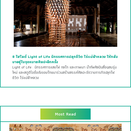
8 ไฮไลต์ Light of Life นิทรรศการปลุกชีวิต ไร่แม่ฟ้าหลวง ให้กลับ
มาอยู่ในจุดหมายศิลปะอีกครั้ง
Light of Life : นิทรรศการแสงไฟ กลไก และภาพเงา นำทัพศิลปินสื่อผสมรุ่น
ใหม่ และสตูดิโอชื่อดังของไทยมาร่วมสร้างสรรค์ศิลปะจัดวางภารกิจปลุกไฟ
ชีวิต ไร่แม่ฟ้าหลวง
Most Read