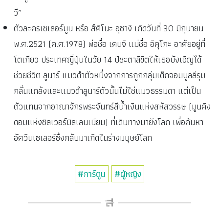
วี”
ตัวละครเซเลอร์มูน หรือ สึคิโนะ อุซางิ เกิดวันที่ 30 มิถุนายน
พ.ศ.2521 (ค.ศ.1978) พ่อชื่อ เคนจิ แม่ชื่อ อิคุโกะ อาศัยอยู่ที่
โตเกียว ประเทศญี่ปุ่นในวัย 14 ปีชะตาลิขิตให้เธอบังเอิญได้
ช่วยชีวิต ลูนาร์ แมวดำตัวหนึ่งจากการถูกกลุ่มเด็กจอมบูลลีรุม
กลั่นแกล้งและแมวดำลูนาร์ตัวนั้นไม่ใช่แมวธรรมดา แต่เป็น
ตัวแทนจากอาณาจักรพระจันทร์สีน้ำเงินแห่งสหัสวรรษ (มูนคิง
ดอมแห่งซิลเวอร์มิลเลนเนียม) ที่เดินทางมายังโลก เพื่อค้นหา
อัศวินเซเลอร์ซึ่งกลับมาเกิดในร่างมนุษย์โลก
#การ์ตูน
#ผู้หญิง