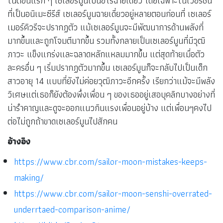
ในตอนแรก ๆ เซเลอร์มูนเป็นฮีโร่ฉายเดี่ยว โดยเฉพาะในเวอร์ชัน
ที่เป็นอนิเมะซีรีส์ เซเลอร์มูนฉายเดี่ยวอยู่หลายตอนก่อนที่ เซเลอร์
เมอร์คิวรีจะปรากฏตัว แม้เซเลอร์มูนจะมีพัฒนาการด้านพลังที่
มากขึ้นและถูกโจมตีมากขึ้น รวมทั้งกลายเป็นเซเลอร์มูนที่มีวุฒิ
ภาวะ แข็งแกร่งและฉลาดหลักแหลมมากขึ้น แต่สุดท้ายเมื่อตัว
ละครอื่น ๆ เริ่มปรากฏตัวมากขึ้น เซเลอร์มูนก็จะกลับไปเป็นเด็ก
สาวอายุ 14 แบบที่ยังไม่ค่อยวุฒิภาวะอีกครั้ง เรียกว่าแม้จะมีพลัง
วิเศษแต่เธอก็ยังต้องพึ่งเพื่อน ๆ ของเธออยู่เสอบุคลิกบางอย่างที่
น่ารำคาญและดูจะออกแนวกินแรงเพื่อนอยู่บ้าง แต่เพื่อนๆคงไป
ต่อไม่ถูกถ้าขาดเซเลอร์มูนไปสักคน
อ้างอิง
https://www.cbr.com/sailor-moon-mistakes-keeps-
making/
https://www.cbr.com/sailor-moon-senshi-overrated-
underrtaed-comparison-anime/