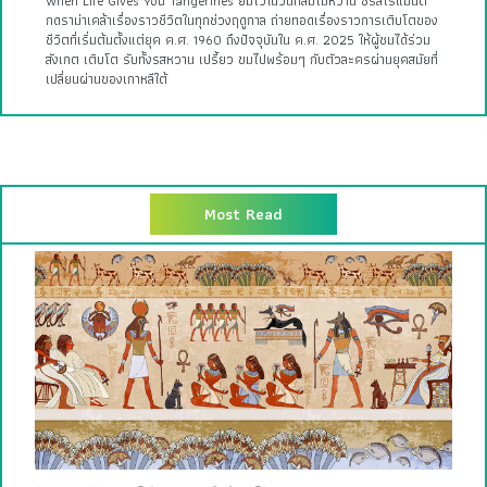
When Life Gives You Tangerines ยิ้มไว้ในวันที่ส้มไม่หวาน ซีรีส์โรแมนติ
กดราม่าเคล้าเรื่องราวชีวิตในทุกช่วงฤดูกาล ถ่ายทอดเรื่องราวการเติบโตของ
ชีวิตที่เริ่มต้นตั้งแต่ยุค ค.ศ. 1960 ถึงปัจจุบันใน ค.ศ. 2025 ให้ผู้ชมได้ร่วม
สังเกต เติบโต รับทั้งรสหวาน เปรี้ยว ขมไปพร้อมๆ กับตัวละครผ่านยุคสมัยที่
เปลี่ยนผ่านของเกาหลีใต้
Most Read