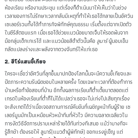
ห้องเรียน หรืองานประชุม แต่เรื่องก็ดำเนินมาให้เห็นว่าในช่วง
เวลาของการไม่รักษาเวลากลับมีเหตุที่ทำให้เธอได้กลายเป็นอัศวิน
เซเลอร์รวมทั้งได้ทำภารกิจพิทักษ์คุณธรรม เริ่มตั้งแต่ฉากเปิดตัว
ในซีรีส์ตอนแรก เมื่อเธอได้ช่วยแมวน้อยบาดเจ็บให้รอดพ้นจาก
มือกลุ่มเด็กเกเรได้ และแมวน้อยสีดำตัวนั้นคือ
ลูนาร์
ผู้มอบเข็ม
กลัดแปลงร่างและพลังจากดวงจันทร์ให้แก่เธอ
2. ฮีโร่แสนขี้เกียจ
ใครจะเชื่อว่าอัศวินที่ลุกขึ้นมาปกป้องโลกนั้นจะมีความขี้เกียจและ
ปัดภาระความรับผิดชอบในหลายครั้ง โดยเฉพาะเวลาที่ต้องทำการ
บ้านหรือทำข้อสอบที่บ้าน อีกทั้งผลการเรียนก็ต่ำเตี้ยมาตลอดแต่
เกรดในห้องเรียนที่ต่ำก็ไม่ได้แปลว่าเธอจะไม่เก่งไปเสียทุกเรื่อง
จะสังเกตได้ว่าเมื่อเจอสถานการณ์คับขันที่เผชิญหน้ากับผู้ร้าย เซ
เลอร์มูนมักเป็นเหมือนหัวหน้าทีมที่หัวไว มีความฉลาดเฉลียวใน
การงัดวิธีจัดการปราบเหล่าร้ายได้ทันท่วงทีเสมอ แม้ว่าบางทีจะ
รู้สึกช้า ต้องรอให้ ลูนาร์(แมวดำผู้พิทักษ์) ออกแรงขู่เข็ญ แต่