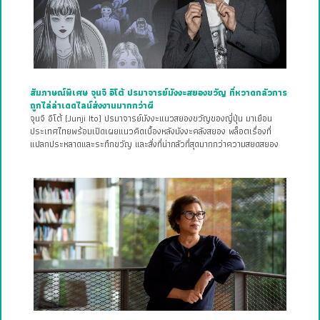
สัมภาษณ์พิเศษ จุนจิ อิโต้ ปรมาจารย์มังงะสยองขวัญ ที่หวาดกลัวการ
ถูกไล่ล่าเดดไลน์ส่งงานมากกว่าผี
จุนจิ อิโต้ (Junji Ito) ปรมาจารย์มังงะแนวสยองขวัญของญี่ปุ่น มาเยือน
ประเทศไทยพร้อมเปิดเผยแนวคิดเบื้องหลังมังงะคลังสยอง พล็อตเรื่องที่
แปลกประหลาดและระทึกขวัญ และสิ่งที่น่ากลัวที่สุดมากกว่าความสยดสยอง