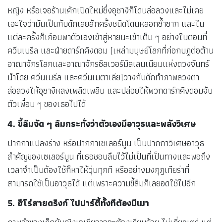
หญิง หรือเจอร้านเค้กเปิดใหม่ซึ่งอุซางิก็โดนล่อลวงและไม่เคย
เอะใจว่ามันเป็นกับดักเลยสักครั้งชนิดโดนหลอกซ้ำซาก และใน
แต่ละครั้งก็เกือบพาตัวเองเข้าสู่หายนะเข้าเต็ม ๆ อย่างในตอนที่
ควีนเบรีล และฝ่ายดาร์กคิงดอม (เหล่ามนุษย์โลกที่ก่อกบฏต่อต้าน
อาณาจักรโลกและอาณาจักรซิลเวอร์มิลเลนเนียมแห่งดวงจันทร์
นำโดย ควีนเบรีล และควีนเมตาเลีย)วางกับดักทำภาพลวงตา
ล่อลวงให้อุซางิหลงเพลิดเพลิน และปล่อยให้พวกดาร์กคิงดอมจับ
ตัวเพื่อน ๆ ของเธอไปได้
4. ขี้ลืมจัด ๆ ลืมกระทั่งว่าตัวเองมีอาวุธและพลังวิเศษ
ปากกาแปลงร่าง หรือปากกาเซเลอร์มูน เป็นปากกาวิเศษอาวุธ
สำคัญของเซเลอร์มูน ที่เธอชอบลืมไว้ไม่เป็นที่เป็นทางและพอถึง
เวลาจำเป็นต้องใช้ก็หาให้วุ่นทุกที หรืออย่างมงกุฎเทียร่าที่
สามารถใช้เป็นอาวุธได้ แต่เพราะความขี้ลืมก็เลยอดใช้ไปอีก
5. ฮีโร่สายดริงก์ ไปปาร์ตี้ทั้งทีต้องมีเมา