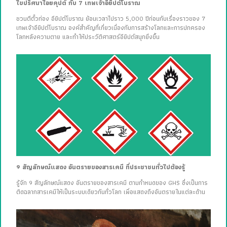
ไขปริศนาไอยคุปต์ กับ 7 เทพเจ้าอียิปต์โบราณ
ชวนตีตั๋วท่อง อียิปต์โบราณ ย้อนเวลาไปราว 5,000 ปีก่อนกับเรื่องราวของ 7
เทพเจ้าอียิปต์โบราณ องค์สำคัญที่เกี่ยวเนื่องกับการสร้างโลกและการปกครอง
โลกหลังความตาย และทำให้ประวัติศาสตร์อียิปต์สนุกยิ่งขึ้น
9 สัญลักษณ์แสดง อันตรายของสารเคมี ที่ประชาชนทั่วไปต้องรู้
รู้จัก 9 สัญลักษณ์แสดง อันตรายของสารเคมี ตามกำหนดของ GHS ซึ่งเป็นการ
ติดฉลากสารเคมีให้เป็นระบบเดียวกันทั่วโลก เพื่อแสดงถึงอันตรายในแต่ละด้าน