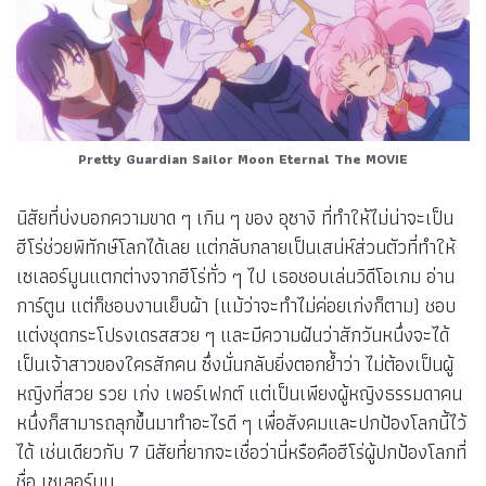
Pretty Guardian Sailor Moon Eternal The MOVIE
นิสัยที่บ่งบอกความขาด ๆ เกิน ๆ ของ อุซางิ ที่ทำให้ไม่น่าจะเป็น
ฮีโร่ช่วยพิทักษ์โลกได้เลย แต่กลับกลายเป็นเสน่ห์ส่วนตัวที่ทำให้
เซเลอร์มูนแตกต่างจากฮีโร่ทั่ว ๆ ไป เธอชอบเล่นวิดีโอเกม อ่าน
การ์ตูน แต่ก็ชอบงานเย็บผ้า (แม้ว่าจะทำไม่ค่อยเก่งก็ตาม) ชอบ
แต่งชุดกระโปรงเดรสสวย ๆ และมีความฝันว่าสักวันหนึ่งจะได้
เป็นเจ้าสาวของใครสักคน ซึ่งนั่นกลับยิ่งตอกย้ำว่า ไม่ต้องเป็นผู้
หญิงที่สวย รวย เก่ง เพอร์เฟกต์ แต่เป็นเพียงผู้หญิงธรรมดาคน
หนึ่งก็สามารถลุกขึ้นมาทำอะไรดี ๆ เพื่อสังคมและปกป้องโลกนี้ไว้
ได้ เช่นเดียวกับ 7 นิสัยที่ยากจะเชื่อว่านี่หรือคือฮีโร่ผู้ปกป้องโลกที่
ชื่อ เซเลอร์มูน