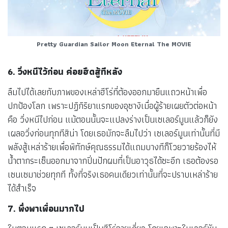
Pretty Guardian Sailor Moon Eternal The MOVIE
6. วิ่งหนีไว้ก่อน ค่อยฮึดสู้ทีหลัง
ลืมไปได้เลยกับภาพของเหล่าฮีโร่ที่ต้องออกมายืนแถวหน้าเพื่อ
ปกป้องโลก เพราะปฏิกิริยาแรกของอุซางิเมื่อผู้ร้ายเผยตัวต่อหน้า
คือ วิ่งหนีไปก่อน แม้ตอนนั้นจะแปลงร่างเป็นเซเลอร์มูนแล้วก็ยัง
เผลอวิ่งก่อนทุกทีสิน่า โดยเธอมักจะลืมไปว่า เซเลอร์มูนเท่านั้นที่มี
พลังสู้เหล่าร้ายเพื่อพิทักษ์คุณธรรมได้แถมบางทีก็โวยวายร้องไห้
น้ำตากระเซ็นออกมาจากปิ่นปักผมที่เป็นอาวุธได้ซะอีก เธอต้องรอ
เซนเซมาช่วยทุกที ทั้งที่จริงเธอคนเดียวเท่านั้นที่จะปราบเหล่าร้าย
ได้สำเร็จ
7. พึ่งพาเพื่อนมากไป