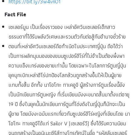
https://bit.ly/3w4vn01
Fact File
เซเลอร์มูน เป็นเรื่องราวของ เหล่าอัศวินเซเลอร์เด็กสาว
ธรรมดาที่ได้รับพลังวิเศษและรวมตัวกันต่อสู้กับอำนาจชั่วร้าย
ตอนที่เหล่าอัศวินเซเลอร์ถือกำเนิดในประเทศญี่ปุ่น ถือได้ว่า
เป็นการพลิกมุมมองของขนบซูเปอร์ฮีโร่ที่ไม่จำเป็นต้องพึ่งพา
ความแข็งแกร่งของชายเท่านั้น โดยเฉพาะในโลกการ์ตูนญี่ปุ่น
ยุคบุกเบิกเหล่าฮีโร่ปกป้องโลกล้วนถูกสร้างขึ้นให้เป็นผู้ชาย
แทบทั้งสิ้น อีกทั้ง นาโอโกะ ทาเคอูจิ ผู้สร้างการ์ตูนเรื่องนี้ยัง
เป็นนักเขียนการ์ตูนหญิง ที่เริ่มเขียนมังงะขนาดสั้นมาตั้งแต่อายุ
19 ปี ซึ่งในยุคนั้นนักเขียนการ์ตูนที่โด่งดังในญี่ปุ่นก็มักจะเป็น
ผู้ชาย โดยมังงะฉบับแรกเกี่ยวกับซูเปอร์ฮีโร่หญิงที่เขียนโดย นา
โอโกะ ทาเคอูจิได้แก่ Sailor V (เซเลอร์วี) ซึ่งได้รับความนิยม
จนถูกสร้างเป็นอนิเมะซีรีส์ทางโทรทัศน์ในชื่อ “รหัสลับเซเลอร์