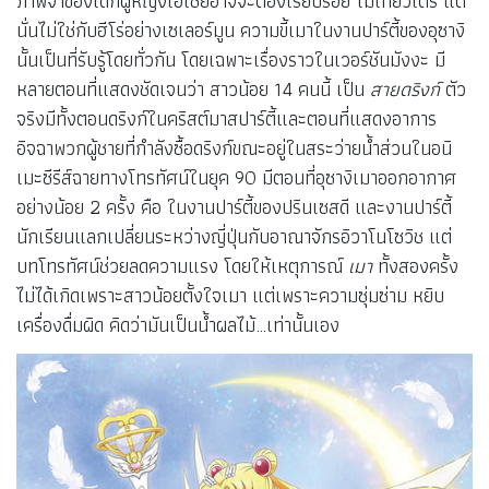
ภาพจำของเด็กผู้หญิงเอเชียอาจจะต้องเรียบร้อย ไม่เที่ยวเตร่ แต่
นั่นไม่ใช่กับฮีโร่อย่างเซเลอร์มูน ความขี้เมาในงานปาร์ตี้ของอุซางิ
นั้นเป็นที่รับรู้โดยทั่วกัน โดยเฉพาะเรื่องราวในเวอร์ชันมังงะ มี
หลายตอนที่แสดงชัดเจนว่า สาวน้อย 14 คนนี้ เป็น
สายดริงก์
ตัว
จริงมีทั้งตอนดริงก์ในคริสต์มาสปาร์ตี้และตอนที่แสดงอาการ
อิจฉาพวกผู้ชายที่กำลังซื้อดริงก์ขณะอยู่ในสระว่ายน้ำส่วนในอนิ
เมะซีรีส์ฉายทางโทรทัศน์ในยุค 90 มีตอนที่อุซางิเมาออกอากาศ
อย่างน้อย 2 ครั้ง คือ ในงานปาร์ตี้ของปรินเซสดี และงานปาร์ตี้
นักเรียนแลกเปลี่ยนระหว่างญี่ปุ่นกับอาณาจักรอิวาโนโซวิช แต่
บทโทรทัศน์ช่วยลดความแรง โดยให้เหตุการณ์
เมา
ทั้งสองครั้ง
ไม่ได้เกิดเพราะสาวน้อยตั้งใจเมา แต่เพราะความซุ่มซ่าม หยิบ
เครื่องดื่มผิด คิดว่ามันเป็นน้ำผลไม้…เท่านั้นเอง