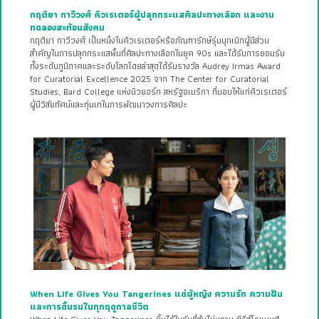
กฤติยา กาวีวงศ์ คิวเรเตอร์ผู้ปลุกกระแสศิลปะทางเลือก และงาน
ทดลองสะท้อนสังคม
กฤติยา กาวีวงศ์ เป็นหนึ่งในคิวเรเตอร์หรือภัณฑารักษ์รุ่นบุกเบิกผู้มีส่วน
สำคัญในการปลุกกระแสพื้นที่ศิลปะทางเลือกในยุค 90s และได้รับการยอมรับ
ทั้งระดับภูมิภาคและระดับโลกโดยล่าสุดได้รับรางวัล Audrey Irmas Award
for Curatorial Excellence 2025 จาก The Center for Curatorial
Studies, Bard College แห่งนิวยอร์ก สหรัฐอเมริกา ที่มอบให้แก่คิวเรเตอร์
ผู้มีวิสัยทัศน์และทุ่มเทในการพัฒนาวงการศิลปะ
When Life Gives You Tangerines แด่ผู้หญิง ความรัก ความฝัน
และการดิ้นรนในทุกฤดูกาลชีวิต