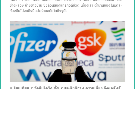
ช่างหลวง ช่างชาวบ้าน ซึ่งล้วนสอดแทรกวิถีชีวิต เรื่องเล่า ตำนานของในแต่ละ
ท้องถิ่นไปจนถึงศิลปะร่วมสมัยในปัจจุบัน
เปรียบเทียบ 7 วัคซีนโควิด ตั้งแต่ประสิทธิภาพ ความเสี่ยง ถึงผลลัพธ์
ข้างเคียง
เปรียบเทียบชัดๆ 7 วัคซีนโควิด ตั้งแต่ประสิทธิภาพ ความเสี่ยง ถึงผลลัพธ์ข้าง
เคียง ทั้งไฟเซอร์-ไบโอเอ็นเทค, โมเดอร์นา, ซิโนแวค, แอสตราเซเนกา, จอห์น
สันแอนด์จอห์นสัน, โนวาแวกซ์ และสปุตนิกวี