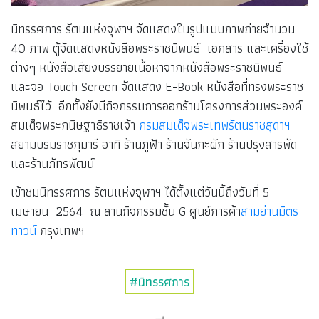
นิทรรศการ รัตนแห่งจุฬาฯ จัดแสดงในรูปแบบภาพถ่ายจำนวน
40 ภาพ ตู้จัดแสดงหนังสือพระราชนิพนธ์ เอกสาร และเครื่องใช้
ต่างๆ หนังสือเสียงบรรยายเนื้อหาจากหนังสือพระราชนิพนธ์
และจอ Touch Screen จัดแสดง E-Book หนังสือที่ทรงพระราช
นิพนธ์ไว้ อีกทั้งยังมีกิจกรรมการออกร้านโครงการส่วนพระองค์
สมเด็จพระกนิษฐาธิราชเจ้า
กรมสมเด็จพระเทพรัตนราชสุดาฯ
สยามบรมราชกุมารี อาทิ ร้านภูฟ้า ร้านจันกะผัก ร้านปรุงสารพัด
และร้านภัทรพัฒน์
เข้าชมนิทรรศการ รัตนแห่งจุฬาฯ ได้ตั้งแต่วันนี้ถึงวันที่ 5
เมษายน 2564 ณ ลานกิจกรรมชั้น G ศูนย์การค้า
สามย่านมิตร
ทาวน์
กรุงเทพฯ
#นิทรรศการ