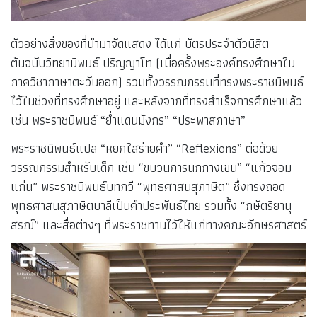
ตัวอย่างสิ่งของที่นำมาจัดแสดง ได้แก่ บัตรประจำตัวนิสิต
ต้นฉบับวิทยานิพนธ์ ปริญญาโท (เมื่อครั้งพระองค์ทรงศึกษาใน
ภาควิชาภาษาตะวันออก) รวมทั้งวรรณกรรมที่ทรงพระราชนิพนธ์
ไว้ในช่วงที่ทรงศึกษาอยู่ และหลังจากที่ทรงสำเร็จการศึกษาแล้ว
เช่น พระราชนิพนธ์ “ย่ำแดนมังกร” “ประพาสภาษา”
พระราชนิพนธ์แปล “หยกใสร่ายคำ” “Reflexions” ต่อด้วย
วรรณกรรมสำหรับเด็ก เช่น “ขบวนการนกกางเขน” “แก้วจอม
แก่น” พระราชนิพนธ์บทกวี “พุทธศาสนสุภาษิต” ซึ่งทรงถอด
พุทธศาสนสุภาษิตบาลีเป็นคำประพันธ์ไทย รวมทั้ง “กษัตริยานุ
สรณ์” และสื่อต่างๆ ที่พระราชทานไว้ให้แก่ทางคณะอักษรศาสตร์