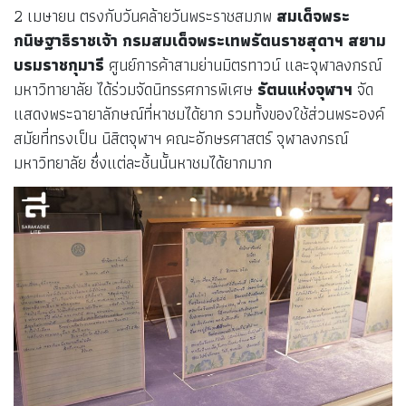
2 เมษายน ตรงกับวันคล้ายวันพระราชสมภพ
สมเด็จพระ
กนิษฐาธิราชเจ้า กรมสมเด็จพระเทพรัตนราชสุดาฯ สยาม
บรมราชกุมารี
ศูนย์การค้าสามย่านมิตรทาวน์ และจุฬาลงกรณ์
มหาวิทายาลัย ได้ร่วมจัดนิทรรศการพิเศษ
รัตนแห่งจุฬาฯ
จัด
แสดงพระฉายาลักษณ์ที่หาชมได้ยาก รวมทั้งของใช้ส่วนพระองค์
สมัยที่ทรงเป็น นิสิตจุฬาฯ คณะอักษรศาสตร์ จุฬาลงกรณ์
มหาวิทยาลัย ซึ่งแต่ละชิ้นนั้นหาชมได้ยากมาก