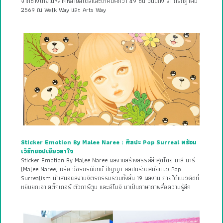
จากช้างไทยในหลากหลายสไตล์และเทคนิคกว่า 49 ชิ้น วันนี้ถึง 31 กรกฎาคม
2569 ณ Walk Way และ Arts Way
Sticker Emotion By Malee Naree : ศิลปะ Pop Surreal พร้อม
เวิร์กชอปเยียวยาใจ
Sticker Emotion By Malee Naree ผลงานสร้างสรรค์ล่าสุดโดย มาลี นารี
(Malee Naree) หรือ วัชรกรนันทน์ ปัญญา ศิลปินร่วมสมัยแนว Pop
Surrealism นำเสนอผลงานจิตรกรรมรวมทั้งสิ้น 19 ผลงาน ภายใต้แนวคิดที่
หยิบยกเอา สติ๊กเกอร์ ตัวการ์ตูน และอีโมจิ มาเป็นภาษาภาพสื่อความรู้สึก