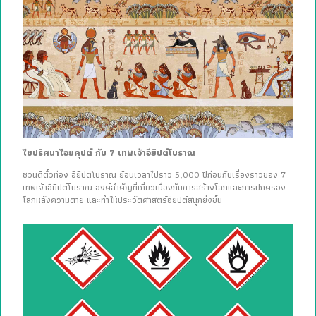
ไขปริศนาไอยคุปต์ กับ 7 เทพเจ้าอียิปต์โบราณ
ชวนตีตั๋วท่อง อียิปต์โบราณ ย้อนเวลาไปราว 5,000 ปีก่อนกับเรื่องราวของ 7
เทพเจ้าอียิปต์โบราณ องค์สำคัญที่เกี่ยวเนื่องกับการสร้างโลกและการปกครอง
โลกหลังความตาย และทำให้ประวัติศาสตร์อียิปต์สนุกยิ่งขึ้น