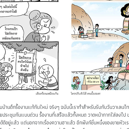
้านดึกรื้องานแก้กันใหม่ จริงๆ ฉบับนี้เราทำสำหรับรับกับวันวาเลนไทน
ยประชุมกันแบบด่วน รื้องานที่เสร็จแล้วทั้งหมด วาดหน้ากากใส่ลงไป ข
เราทำได้ดีอยู่แล้ว แต่นอกจากเรื่องความฮาแล้ว อีกฟังก์ชั่นหนึ่งของขายห