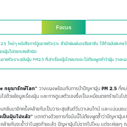
Focus
 2.5 ใหม่ๆ หนังสือการ์ตูนขายหัวเราะ สำนักพิมพ์บรรลือสาส์น ได้ทำฉบับพิเศษใ
ื่องฝุ่นไม่ตลกเลยสักนิด
นขายหัวเราะฉบับฝุ่น PM2.5 ที่เล่าเรื่องฝุ่นโดยแทบจะไม่ต้องพูดคำว่าฝุ่น วางแผ
e กรุณารักษ์โลก”
วางแผงพร้อมกับการนำปัญหาฝุ่น
PM 2.5
ที่ค
ไปด้วยข้อมูลเรื่องฝุ่น และการดูแลตัวเองซึ่งเป็นเหมือนตลกร้ายในโปร
นกลับมาอีกครั้งคล้ายกับเป็นวาระสุขสันต์วันวาเลนไทน์ และแน่นนอนว่
เป็นฝุ่นไปแล้ว”
แตกต่างด้วยการที่ฉบับนี้ไม่ต้องพูดซ้ำว่าปัญหาฝุ่นเก
น คล้ายกับจะย้ำว่าในสุดท้ายแล้ว ปัญหาฝุ่นไม่จากไปไหน แต่จะค่อยๆ 