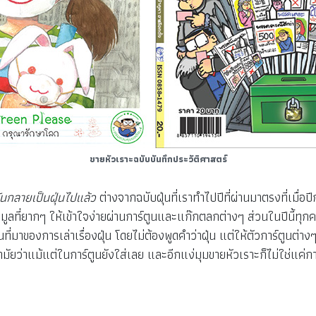
ขายหัวเราะฉบับบันทึกประวัติศาสตร์
ันกลายเป็นฝุ่นไปแล้ว
ต่างจากฉบับฝุ่นที่เราทำไปปีที่ผ่านมาตรงที่เมื่อปี
อมูลที่ยากๆ ให้เข้าใจง่ายผ่านการ์ตูนและแก๊กตลกต่างๆ ส่วนในปีนี้ทุกคน
ป็นที่มาของการเล่าเรื่องฝุ่น โดยไม่ต้องพูดคำว่าฝุ่น แต่ให้ตัวการ์ตูนต่
่าแม้แต่ในการ์ตูนยังใส่เลย และอีกแง่มุมขายหัวเราะก็ไม่ใช่แค่การ์