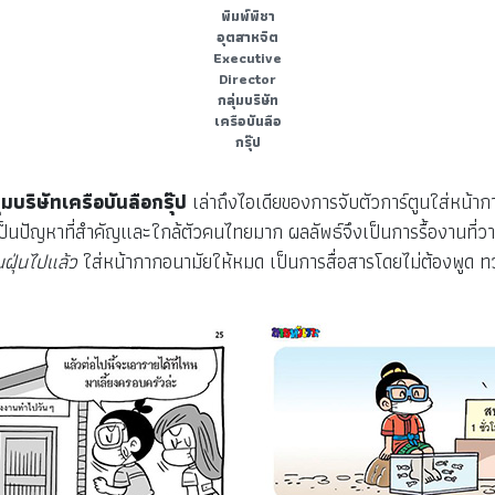
พิมพ์พิชา
อุตสาหจิต
Executive
Director
กลุ่มบริษัท
เครือบันลือ
กรุ๊ป
มบริษัทเครือบันลือกรุ๊ป
เล่าถึงไอเดียของการจับตัวการ์ตูนใส่หน้าก
็นปัญหาที่สำคัญและใกล้ตัวคนไทยมาก ผลลัพธ์จึงเป็นการรื้องานที่ว
นฝุ่นไปแล้ว
ใส่หน้ากากอนามัยให้หมด เป็นการสื่อสารโดยไม่ต้องพูด ทว