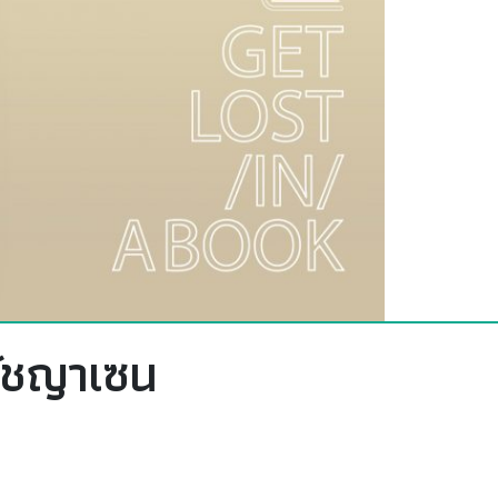
รัชญาเซน