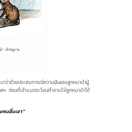
นาว่าด้วยประสบการณ์ความฝันของลูกหมาป่าผู้
์ ฯลฯ ก่อนที่เจ้าแมวจะโยนคำถามให้ลูกหมาป่าได้
างคนอื่นเขา”