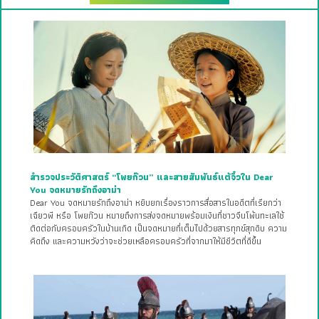
สำรวจประวัติศาสตร์ “โพยก๊วน” และสายสัมพันธ์แต้จิ๋วใน Dear
You จดหมายรักถึงอาม่า
Dear You จดหมายรักถึงอาม่า หยิบยกเรื่องราวการสื่อสารในอดีตที่เรียกว่า
เฉียวพี หรือ โพยก๊วน หมายถึงการส่งจดหมายพร้อมเงินที่ชาวจีนโพ้นทะเลใช้
ติดต่อกับครอบครัวในบ้านเกิด เป็นจดหมายที่เต็มไปด้วยสารทุกข์สุกดิบ ความ
คิดถึง และความหวังว่าจะช่วยเหลือครอบครัวที่จากมาให้มีชีวิตที่ดีขึ้น