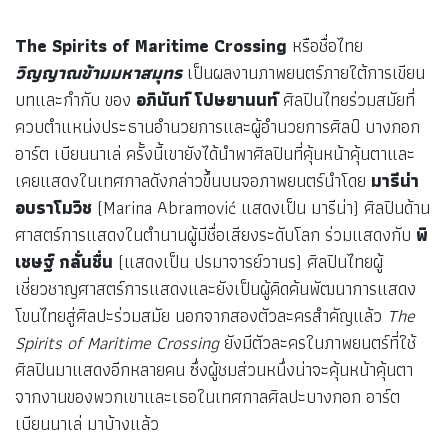
The Spirits of Maritime Crossing
หรือชื่อไทย
วิญญาณข้ามมหาสมุทร
เป็นผลงานภาพยนตร์ภายใต้การเขียน
บทและกำกับ ของ
อภินันท์ โปษยานนท์
ศิลปินไทยร่วมสมัยที่
ควบตำแหน่งประธานอำนวยการและผู้อำนวยการศิลป์ บางกอก
อาร์ต เบียนนาเล่ ครั้งนี้เขายังได้นำพาศิลปินที่คุ้นหน้าคุ้นตาและ
เคยแสดงในเทศกาลดังกล่าวขึ้นบนจอภาพยนตร์นำโดย
มารีน่า
อบราโมวิช
(Marina Abramović แสดงเป็น มารีน่า) ศิลปินด้าน
ศาสตร์การแสดงในตำนานผู้มีชื่อเสียงระดับโลก ร่วมแสดงกับ
พิ
เชษฐ์ กลั่นชื่น
(แสดงเป็น ปรมาจารย์วานร) ศิลปินไทยผู้
เชี่ยวชาญศาสตร์การแสดงและยังเป็นผู้คิดค้นพัฒนาการแสดง
โขนไทยสู่ศิลปะร่วมสมัย นอกจากสองตัวละครสำคัญแล้ว
The
Spirits of Maritime Crossing
ยังมีตัวละครในภาพยนตร์ที่ใช้
ศิลปินมาแสดงอีกหลายคน ซึ่งผู้ชมส่วนหนึ่งน่าจะคุ้นหน้าคุ้นตา
จากงานของพวกเขาและเธอในเทศกาลศิลปะบางกอก อาร์ต
เบียนนาเล่ มาบ้างแล้ว