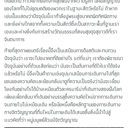
เหลือเกิน ทำให้ยากยิ่งที่จะหลุดพ้นจากความรู้สึก นี่คือสัญญาณ
ของโลกที่ไม่ใช่อุดมคติของพวกเราในฐานะสัตว์หรือไม่ ถ้าหาก
เช่นนั้นแสดงว่าปัจจุบันนี้เรากำลังปูพรมสู่อนาคตผิดทิศผิดทาง
และยิ่งห่างไกลจากทั้งความเป็นสัตว์ซึ่งเป็นสภาวะพื้นที่ฐานเรา
เองและห่างยิ่งกับการสร้างวัฒนธรรมที่สงบสุขดุจสุขาวดีที่เรา
จินตนาการ
ท้ายที่สุดภาพยนตร์เรื่องนี้จึงเป็นเสมือนการดึงสติและทบทวน
ปัจจุบันว่า เราจะไปอนาคตที่ดีอย่างไร แต่ที่แน่ๆ เราต้องพิจารณา
ปัจจุบันอย่างถี่ถ้วนเสียก่อนว่า มันจะเป็นต้นทางที่ดีให้เราได้จริง
แล้วหรือไม่
นี่จึงเป็นคำถามเชิงอุปมาเสมือนการเดินทางไปที่สุด
ขอบของความคิดและย้อนกลับมาดูที่ความเป็นจริงว่ามันจะเชื่อม
โยงกันอย่างไรได้บ้างเหมือนตัวละครมารีน่าที่เดินทางสองฝั่งโลก
เพียงเพื่อกลับมาที่เดิมอย่างบรรลุซึ่งความคิดใหม่จากการเดินทาง
จนภายในไม่เหมือนเดิม หรือนัยหนึ่งคือหลักฐานของการเดินทาง
ทางจิตวิญญาณที่ตื่นใหม่ในกายเดิมได้เสมอซึ่งสิ่งนี้นำไปสู่
แนวคิดที่ว่า หมู่มนุษย์ล้วนมีจิตวิญญาณ