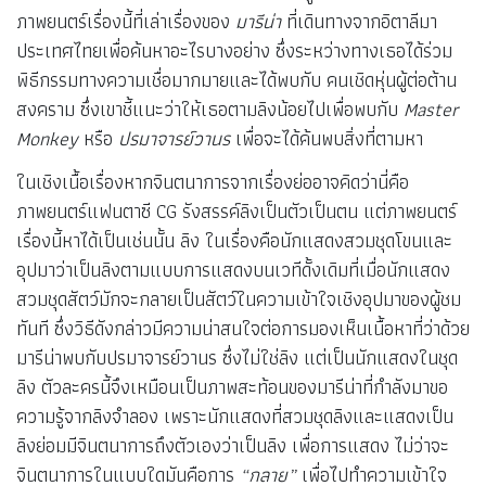
ภาพยนตร์เรื่องนี้ที่เล่าเรื่องของ
มารีน่า
ที่เดินทางจากอิตาลีมา
ประเทศไทยเพื่อค้นหาอะไรบางอย่าง ซึ่งระหว่างทางเธอได้ร่วม
พิธีกรรมทางความเชื่อมากมายและได้พบกับ คนเชิดหุ่นผู้ต่อต้าน
สงคราม ซึ่งเขาชี้แนะว่าให้เธอตามลิงน้อยไปเพื่อพบกับ
Master
Monkey
หรือ
ปรมาจารย์วานร
เพื่อจะได้ค้นพบสิ่งที่ตามหา
ในเชิงเนื้อเรื่องหากจินตนาการจากเรื่องย่ออาจคิดว่านี่คือ
ภาพยนตร์แฟนตาซี CG รังสรรค์ลิงเป็นตัวเป็นตน แต่ภาพยนตร์
เรื่องนี้หาได้เป็นเช่นนั้น ลิง ในเรื่องคือนักแสดงสวมชุดโขนและ
อุปมาว่าเป็นลิงตามแบบการแสดงบนเวทีดั้งเดิมที่เมื่อนักแสดง
สวมชุดสัตว์มักจะกลายเป็นสัตว์ในความเข้าใจเชิงอุปมาของผู้ชม
ทันที ซึ่งวิธีดังกล่าวมีความน่าสนใจต่อการมองเห็นเนื้อหาที่ว่าด้วย
มารีน่าพบกับปรมาจารย์วานร ซึ่งไม่ใช่ลิง แต่เป็นนักแสดงในชุด
ลิง ตัวละครนี้จึงเหมือนเป็นภาพสะท้อนของมารีน่าที่กำลังมาขอ
ความรู้จากลิงจำลอง เพราะนักแสดงที่สวมชุดลิงและแสดงเป็น
ลิงย่อมมีจินตนาการถึงตัวเองว่าเป็นลิง เพื่อการแสดง ไม่ว่าจะ
จินตนาการในแบบใดมันคือการ
“กลาย”
เพื่อไปทำความเข้าใจ