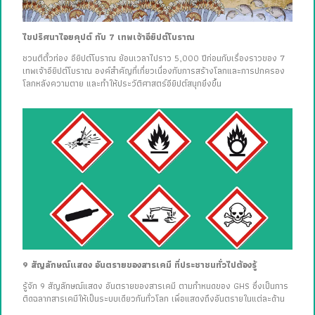
ไขปริศนาไอยคุปต์ กับ 7 เทพเจ้าอียิปต์โบราณ
ชวนตีตั๋วท่อง อียิปต์โบราณ ย้อนเวลาไปราว 5,000 ปีก่อนกับเรื่องราวของ 7
เทพเจ้าอียิปต์โบราณ องค์สำคัญที่เกี่ยวเนื่องกับการสร้างโลกและการปกครอง
โลกหลังความตาย และทำให้ประวัติศาสตร์อียิปต์สนุกยิ่งขึ้น
9 สัญลักษณ์แสดง อันตรายของสารเคมี ที่ประชาชนทั่วไปต้องรู้
รู้จัก 9 สัญลักษณ์แสดง อันตรายของสารเคมี ตามกำหนดของ GHS ซึ่งเป็นการ
ติดฉลากสารเคมีให้เป็นระบบเดียวกันทั่วโลก เพื่อแสดงถึงอันตรายในแต่ละด้าน