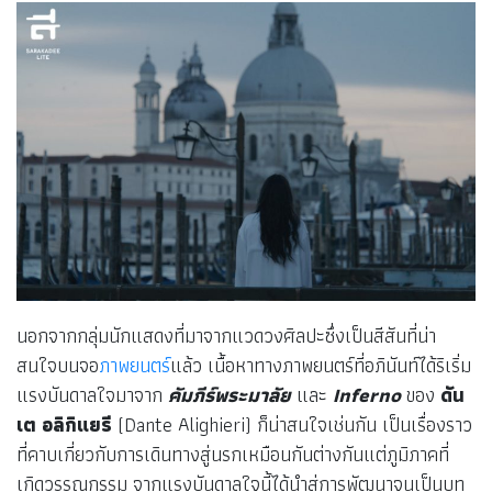
นอกจากกลุ่มนักแสดงที่มาจากแวดวงศิลปะซึ่งเป็นสีสันที่น่า
สนใจบนจอ
ภาพยนตร์
แล้ว เนื้อหาทางภาพยนตร์ที่อภินันท์ได้ริเริ่ม
แรงบันดาลใจมาจาก
คัมภีร์พระมาลัย
และ
Inferno
ของ
ดัน
เต อลิกิแยรี
(Dante Alighieri) ก็น่าสนใจเช่นกัน เป็นเรื่องราว
ที่คาบเกี่ยวกับการเดินทางสู่นรกเหมือนกันต่างกันแต่ภูมิภาคที่
เกิดวรรณกรรม จากแรงบันดาลใจนี้ได้นำสู่การพัฒนาจนเป็นบท