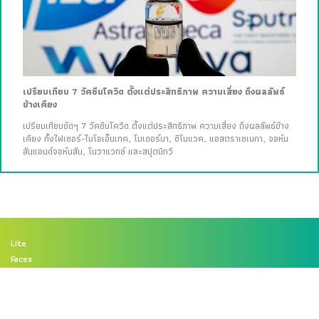
เปรียบเทียบ 7 วัคซีนโควิด ตั้งแต่ประสิทธิภาพ ความเสี่ยง ถึงผลลัพธ์
ข้างเคียง
เปรียบเทียบชัดๆ 7 วัคซีนโควิด ตั้งแต่ประสิทธิภาพ ความเสี่ยง ถึงผลลัพธ์ข้าง
เคียง ทั้งไฟเซอร์-ไบโอเอ็นเทค, โมเดอร์นา, ซิโนแวค, แอสตราเซเนกา, จอห์น
สันแอนด์จอห์นสัน, โนวาแวกซ์ และสปุตนิกวี
Lite
Faces
Better Living
Arts & Culture
Brand Story