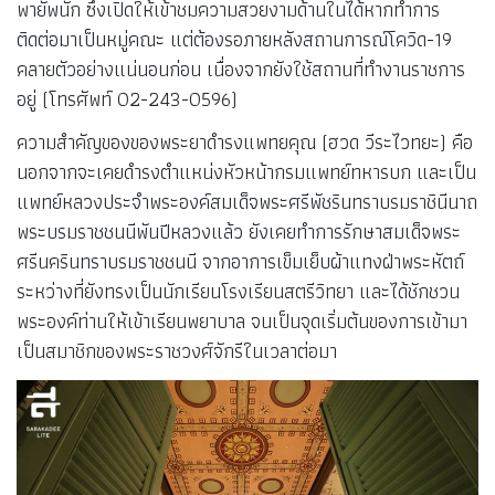
พายัพนัก ซึ่งเปิดให้เข้าชมความสวยงามด้านในได้หากทำการ
ติดต่อมาเป็นหมู่คณะ แต่ต้องรอภายหลังสถานการณ์โควิด-19
คลายตัวอย่างแน่นอนก่อน เนื่องจากยังใช้สถานที่ทำงานราชการ
อยู่ (โทรศัพท์ 02-243-0596)
ความสำคัญของของพระยาดำรงแพทยคุณ (ฮวด วีระไวทยะ) คือ
นอกจากจะเคยดำรงตำแหน่งหัวหน้ากรมแพทย์ทหารบก และเป็น
แพทย์หลวงประจำพระองค์สมเด็จพระศรีพัชรินทราบรมราชินีนาถ
พระบรมราชชนนีพันปีหลวงแล้ว ยังเคยทำการรักษาสมเด็จพระ
ศรีนครินทราบรมราชชนนี จากอาการเข็มเย็บผ้าแทงฝ่าพระหัตถ์
ระหว่างที่ยังทรงเป็นนักเรียนโรงเรียนสตรีวิทยา และได้ชักชวน
พระองค์ท่านให้เข้าเรียนพยาบาล จนเป็นจุดเริ่มต้นของการเข้ามา
เป็นสมาชิกของพระราชวงศ์จักรีในเวลาต่อมา