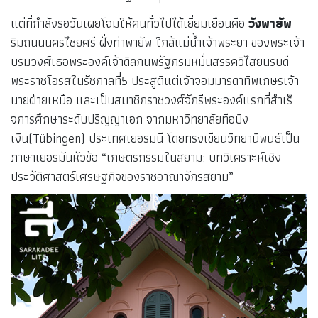
แต่ที่กำลังรอวันเผยโฉมให้คนทั่วไปได้เยี่ยมเยือนคือ
วังพายัพ
ริมถนนนครไชยศรี ฝั่งท่าพายัพ ใกล้แม่น้ำเจ้าพระยา ของพระเจ้า
บรมวงศ์เธอพระองค์เจ้าดิลกนพรัฐกรมหมื่นสรรควิไสยนรบดี
พระราชโอรสในรัชกาลที่5 ประสูติแต่เจ้าจอมมารดาทิพเกษรเจ้า
นายฝ่ายเหนือ และเป็นสมาชิกราชวงศ์จักรีพระองค์แรกที่สําเร็
จการศึกษาระดับปริญญาเอก จากมหาวิทยาลัยทือบิง
เงิน(Tübingen) ประเทศเยอรมนี โดยทรงเขียนวิทยานิพนธ์เป็น
ภาษาเยอรมันหัวข้อ “เกษตรกรรมในสยาม: บทวิเคราะห์เชิง
ประวัติศาสตร์เศรษฐกิจของราชอาณาจักรสยาม”