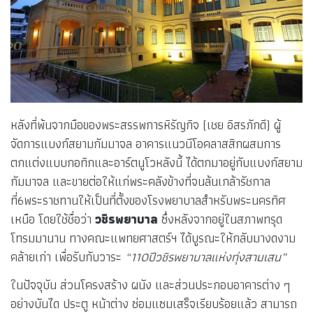
หลังที่พ้นจากมือของพระสรรพการหิรัญกิจ (เชย อิสรภักดี) ผู้
จัดการแบงก์สยามกัมมาจล อาคารแนวนีโอคลาสสิกผสมการ
ตกแต่งแบบกอทิกและอาร์ตนูโวหลังนี้ ได้ตกมาอยู่กับแบงก์สยาม
กัมมาจล และขายต่อให้แก่พระคลังข้างที่จนล้นเกล้ารัชกาล
ที่6พระราชทานให้เป็นที่ตั้งของโรงพยาบาลสำหรับพระนครทิศ
เหนือ โดยใช้ชื่อว่า
วชิรพยาบาล
ซึ่งหลังจากอยู่ในสภาพทรุด
โทรมมานาน ทางคณะแพทยศาสตร์ฯ ได้บูรณะให้กลับมางดงาม
คล้ายเก่า เพื่อรับกับวาระ
“110ปีวชิรพยาบาลแห่งทุ่งสามเสน”
ในปัจจุบัน ส่วนโครงสร้าง ผนัง และส่วนประกอบอาคารต่าง ๆ
อย่างบันได ประตู หน้าต่าง ซ่อมแซมเสร็จเรียบร้อยแล้ว สามารถ