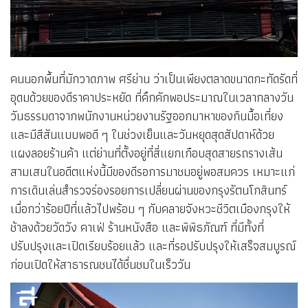
คนนอกพื้นที่มักวาดภาพ ศรีย่าน ว่าเป็นเพียงตลาดขนาดกะทัดรัดที่
อุดมด้วยของดีราคาประหยัด ที่คึกคักพอประมาณในเวลากลางวัน
วันธรรมดาจากพนักงานหน่วยงานรัฐออกมาหาของกินมื้อเที่ยง
และมีสีสันแบบพอดี ๆ ในช่วงเย็นและวันหยุดสุดสัปดาห์ด้วย
แผงลอยร้านค้า แต่ย่านที่ตั้งอยู่ที่สี่แยกเกือบสุดสายรถรางเส้น
สามเสนในอดีตแห่งนี้มีของดีรอการมาชมอยู่พอสมควร เหมาะแก่
การเดินเล่นสำรวจร่องรอยการเปลี่ยนผ่านของกรุงรัตนโกสินทร์
เมื่อกว่าร้อยปีที่แล้วไปพร้อม ๆ กับคลายจังหวะชีวิตเมืองกรุงให้
ช้าลงด้วยวัดวัง คาเฟ่ ร้านหนังสือ และพิพิธภัณฑ์ ที่มีทั้งที่
ปรับปรุงและเปิดเรียบร้อยแล้ว และที่รอปรับปรุงให้เสร็จสมบูรณ์
ก่อนเปิดให้สาธารณชนได้ชื่นชมในเร็ววัน