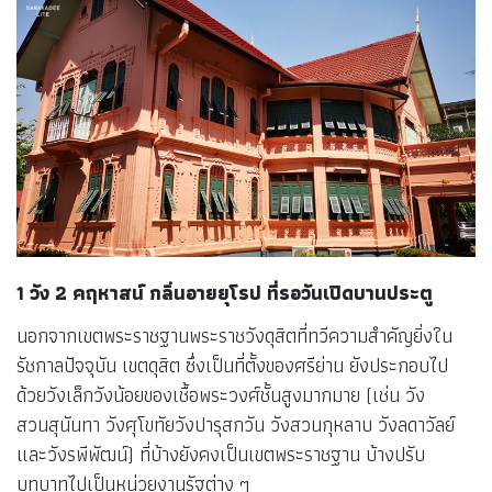
1 วัง 2 คฤหาสน์ กลิ่นอายยุโรป ที่รอวันเปิดบานประตู
นอกจากเขตพระราชฐานพระราชวังดุสิตที่ทวีความสำคัญยิ่งใน
รัชกาลปัจจุบัน เขตดุสิต ซึ่งเป็นที่ตั้งของศรีย่าน ยังประกอบไป
ด้วยวังเล็กวังน้อยของเชื้อพระวงศ์ชั้นสูงมากมาย (เช่น วัง
สวนสุนันทา วังศุโขทัยวังปารุสกวัน วังสวนกุหลาบ วังลดาวัลย์
และวังรพีพัฒน์) ที่บ้างยังคงเป็นเขตพระราชฐาน บ้างปรับ
บทบาทไปเป็นหน่วยงานรัฐต่าง ๆ