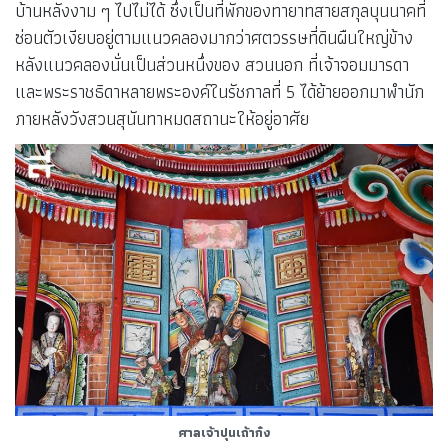
บ้านหลังงาม ๆ ไปไม่ได้ ซึ่งเป็นที่พักของทายาทสายสกุลบุนนาคที่
ซ่อนตัวเงียบอยู่ตามแนวคลองมากว่าศตวรรษที่ดินผืนใหญ่ข้าง
หลังแนวคลองนั่นเป็นส่วนหนึ่งของ สวนนอก ที่เจ้าจอมมารดา
และพระราชธิดาหลายพระองค์ในรัชกาลที่ 5 ได้ย้ายออกมาพำนัก
ภายหลังวังสวนสุนันทาหมดสถานะให้อยู่อาศัย
ศาลเจ้าปุนเถ้าก๋ง