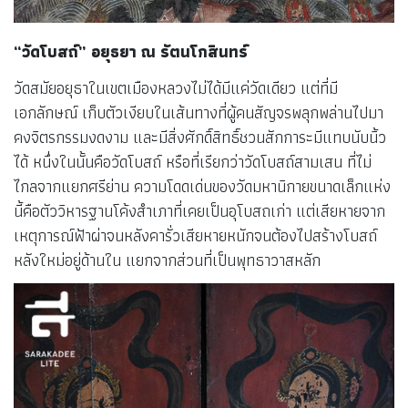
“วัดโบสถ์” อยุธยา ณ รัตนโกสินทร์
วัดสมัยอยุธาในเขตเมืองหลวงไม่ได้มีแค่วัดเดียว แต่ที่มี
เอกลักษณ์ เก็บตัวเงียบในเส้นทางที่ผู้คนสัญจรพลุกพล่านไปมา
คงจิตรกรรมงดงาม และมีสิ่งศักดิ์สิทธิ์ชวนสักการะมีแทบนับนิ้ว
ได้ หนึ่งในนั้นคือวัดโบสถ์ หรือที่เรียกว่าวัดโบสถ์สามเสน ที่ไม่
ไกลจากแยกศรีย่าน ความโดดเด่นของวัดมหานิกายขนาดเล็กแห่ง
นี้คือตัววิหารฐานโค้งสำเภาที่เคยเป็นอุโบสถเก่า แต่เสียหายจาก
เหตุการณ์ฟ้าผ่าจนหลังคารั่วเสียหายหนักจนต้องไปสร้างโบสถ์
หลังใหม่อยู่ด้านใน แยกจากส่วนที่เป็นพุทธาวาสหลัก