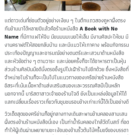
แต่ดาวเด่นที่ซ่อนตัวอยู่อย่างเงียบ ๆ ในตึกแถวสองคูหาฝั่งตรง
กันข้ามมาได้หลายปีแล้วคือร้านหนังสือ
A Book with No
Name
ที่มีกาแฟให้จิบ มีขนมนมเนยให้เล็ม มีงานศิลปะให้ชม มี
งานคราฟต์ให้สอยกลับบ้าน และมีแมวให้เกาคาง พร้อมกิจกรรม
ประเทืองปัญญาและอารมณ์อย่างดนตรีและเสวนาด้านหนังสือ
และหัวข้อต่าง ๆ ตามวาระ และบ่อยครั้งก็จะได้อาหารตาเป็นหุ้น
ส่วนร้านศิลปินมือดีนั่งดรออิ้งรูปไปเฝ้าร้านไปอีกด้วย ซึ่งหนังสือที่
จำหน่ายในร้านก็จะเป็นไปในแนวทางของเครือข่ายร้านหนังสือ
อิสระที่เน้นเนื้อหาด้านส่งเสริมสมองและวรรณศิลป์เป็นหลัก
นอกจากนี้ บาริสตาสาวเจ้าของร้านใจดี ยังเป็นแหล่งข้อมูลให้ได้
แลกเปลี่ยนเรื่องราวเกี่ยวกับชุมชนรอบข้างเก่าแก่นี้ได้เป็นอย่างดี
วิวเด็ดสุดของศรีย่านก็อยู่กลางทางเดินสะพานข้ามคลองสามเสน
ฝั่งตรงข้ามร้านหนังสือนี่เอง เป็นท่าน้ำริมคลองใกล้วัดโบสถ์ ที่อด
ทำให้ผู้เดินผ่านพยายามชะเง้อมองข้ามรั้วต้นไม้ครึ้มขจีของบรรดา