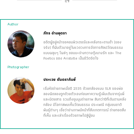
Author
ภัทร ด่านอุตรา
อดีตผู้อยู่หน้าจอคอมพิวเตอร์และหลังกระดานดำ (ของ
จริง) ที่ผันตัวมาอยู่ในแวดวงการจัดการศิลปวัฒนธรรม
แบบผลุบๆ โผล่ๆ ชอบบะจ่างกวางตุ้งบางรัก และ The
Poetics ของ Aristotle เป็นชีวิตจิดใจ
Photographer
ประเวช ตันตราภิมย์
เริ่มหัดถ่ายภาพเมื่อปี 2535 ด้วยกล้องแบบ SLR ของพ่อ
ลองผิดลองถูกด้วยตัวเองก่อนหาความรู้เพิ่มเติมจากรุ่นพี่
และนิตยสาร รวมถึงชุมนุมถ่ายภาพ สิบกว่าปีที่เดินตามหลัง
กล้อง มีโอกาสพบเห็นวัฒนธรรม ประเพณี กลุ่มชนชาติ
พันธุ์ต่างๆ เชื่อว่าช่างภาพมีหน้าที่สังเกตการณ์ ถ่ายทอดสิ่ง
ที่เห็น และเล่าเรื่องด้วยภาพไปสู่ผู้ชม