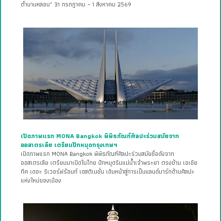
ตำนานหลอน” 31 กรกฎาคม – 1 สิงหาคม 2569
เปิดภาพแรก MONA Bangkok พิพิธภัณฑ์ศิลปะร่วมสมัยจาก
ออสเตรเลีย เตรียมปักหมุดกรุงเทพฯ
เปิดภาพแรก MONA Bangkok พิพิธภัณฑ์ศิลปะร่วมสมัยชื่อดังจาก
ออสเตรเลีย เตรียมมาเปิดในไทย ปักหมุดริมแม่น้ำเจ้าพระยา ตรงข้าม เอเชีย
ทีค เดอะ ริเวอร์ฟร้อนท์ เดสติเนชั่น เดินหน้าสู่การเป็นแลนด์มาร์กด้านศิลปะ
แห่งใหม่ของเมือง