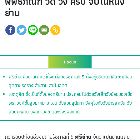
พิพิธภัณฑ์ วัด วัง ครบ จบในหนึ่ง
ย่าน
Focus
ศรีย่าน คือย่านเก่าแก่ตั้งแต่สมัยรัชกาลที่ 5 ตั้งอยู่บริเวณที่สี่แยกเกือบ
สุดสายรถรางเส้นสามเสนในอดีต
เขตดุสิต ซึ่งเป็นที่ตั้งของศรีย่าน ประกอบไปด้วยวังเล็กวังน้อยของเชื้อ
พระวงศ์ชั้นสูงมากมาย เช่น วังสวนสุนันทา วังศุโขทัยวังปารุสกวัน วัง
สวนกุหลาบ วังลดาวัลย์ และวังรพีพัฒน์
กว่าร้อยปีก่อนช่วงปลายรัชกาลที่ 5
ศรีย่าน
จัดว่าเป็นย่านแถบ