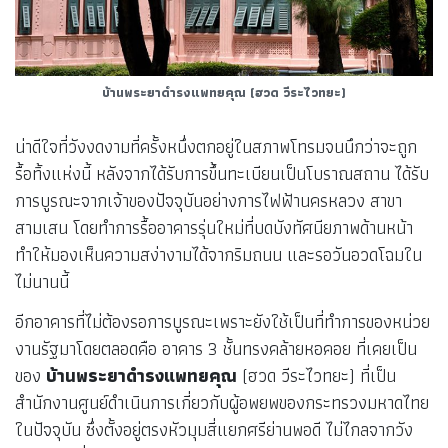
บ้านพระยาดำรงแพทยคุณ
(ฮวด วีระไวทยะ)
น่าดีใจที่วังงดงามที่ครั้งหนึ่งตกอยู่ในสภาพโทรมจนนึกว่าจะถูก
รื้อทิ้งแห่งนี้ หลังจากได้รับการขึ้นทะเบียนเป็นโบราณสถาน ได้รับ
การบูรณะจากเจ้าของปัจจุบันอย่างการไฟฟ้านครหลวง สาขา
สามเสน โดยทำการรื้ออาคารรุ่นใหม่ที่บดบังทัศนียภาพด้านหน้า
ทำให้มองเห็นความสง่างามได้จากริมถนน และรอวันอวดโฉมใน
ไม่นานนี้
อีกอาคารที่ไม่ต้องรอการบูรณะเพราะยังใช้เป็นที่ทำการของหน่วย
งานรัฐมาโดยตลอดคือ อาคาร 3 ชั้นทรงคล้ายหอคอย ที่เคยเป็น
ของ
บ้านพระยาดำรงแพทยคุณ
(ฮวด วีระไวทยะ) ที่เป็น
สำนักงานศูนย์ดำเนินการเกี่ยวกับผู้อพยพของกระทรวงมหาดไทย
ในปัจจุบัน ซึ่งตั้งอยู่ตรงหัวมุมสี่แยกศรีย่านพอดี ไม่ไกลจากวัง