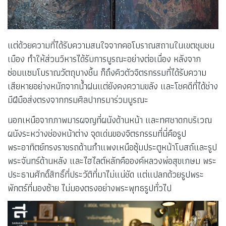
แต่ด้วยความที่ได้รับความสนใจจากคอโบราณสถานในเขตชุมชน
เมือง ทำให้ส่วนวิหารได้รับการบูรณะอย่างต่อเนื่อง หลังจาก
ซ่อมแซมโบราณวัตถุบางชิ้น ก็ถึงคิวตัวจิตรกรรมที่ได้รับความ
เสียหายอย่างหนักจากน้ำฝนแต่ยังคงความขลัง และโชคดีที่ได้ช่าง
มีฝีมือส่งตรงจากกรมศิลปากรมาร่วมบูรณะ
นอกเหนือจากภาพมารผจญที่ผนังด้านหน้า และทศชาดกบริเวณ
ผนังระหว่างช่องหน้าต่าง จุดเด่นของจิตรกรรมที่นี่คือรูป
พระอาทิตย์ทรงราชรถด้านกำแพงเหนือซุ้มประตูหน้าโบสถ์และรูป
พระจันทร์ด้านหลัง และไฮไลต์หลักคือองค์หลวงพ่อสุขเกษม พระ
ประธานศักดิ์สิทธิ์ที่ประวัติที่มาไม่แน่ชัด แต่แปลกด้วยรูปพระ
พักตร์ที่มองซ้าย ไม่มองตรงอย่างพระพุทธรูปทั่วไป