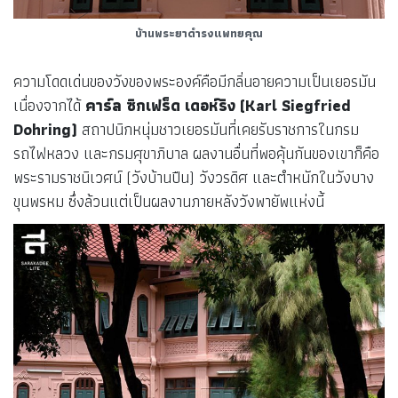
บ้านพระยาดำรงแพทยคุณ
ความโดดเด่นของวังของพระองค์คือมีกลิ่นอายความเป็นเยอรมัน
เนื่องจากได้
คาร์ล ซิกเฟร็ด เดอห์ริง (Karl Siegfried
Dohring)
สถาปนิกหนุ่มชาวเยอรมันที่เคยรับราชการในกรม
รถไฟหลวง และกรมศุขาภิบาล ผลงานอื่นที่พอคุ้นกันของเขาก็คือ
พระรามราชนิเวศน์ (วังบ้านปืน) วังวรดิศ และตำหนักในวังบาง
ขุนพรหม ซึ่งล้วนแต่เป็นผลงานภายหลังวังพายัพแห่งนี้