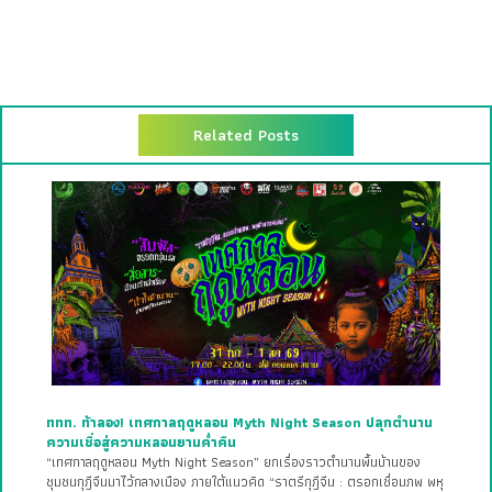
Related Posts
ททท. ท้าลอง! เทศกาลฤดูหลอน Myth Night Season ปลุกตำนาน
ความเชื่อสู่ความหลอนยามค่ำคืน
“เทศกาลฤดูหลอน Myth Night Season” ยกเรื่องราวตำนานพื้นบ้านของ
ชุมชนกุฎีจีนมาไว้กลางเมือง ภายใต้แนวคิด “ราตรีกุฎีจีน : ตรอกเชื่อมภพ พหุ