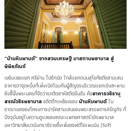
“บ้านหิมพานต์” จากสวนเศรษฐี มาสถานพยาบาล สู่
พิพิธภัณฑ์
เขยิบเลยแยก ศรีย่าน ไปอีกนิด ใกล้แยกถนนสุโขทัยตัดสามเสน
อาหารตาจุดหนึ่งที่เพิ่งเปิดโฉมกับผู้สัญจรบริเวณแยกเชิงสะพาน
ซังฮี้ฝั่งพระนครที่จัดว่ารถติดสาหัสติดอันดับ คือ
อาคารวชิรานุ
สรณ์วชิรพยาบาล
อดีตตึกเหลืองของ
บ้านหิมพานต์
ใน
อาณาเขตของโครงการปาร์คสามเสนของพระสรรพการหิรัญกิจ ที่
ปัจจุบันอยู่ในความดูแลของคณะแพทยศาสตร์วชิรพยาบาล
มหาวิทยาลัยนวมินทราธิราชซึ่งเพิ่งซอฟต์โอเพนนิง (Soft