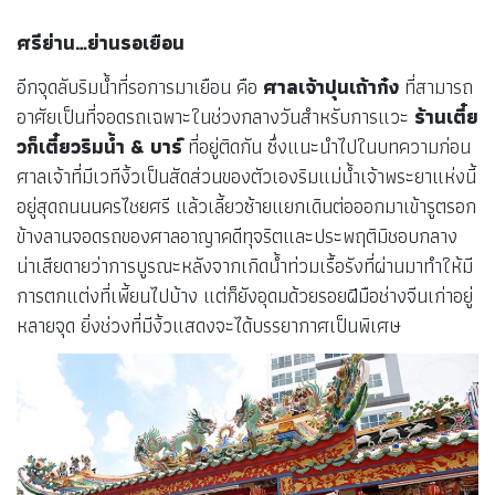
ศรีย่าน…ย่านรอเยือน
อีกจุดลับริมน้ำที่รอการมาเยือน คือ
ศาลเจ้าปุนเถ้าก๋ง
ที่สามารถ
อาศัยเป็นที่จอดรถเฉพาะในช่วงกลางวันสำหรับการแวะ
ร้านเตี๋ย
วก็เตี๋ยวริมน้ำ & บาร์
ที่อยู่ติดกัน ซึ่งแนะนำไปในบทความก่อน
ศาลเจ้าที่มีเวทีงิ้วเป็นสัดส่วนของตัวเองริมแม่น้ำเจ้าพระยาแห่งนี้
อยู่สุดถนนนครไชยศรี แล้วเลี้ยวซ้ายแยกเดินต่อออกมาเข้ารูตรอก
ข้างลานจอดรถของศาลอาญาคดีทุจริตและประพฤติมิชอบกลาง
น่าเสียดายว่าการบูรณะหลังจากเกิดน้ำท่วมเรื้อรังที่ผ่านมาทำให้มี
การตกแต่งที่เพี้ยนไปบ้าง แต่ก็ยังอุดมด้วยรอยฝีมือช่างจีนเก่าอยู่
หลายจุด ยิ่งช่วงที่มีงิ้วแสดงจะได้บรรยากาศเป็นพิเศษ