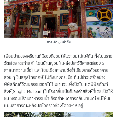
ศาลเจ้าปุนเถ้าก๋ง
เพื่อนบ้านของศรีย่านก็มีของดีชวนให้แวะชมไม่แพ้กัน ทั้งโซนราช
วัตร(ตลาดเก่าแก่) โซนบ้านญวน(แหล่งประวัติศาสตร์ของ 3
ศาสนาความเชื่อ) และโซนเชิงสะพานซังฮี้(เรียงรายด้วยอาคาร
สวย ๆ ในสกุลไกรฤกษ์)ไปถึงบางกระบือ ที่แม้ข่าวเศร้าอย่าง
พิพิธภัณฑ์วัฒนธรรมดอกไม้ในย่านจะเพิ่งปิดไป แต่พิพิธภัณฑ์
สิงห์(Singha Museum)ในโรงกลั่นเบียร์ของค่ายสิงห์ที่เคยเปิดให้
ชม พร้อมมีร้านอาหารริมน้ำ ก็รอกำหนดการกลับมาเปิดใหม่ให้ชม
แบบสาธารณะหลังปิดชั่วคราวช่วงโควิด-19 อยู่