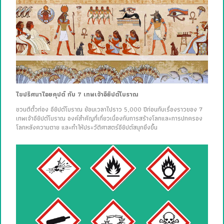
ไขปริศนาไอยคุปต์ กับ 7 เทพเจ้าอียิปต์โบราณ
ชวนตีตั๋วท่อง อียิปต์โบราณ ย้อนเวลาไปราว 5,000 ปีก่อนกับเรื่องราวของ 7
เทพเจ้าอียิปต์โบราณ องค์สำคัญที่เกี่ยวเนื่องกับการสร้างโลกและการปกครอง
โลกหลังความตาย และทำให้ประวัติศาสตร์อียิปต์สนุกยิ่งขึ้น