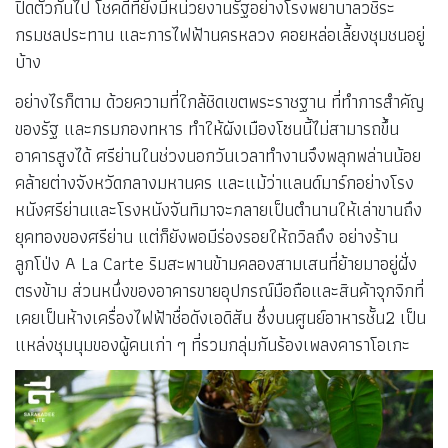
ปิดตัวกันไป โชคดีที่ยังมีหน่วยงานรัฐอย่างโรงพยาบาลวชิระ
กรมชลประทาน และการไฟฟ้านครหลวง คอยหล่อเลี้ยงชุมชนอยู่
บ้าง
อย่างไรก็ตาม ด้วยความที่ใกล้ชิดเขตพระราชฐาน ที่ทำการสำคัญ
ของรัฐ และกรมกองทหาร ทำให้ผังเมืองโซนนี้ไม่สามารถขึ้น
อาคารสูงได้ ศรีย่านในช่วงนอกวันเวลาทำงานจึงพลุกพล่านน้อย
คล้ายต่างจังหวัดกลางมหานคร และแม้ว่าแลนด์มาร์กอย่างโรง
หนังศรีย่านและโรงหนังจันทิมาจะกลายเป็นตำนานให้เล่าขานถึง
ยุคทองของศรีย่าน แต่ก็ยังพอมีร่องรอยให้ถวิลถึง อย่างร้าน
ลูกโป่ง A La Carte ริมสะพานข้ามคลองสามเสนที่ย้ายมาอยู่ฝั่ง
ตรงข้าม ส่วนหนึ่งของอาคารขายอุปกรณ์มือถือและสินค้าจุกจิกที่
เคยเป็นห้างเครื่องไฟฟ้าชื่อดังเอดิสัน ซึ่งบนศูนย์อาหารชั้น2 เป็น
แหล่งชุมนุมของผู้คนเก่า ๆ ที่รวมกลุ่มกันร้องเพลงคาราโอเกะ