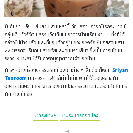
ในถิ่นย่านเลียบเส้นสามเสนเหล่านี้ ก่อนสถานการณ์โรคระบาด มี
กลุ่มเดินทัวร์วัฒนธรรมจัดเดินชมอาคารบ้านเรือนงาม ๆ ทั้งที่ได้
กล่าวไปบ้างแล้ว และที่ซ่อนตัวอยู่ในซอยองครักษ์ ซอยสามเสน
22 ตลอดจนริมถนนสุโขทัยและถนนราชสีมา ซึ่งเป็นการเข้าชม
อย่างเหมาะสมได้รับการอนุญาตจากเจ้าของบ้าน
ในระหว่างที่รอกิจกรรมชมเมืองเก่าต่าง ๆ ฟื้นตัว ก็พอมี
Sriyan
Tearoom
เบเกอรีคาเฟ่ใกล้ท่าน้ำท่ายัพ ให้ได้ผ่อนคลายใน
อาคาร ที่มีความสง่างามของสถาปัตยกรรมตามแบบรัตนโกสินทร์
ใหม่ในฉบับย่อ
#กรุงเทพฯ
#พระนครทอดน่อง