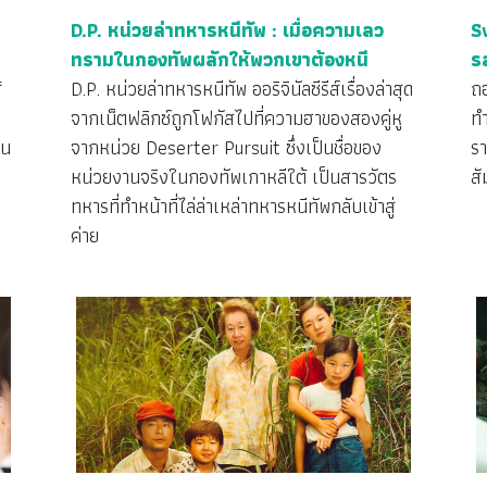
D.P. หน่วยล่าทหารหนีทัพ : เมื่อความเลว
S
ทรามในกองทัพผลักให้พวกเขาต้องหนี
ร
้
D.P. หน่วยล่าทหารหนีทัพ ออริจินัลซีรีส์เรื่องล่าสุด
ถ
จากเน็ตฟลิกซ์ถูกโฟกัสไปที่ความฮาของสองคู่หู
ท
าน
จากหน่วย Deserter Pursuit ซึ่งเป็นชื่อของ
รา
หน่วยงานจริงในกองทัพเกาหลีใต้ เป็นสารวัตร
สั
ทหารที่ทำหน้าที่ไล่ล่าเหล่าทหารหนีทัพกลับเข้าสู่
ค่าย