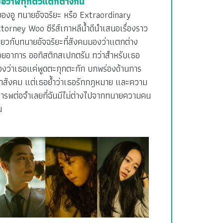
มื่อวาฬทุกตัวแตกต่างกัน
ยองอู ทนายอัจฉริยะ หรือ Extraordinary
torney Woo ซีรีส์เกาหลีน้ำดีนำเสนอเรื่องราว
ี่ยวกับทนายอัจฉริยะที่สังคมมองว่าแตกต่าง
้วยอาการ ออทิสติกสเปกตรัม ทว่าสำหรับเธอ
องว่าเธอแค่พูดตะกุกตะกัก บกพร่องด้านการ
ข้าสังคม แต่เธอย้ำว่าเธอรักกฎหมาย และความ
คารพต่อจำเลยที่ฉันมีไม่ต่างไปจากทนายความคน
น