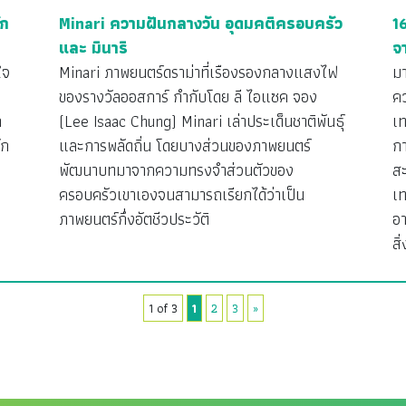
ัก
Minari ความฝันกลางวัน อุดมคติครอบครัว
1
และ มินาริ
จ
ใจ
Minari ภาพยนตร์ดราม่าที่เรืองรองกลางแสงไฟ
มา
ของรางวัลออสการ์ กำกับโดย ลี ไอแซค จอง
ค
ก
(Lee Isaac Chung) Minari เล่าประเด็นชาติพันธุ์
เท
ัก
และการพลัดถิ่น โดยบางส่วนของภาพยนตร์
ก
พัฒนาบทมาจากความทรงจำส่วนตัวของ
สะ
ครอบครัวเขาเองจนสามารถเรียกได้ว่าเป็น
เ
ภาพยนตร์กึ่งอัตชีวประวัติ
อ
สิ
1 of 3
1
2
3
»