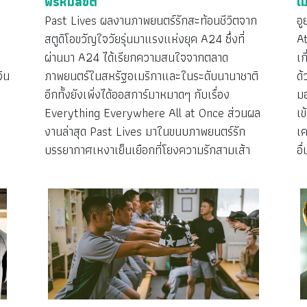
พรหมลิขิต
เ
Past Lives ผลงานภาพยนตร์รักสะท้อนชีวิตจาก
อู
สตูดิโอขวัญใจวัยรุ่นมาแรงแห่งยุค A24 ซึ่งที่
At
ผ่านมา A24 ได้เรียกความสนใจจากตลาด
เก
ิน
ภาพยนตร์ในสหรัฐอเมริกาและในระดับนานาชาติ
ด
อีกทั้งยังเพิ่งได้ออสการ์มาหมาดๆ กับเรื่อง
ม
Everything Everywhere All at Once ส่วนผล
เ
งานล่าสุด Past Lives มาในขนบภาพยนตร์รัก
เ
บรรยากาศเหงาเย็นเยือกที่โยงความรักสามเส้า
อื่