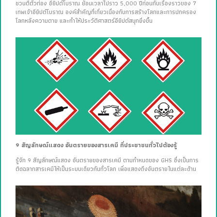
ชวนตีตั๋วท่อง อียิปต์โบราณ ย้อนเวลาไปราว 5,000 ปีก่อนกับเรื่องราวของ 7
เทพเจ้าอียิปต์โบราณ องค์สำคัญที่เกี่ยวเนื่องกับการสร้างโลกและการปกครอง
โลกหลังความตาย และทำให้ประวัติศาสตร์อียิปต์สนุกยิ่งขึ้น
9 สัญลักษณ์แสดง อันตรายของสารเคมี ที่ประชาชนทั่วไปต้องรู้
รู้จัก 9 สัญลักษณ์แสดง อันตรายของสารเคมี ตามกำหนดของ GHS ซึ่งเป็นการ
ติดฉลากสารเคมีให้เป็นระบบเดียวกันทั่วโลก เพื่อแสดงถึงอันตรายในแต่ละด้าน