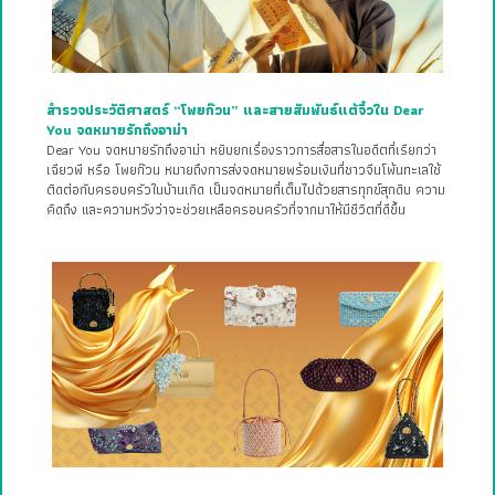
สำรวจประวัติศาสตร์ “โพยก๊วน” และสายสัมพันธ์แต้จิ๋วใน Dear
You จดหมายรักถึงอาม่า
Dear You จดหมายรักถึงอาม่า หยิบยกเรื่องราวการสื่อสารในอดีตที่เรียกว่า
เฉียวพี หรือ โพยก๊วน หมายถึงการส่งจดหมายพร้อมเงินที่ชาวจีนโพ้นทะเลใช้
ติดต่อกับครอบครัวในบ้านเกิด เป็นจดหมายที่เต็มไปด้วยสารทุกข์สุกดิบ ความ
คิดถึง และความหวังว่าจะช่วยเหลือครอบครัวที่จากมาให้มีชีวิตที่ดีขึ้น