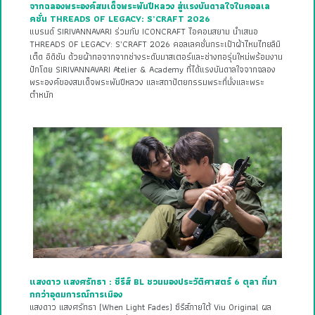
จากฉลองพระองค์สมเด็จพระพันปีหลวง สู่แรงบันดาลใจในคอลเล
คชั่น THREADS OF LEGACY: S’CRAFT 2026
แบรนด์ SIRIVANNAVARI ร่วมกับ ICONCRAFT ไอคอนสยาม นำเสนอ
THREADS OF LEGACY: S’CRAFT 2026 คอลเลคชั่นกระเป๋าผ้าไหมไทยลิมิ
เต็ด อิดิชัน ด้วยผ้าทอจากจากช่างระดับมาสเตอร์และช่างทอรุ่นใหม่พร้อมงาน
ปักโดย SIRIVANNAVARI Atelier & Academy ที่ได้แรงบันดาลใจจากฉลอง
พระองค์ของสมเด็จพระพันปีหลวง และสถาปัตยกรรมพระที่นั่งและพระ
ตำหนัก
แสงดาว แสงศรัทธา : ซีรีส์ BL ชวนมองประวัติศาสตร์ 6 ตุลา ที่มา
กกว่าอุดมการณ์การเมือง
แสงดาว แสงศรัทธา (When Light Fades) ซีรีส์ภายใต้ Viu Original ผล