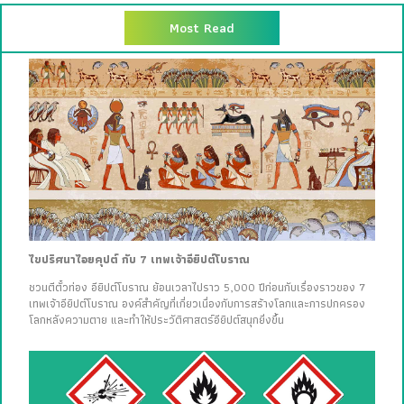
Most Read
ไขปริศนาไอยคุปต์ กับ 7 เทพเจ้าอียิปต์โบราณ
ชวนตีตั๋วท่อง อียิปต์โบราณ ย้อนเวลาไปราว 5,000 ปีก่อนกับเรื่องราวของ 7
เทพเจ้าอียิปต์โบราณ องค์สำคัญที่เกี่ยวเนื่องกับการสร้างโลกและการปกครอง
โลกหลังความตาย และทำให้ประวัติศาสตร์อียิปต์สนุกยิ่งขึ้น