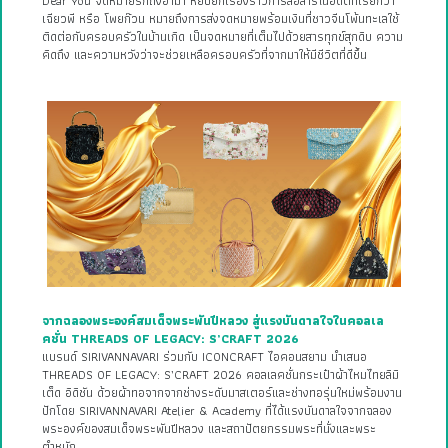
Dear You จดหมายรักถึงอาม่า หยิบยกเรื่องราวการสื่อสารในอดีตที่เรียกว่า
เฉียวพี หรือ โพยก๊วน หมายถึงการส่งจดหมายพร้อมเงินที่ชาวจีนโพ้นทะเลใช้
ติดต่อกับครอบครัวในบ้านเกิด เป็นจดหมายที่เต็มไปด้วยสารทุกข์สุกดิบ ความ
คิดถึง และความหวังว่าจะช่วยเหลือครอบครัวที่จากมาให้มีชีวิตที่ดีขึ้น
จากฉลองพระองค์สมเด็จพระพันปีหลวง สู่แรงบันดาลใจในคอลเล
คชั่น THREADS OF LEGACY: S’CRAFT 2026
แบรนด์ SIRIVANNAVARI ร่วมกับ ICONCRAFT ไอคอนสยาม นำเสนอ
THREADS OF LEGACY: S’CRAFT 2026 คอลเลคชั่นกระเป๋าผ้าไหมไทยลิมิ
เต็ด อิดิชัน ด้วยผ้าทอจากจากช่างระดับมาสเตอร์และช่างทอรุ่นใหม่พร้อมงาน
ปักโดย SIRIVANNAVARI Atelier & Academy ที่ได้แรงบันดาลใจจากฉลอง
พระองค์ของสมเด็จพระพันปีหลวง และสถาปัตยกรรมพระที่นั่งและพระ
ตำหนัก