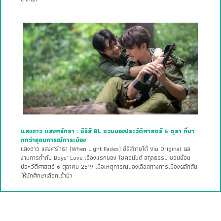
แสงดาว แสงศรัทธา : ซีรีส์ BL ชวนมองประวัติศาสตร์ 6 ตุลา ที่มา
กกว่าอุดมการณ์การเมือง
แสงดาว แสงศรัทธา (When Light Fades) ซีรีส์ภายใต้ Viu Original ผล
งานการกำกับ Boys’ Love เรื่องแรกของ โชคอนันต์ สกุลธรรม ชวนย้อน
ประวัติศาสตร์ 6 ตุลาคม 2519 เมื่อเหตุการณ์นองเลือดทางการเมืองผลักดัน
ให้นักศึกษาเลือกเข้าป่า