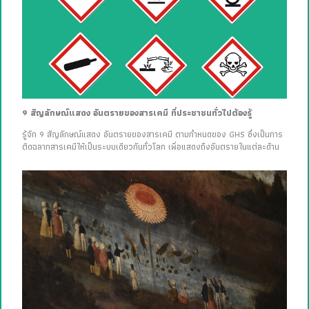
9 สัญลักษณ์แสดง อันตรายของสารเคมี ที่ประชาชนทั่วไปต้องรู้
รู้จัก 9 สัญลักษณ์แสดง อันตรายของสารเคมี ตามกำหนดของ GHS ซึ่งเป็นการ
ติดฉลากสารเคมีให้เป็นระบบเดียวกันทั่วโลก เพื่อแสดงถึงอันตรายในแต่ละด้าน