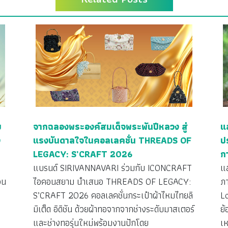
ย
จากฉลองพระองค์สมเด็จพระพันปีหลวง สู่
แ
ง
แรงบันดาลใจในคอลเลคชั่น THREADS OF
ป
LEGACY: S’CRAFT 2026
ก
ว
แบรนด์ SIRIVANNAVARI ร่วมกับ ICONCRAFT
แ
วน
ไอคอนสยาม นำเสนอ THREADS OF LEGACY:
ภ
S’CRAFT 2026 คอลเลคชั่นกระเป๋าผ้าไหมไทยลิ
L
มิเต็ด อิดิชัน ด้วยผ้าทอจากจากช่างระดับมาสเตอร์
ย้
ง
และช่างทอรุ่นใหม่พร้อมงานปักโดย
เห