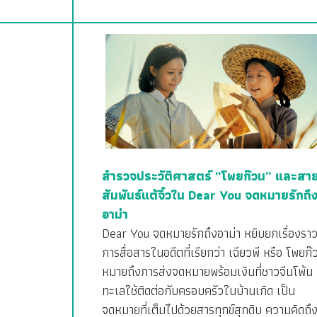
สำรวจประวัติศาสตร์ “โพยก๊วน” และสา
สัมพันธ์แต้จิ๋วใน Dear You จดหมายรักถึ
อาม่า
Dear You จดหมายรักถึงอาม่า หยิบยกเรื่องรา
การสื่อสารในอดีตที่เรียกว่า เฉียวพี หรือ โพยก๊
หมายถึงการส่งจดหมายพร้อมเงินที่ชาวจีนโพ้น
ทะเลใช้ติดต่อกับครอบครัวในบ้านเกิด เป็น
จดหมายที่เต็มไปด้วยสารทุกข์สุกดิบ ความคิดถึ