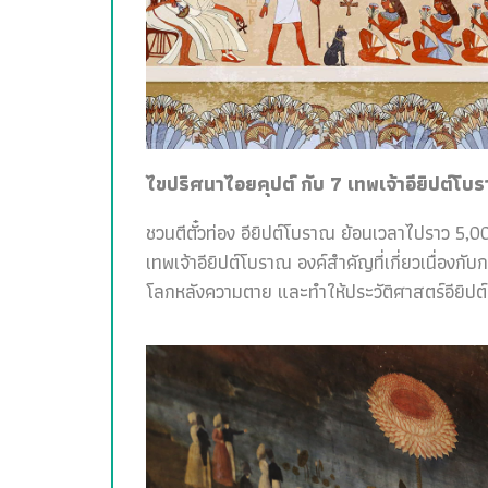
ไขปริศนาไอยคุปต์ กับ 7 เทพเจ้าอียิปต์โบ
ชวนตีตั๋วท่อง อียิปต์โบราณ ย้อนเวลาไปราว 5,00
เทพเจ้าอียิปต์โบราณ องค์สำคัญที่เกี่ยวเนื่อง
โลกหลังความตาย และทำให้ประวัติศาสตร์อียิปต์สน