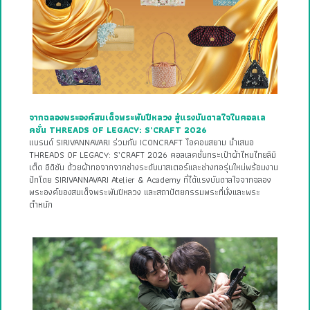
จากฉลองพระองค์สมเด็จพระพันปีหลวง สู่แรงบันดาลใจในคอลเล
คชั่น THREADS OF LEGACY: S’CRAFT 2026
แบรนด์ SIRIVANNAVARI ร่วมกับ ICONCRAFT ไอคอนสยาม นำเสนอ
THREADS OF LEGACY: S’CRAFT 2026 คอลเลคชั่นกระเป๋าผ้าไหมไทยลิมิ
เต็ด อิดิชัน ด้วยผ้าทอจากจากช่างระดับมาสเตอร์และช่างทอรุ่นใหม่พร้อมงาน
ปักโดย SIRIVANNAVARI Atelier & Academy ที่ได้แรงบันดาลใจจากฉลอง
พระองค์ของสมเด็จพระพันปีหลวง และสถาปัตยกรรมพระที่นั่งและพระ
ตำหนัก