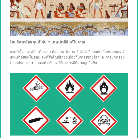
ไขปริศนาไอยคุปต์ กับ 7 เทพเจ้าอียิปต์โบราณ
ชวนตีตั๋วท่อง อียิปต์โบราณ ย้อนเวลาไปราว 5,000 ปีก่อนกับเรื่องราวของ 7
เทพเจ้าอียิปต์โบราณ องค์สำคัญที่เกี่ยวเนื่องกับการสร้างโลกและการปกครอง
โลกหลังความตาย และทำให้ประวัติศาสตร์อียิปต์สนุกยิ่งขึ้น