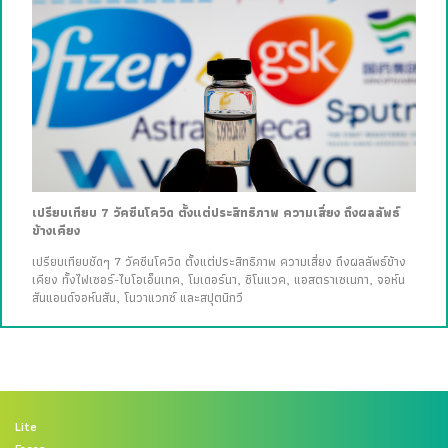
เปรียบเทียบ 7 วัคซีนโควิด ตั้งแต่ประสิทธิภาพ ความเสี่ยง ถึงผลลัพธ์
ข้างเคียง
เปรียบเทียบชัดๆ 7 วัคซีนโควิด ตั้งแต่ประสิทธิภาพ ความเสี่ยง ถึงผลลัพธ์ข้าง
เคียง ทั้งไฟเซอร์-ไบโอเอ็นเทค, โมเดอร์นา, ซิโนแวค, แอสตราเซเนกา, จอห์น
สันแอนด์จอห์นสัน, โนวาแวกซ์ และสปุตนิกวี
Lite