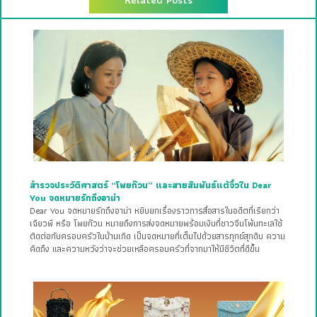
สำรวจประวัติศาสตร์ “โพยก๊วน” และสายสัมพันธ์แต้จิ๋วใน Dear
You จดหมายรักถึงอาม่า
Dear You จดหมายรักถึงอาม่า หยิบยกเรื่องราวการสื่อสารในอดีตที่เรียกว่า
เฉียวพี หรือ โพยก๊วน หมายถึงการส่งจดหมายพร้อมเงินที่ชาวจีนโพ้นทะเลใช้
ติดต่อกับครอบครัวในบ้านเกิด เป็นจดหมายที่เต็มไปด้วยสารทุกข์สุกดิบ ความ
คิดถึง และความหวังว่าจะช่วยเหลือครอบครัวที่จากมาให้มีชีวิตที่ดีขึ้น