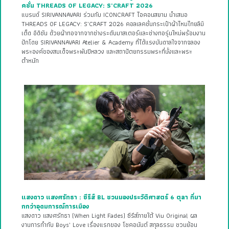
คชั่น THREADS OF LEGACY: S’CRAFT 2026
แบรนด์ SIRIVANNAVARI ร่วมกับ ICONCRAFT ไอคอนสยาม นำเสนอ
THREADS OF LEGACY: S’CRAFT 2026 คอลเลคชั่นกระเป๋าผ้าไหมไทยลิมิ
เต็ด อิดิชัน ด้วยผ้าทอจากจากช่างระดับมาสเตอร์และช่างทอรุ่นใหม่พร้อมงาน
ปักโดย SIRIVANNAVARI Atelier & Academy ที่ได้แรงบันดาลใจจากฉลอง
พระองค์ของสมเด็จพระพันปีหลวง และสถาปัตยกรรมพระที่นั่งและพระ
ตำหนัก
แสงดาว แสงศรัทธา : ซีรีส์ BL ชวนมองประวัติศาสตร์ 6 ตุลา ที่มา
กกว่าอุดมการณ์การเมือง
แสงดาว แสงศรัทธา (When Light Fades) ซีรีส์ภายใต้ Viu Original ผล
งานการกำกับ Boys’ Love เรื่องแรกของ โชคอนันต์ สกุลธรรม ชวนย้อน