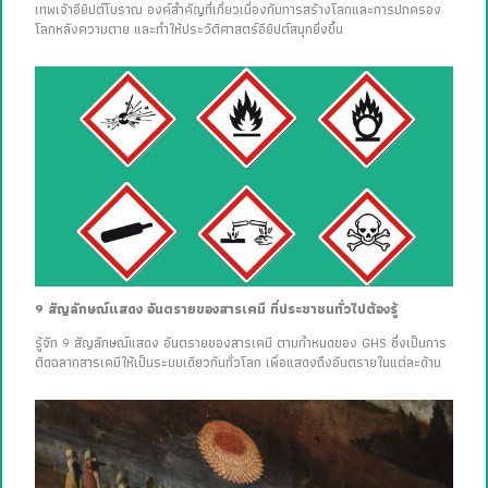
เทพเจ้าอียิปต์โบราณ องค์สำคัญที่เกี่ยวเนื่องกับการสร้างโลกและการปกครอง
โลกหลังความตาย และทำให้ประวัติศาสตร์อียิปต์สนุกยิ่งขึ้น
9 สัญลักษณ์แสดง อันตรายของสารเคมี ที่ประชาชนทั่วไปต้องรู้
รู้จัก 9 สัญลักษณ์แสดง อันตรายของสารเคมี ตามกำหนดของ GHS ซึ่งเป็นการ
ติดฉลากสารเคมีให้เป็นระบบเดียวกันทั่วโลก เพื่อแสดงถึงอันตรายในแต่ละด้าน