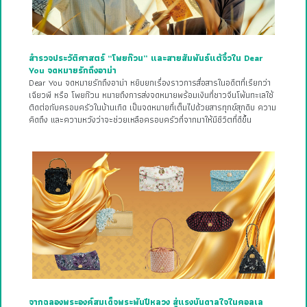
สำรวจประวัติศาสตร์ “โพยก๊วน” และสายสัมพันธ์แต้จิ๋วใน Dear
You จดหมายรักถึงอาม่า
Dear You จดหมายรักถึงอาม่า หยิบยกเรื่องราวการสื่อสารในอดีตที่เรียกว่า
เฉียวพี หรือ โพยก๊วน หมายถึงการส่งจดหมายพร้อมเงินที่ชาวจีนโพ้นทะเลใช้
ติดต่อกับครอบครัวในบ้านเกิด เป็นจดหมายที่เต็มไปด้วยสารทุกข์สุกดิบ ความ
คิดถึง และความหวังว่าจะช่วยเหลือครอบครัวที่จากมาให้มีชีวิตที่ดีขึ้น
จากฉลองพระองค์สมเด็จพระพันปีหลวง สู่แรงบันดาลใจในคอลเล